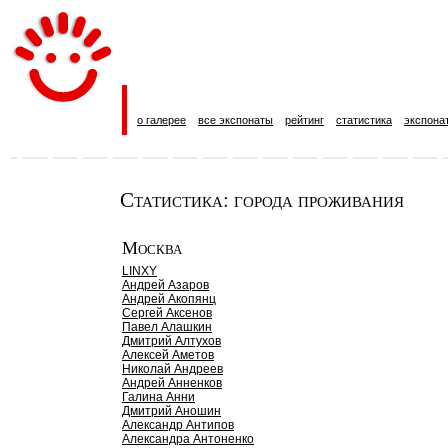
о галерее
все экспонаты
рейтинг
статистика
экспона
Статистика: города проживания
Москва
LINXY
Андрей Азаров
Андрей Акопянц
Сергей Аксенов
Павел Алашкин
Дмитрий Алтухов
Алексей Аметов
Николай Андреев
Андрей Анненков
Галина Анни
Дмитрий Аношин
Александр Антипов
Александра Антоненко