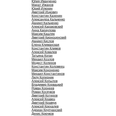
Юлия Иванченко
Марат Ижанов
Юрий Илюхин
Дмитрий Ицкович
Константин Казенин
Александра Кальченко
Даниил Кальченко
Алексей Караковский
Анна Караулова
Максим Кашляк
Дмитрий Кирноценский
Даниил Кислов
Елена Климанская
Константин Климов
Алексей Ковалев
Татьяна Коган
Михаил Козлов
Модест Колеров
Константин Коломеец
Максим Кононенко
Михаил Константинов
Лилу Коперник
Алексей Копылов
Владимир Корвацкий
Роман Корнеев
Роман Косячков
Дмитрий Котеров
Алексей Кравец
Дмитрий Кравчук
Алексей Крехалев
Адриан Крупчанский
Денис Крючков