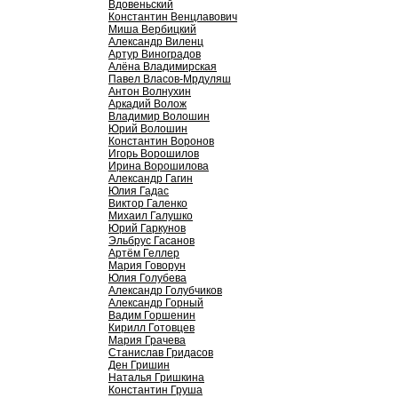
Вдовеньский
Константин Венцлавович
Миша Вербицкий
Александр Виленц
Артур Виноградов
Алёна Владимирская
Павел Власов-Мрдуляш
Антон Волнухин
Аркадий Волож
Владимир Волошин
Юрий Волошин
Константин Воронов
Игорь Ворошилов
Ирина Ворошилова
Александр Гагин
Юлия Гадас
Виктор Галенко
Михаил Галушко
Юрий Гаркунов
Эльбрус Гасанов
Артём Геллер
Мария Говорун
Юлия Голубева
Александр Голубчиков
Александр Горный
Вадим Горшенин
Кирилл Готовцев
Мария Грачева
Станислав Гридасов
Ден Гришин
Наталья Гришкина
Константин Груша