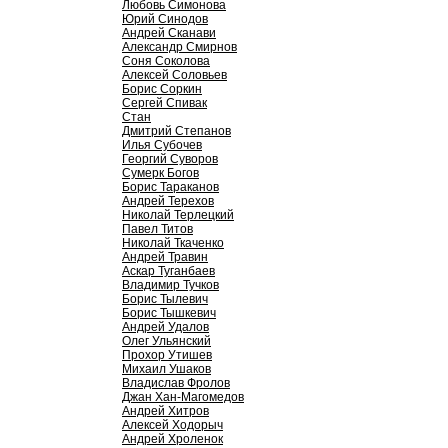
Любовь Симонова
Юрий Синодов
Андрей Сканави
Александр Смирнов
Соня Соколова
Алексей Соловьев
Борис Соркин
Сергей Спивак
Стан
Дмитрий Степанов
Илья Субочев
Георгий Суворов
Сумерк Богов
Борис Тараканов
Андрей Терехов
Николай Терлецкий
Павел Титов
Николай Ткаченко
Андрей Травин
Аскар Туганбаев
Владимир Тучков
Борис Тылевич
Борис Тышкевич
Андрей Удалов
Олег Ульянский
Прохор Утишев
Михаил Ушаков
Владислав Фролов
Джан Хан-Магомедов
Андрей Хитров
Алексей Ходорыч
Андрей Хроленок