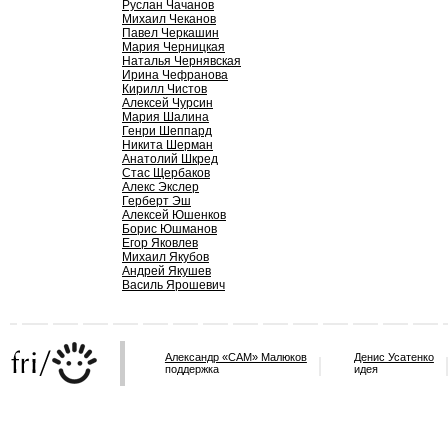
Руслан Чачанов
Михаил Чеканов
Павел Черкашин
Мария Черницкая
Наталья Чернявская
Ирина Чефранова
Кирилл Чистов
Алексей Чурсин
Мария Шалина
Генри Шеппард
Никита Шерман
Анатолий Шкред
Стас Щербаков
Алекс Экслер
Герберт Эш
Алексей Юшенков
Борис Юшманов
Егор Яковлев
Михаил Якубов
Андрей Якушев
Василь Ярошевич
Александр «САМ» Малюков
Денис Усатенко
поддержка
идея