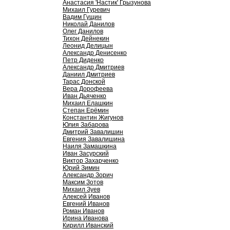
Анастасия 'Настик' Грызунова
Михаил Гуревич
Вадим Гущин
Николай Данилов
Олег Данилов
Тихон Дейнекин
Леонид Делицын
Александр Денисенко
Петр Диденко
Александр Дмитриев
Даниил Дмитриев
Тарас Донской
Вера Дорофеева
Иван Дьяченко
Михаил Елашкин
Степан Ерёмин
Константин Жигунов
Юлия Забарова
Дмитрий Завалишин
Евгения Завалишина
Наиля Замашкина
Иван Засурский
Виктор Захарченко
Юрий Зимин
Александр Зорич
Максим Зотов
Михаил Зуев
Алексей Иванов
Евгений Иванов
Роман Иванов
Ирина Иванова
Кирилл Иванский