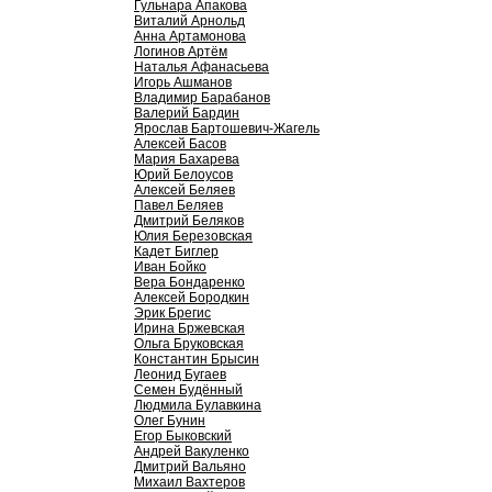
Гульнара Апакова
Виталий Арнольд
Анна Артамонова
Логинов Артём
Наталья Афанасьева
Игорь Ашманов
Владимир Барабанов
Валерий Бардин
Ярослав Бартошевич-Жагель
Алексей Басов
Мария Бахарева
Юрий Белоусов
Алексей Беляев
Павел Беляев
Дмитрий Беляков
Юлия Березовская
Кадет Биглер
Иван Бойко
Вера Бондаренко
Алексей Бородкин
Эрик Брегис
Ирина Бржевская
Ольга Бруковская
Константин Брысин
Леонид Бугаев
Семен Будённый
Людмила Булавкина
Олег Бунин
Егор Быковский
Андрей Вакуленко
Дмитрий Вальяно
Михаил Вахтеров