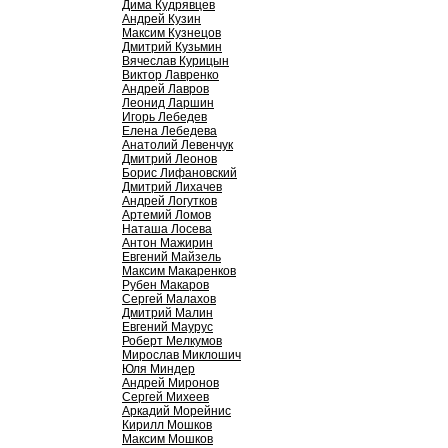
Дима Кудрявцев
Андрей Кузин
Максим Кузнецов
Дмитрий Кузьмин
Вячеслав Курицын
Виктор Лавренко
Андрей Лавров
Леонид Ларшин
Игорь Лебедев
Елена Лебедева
Анатолий Левенчук
Дмитрий Леонов
Борис Лифановский
Дмитрий Лихачев
Андрей Логутков
Артемий Ломов
Наташа Лосева
Антон Мажирин
Евгений Майзель
Максим Макаренков
Рубен Макаров
Сергей Малахов
Дмитрий Малин
Евгений Маурус
Роберт Мелкумов
Мирослав Миклошич
Юля Миндер
Андрей Миронов
Сергей Михеев
Аркадий Морейнис
Кирилл Мошков
Максим Мошков