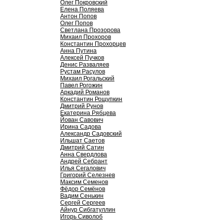
Олег Покровский
Елена Поляева
Антон Попов
Олег Попов
Светлана Прозорова
Михаил Прохоров
Константин Прохорцев
Анна Путина
Алексей Пучков
Денис Разваляев
Рустам Расулов
Михаил Рогальский
Павел Рогожин
Аркадий Романов
Константин Рощупкин
Дмитрий Рунов
Екатерина Рябцева
Йован Савович
Ирина Садова
Александр Садовский
Ильшат Саетов
Дмитрий Сатин
Анна Свердлова
Андрей Себрант
Илья Сегалович
Григорий Селезнев
Максим Семенов
Фёдор Семёнов
Вадим Сенькин
Сергей Сергеев
Айнур Сибгатуллин
Игорь Сиволоб