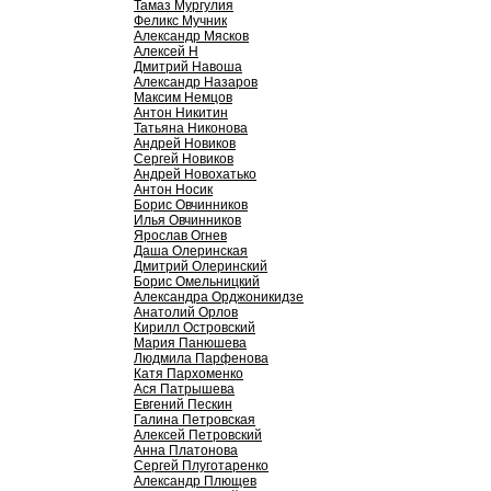
Тамаз Мургулия
Феликс Мучник
Александр Мясков
Алексей Н
Дмитрий Навоша
Александр Назаров
Максим Немцов
Антон Никитин
Татьяна Никонова
Андрей Новиков
Сергей Новиков
Андрей Новохатько
Антон Носик
Борис Овчинников
Илья Овчинников
Ярослав Огнев
Даша Олеринская
Дмитрий Олеринский
Борис Омельницкий
Александра Орджоникидзе
Анатолий Орлов
Кирилл Островский
Мария Панюшева
Людмила Парфенова
Катя Пархоменко
Ася Патрышева
Евгений Пескин
Галина Петровская
Алексей Петровский
Анна Платонова
Сергей Плуготаренко
Александр Плющев