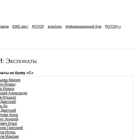
равда
ЕЖЕ-лист
РОТОР
вгик2ooo
Информационный бум
РОТОР++
: Экспонаты
наты на букву «С»
ьева Мария
ич Йован
а Ирина
ский Александр
в Ильшат
 Дмитрий
а-Дэ
 Дмитрий
лова Анна
нт Андрей
ович Илья
нев Григорий
ов Игорь
ов Максим