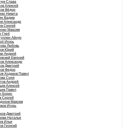
чук Слава
ов Алексей
ов Фёдор
нко Никита
ин Вадим
ев Александр
ев Сергей
енко Максим
н Глеб
туллин Айнур
об Игорь
ова Любовь
ов Юрий
ви Андрей
евский Евгений
ов Александр
ов Дмитрий
ов Федор
ов-Ходаков Павел
ова Соня
тов Андрей
ьев Алексей
ьев Павел
н Борис
к Сергей
донов Максим
ков Игорь
нов Дмитрий
кова Наталья
ев Илья
ов Георгий