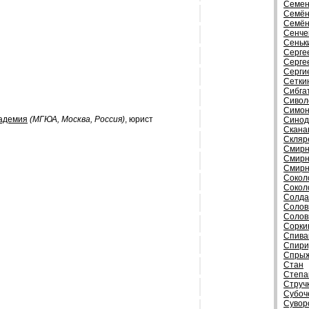
Семен
Семён
Семён
Сенче
Сеньк
Серге
Серге
Серги
Сетки
Сибга
Сивол
Симон
кадемия
(МГЮА, Москва, Россия)
, юрист
Синод
Скана
Скляр
Смирн
Смирн
Смирн
Сокол
Сокол
Солда
Солов
Солов
Сорки
Спива
Спири
Спрыж
Стан
Степа
Струч
Субоч
Сувор