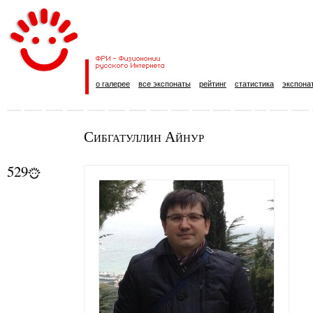
о галерее
все экспонаты
рейтинг
статистика
экспона
Сибгатуллин Айнур
529