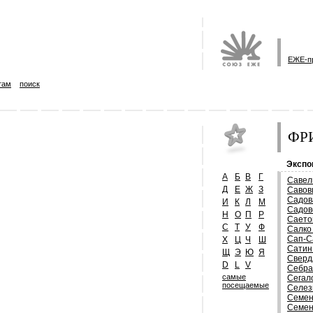
ЕЖЕ-п
там
поиск
ФРИ
Экспо
А
Б
В
Г
Савел
Д
Е
Ж
З
Савов
Садов
И
К
Л
М
Садов
Н
О
П
Р
Саето
С
Т
У
Ф
Салко
Сап-С
Х
Ц
Ч
Ш
Сатин
Щ
Э
Ю
Я
Сверд
D
L
V
Себра
самые
Сегал
посещаемые
Селез
Семен
Семен