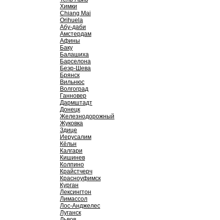
Химки
Chiang Mai
Orihuela
Абу-даби
Амстердам
Афины
Баку
Балашиха
Барселона
Беэр-Шева
Брянск
Вильнюс
Волгоград
Ганновер
Дармштадт
Донецк
Железнодорожный
Жуковка
Здице
Иерусалим
Кёльн
Калгари
Кишинев
Колпино
Крайстчерч
Красноуфимск
Курган
Лексингтон
Лимассол
Лос-Анджелес
Луганск
Львов