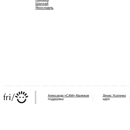
Шанхай
Ярославль
Александр «САМ» Малюков
Денис Усатенко
поддержка
идея