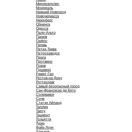
Миннеаполис
Монреаль
Нижний Новгород
Новочеркасск
Нюрнберг
Обнинск
Одесса
Пало-Альто
Париж
Пафос
Пермь
Петах-Тиква
Петрозаводск
Прага
Протвино
Псков
Пушкино
Рамат-Ган
Ростов-на-Дону
Роттердам
Самый безопасный город
Сан-Франсиско де Кито
Соликамск
Сочи
Статэн Айланд
Таллин
Тарту
Ташкент
Тольятти
Турку
Фэйр Лоун
Харьков