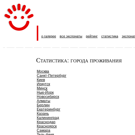
о галерее
все экспонаты
рейтинг
статистика
экспона
Статистика: города проживания
Москва
Санкт-Петербург
Киев
Иркутск
Минск
Нью-Йорк
Новосибирск
Алматы
Берлин
Екатеринбург
Казань
Калининград
Краснодар
Красноярск
Самара
Тель-Авив