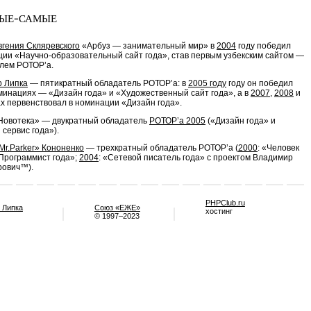
ые-самые
вгения Скляревского
«Арбуз — занимательный мир» в
2004
году победил
ции «Научно-образовательный сайт года», став первым узбекским сайтом —
лем РОТОР’a.
 Липка
— пятикратный обладатель РОТОР’а: в
2005 году
году он победил
оминациях — «Дизайн года» и «Художественный сайт года», а в
2007
,
2008
и
х первенствовал в номинации «Дизайн года».
Новотека» — двукратный обладатель
РОТОР’a 2005
(«Дизайн года» и
сервис года»).
Mr.Parker» Кононенко
— трехкратный обладатель РОТОР’a (
2000
: «Человек
«Программист года»;
2004
: «Сетевой писатель года» с проектом Владимир
ович™).
PHPClub.ru
 Липка
Союз «ЕЖЕ»
хостинг
© 1997–2023