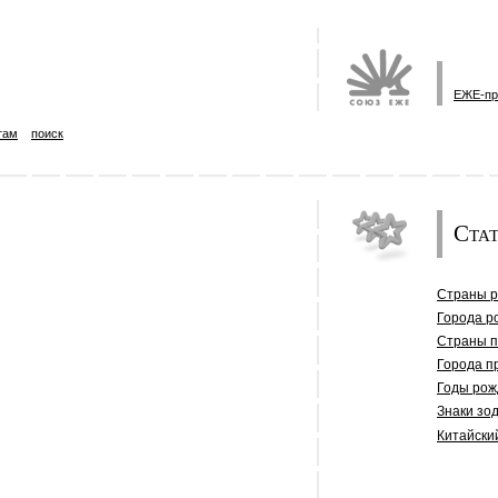
ЕЖЕ-пр
там
поиск
Стат
Страны 
Города р
Страны 
Города п
Годы рож
Знаки зо
Китайски