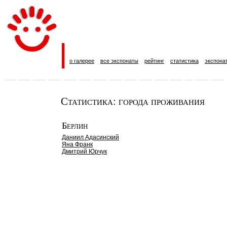
о галерее
все экспонаты
рейтинг
статистика
экспона
Статистика: города проживания
Берлин
Даниил Адасинский
Яна Франк
Дмитрий Юрчук