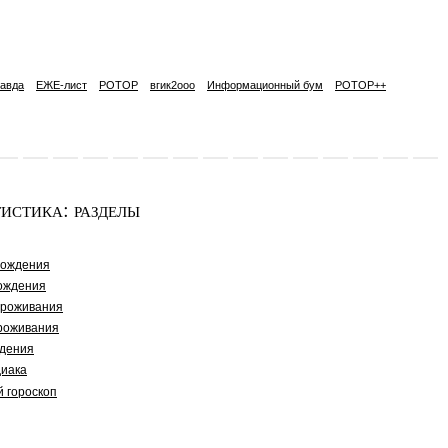
авда
ЕЖЕ-лист
РОТОР
вгик2ooo
Информационный бум
РОТОР++
истика: разделы
рождения
ождения
проживания
роживания
дения
диака
й гороскоп