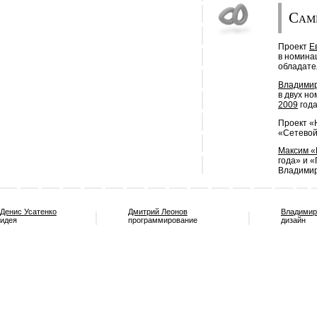
Сам
Проект
Е
в номина
обладате
Владимир
в двух н
2009
года
Проект «
«Сетевой 
Максим «
года» и 
Владимир
Денис Усатенко
Дмитрий Леонов
Владимир
идея
программирование
дизайн