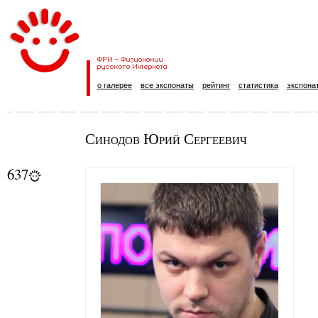
о галерее
все экспонаты
рейтинг
статистика
экспона
Синодов Юрий Сергеевич
637