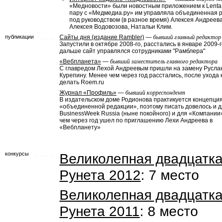
«Медновости» были новостным приложением к Lenta.
пару с «Медмедиа.ру» им управляла объединенная 
под руководством (в разное время) Алексея Андреева
Алексея Водовозова, Натальи Клим.
публикации
Сайты дня (издание Rambler)
—
бывший главный редактор
Запустили в октябре 2008-го, расстались в январе 2009-г
дальше сайт управлялся сотрудниками "Рамблера"
«Вебпланета»
—
бывший заместитель главного редактора
С главредом Лехой Андреевым пришли на замену Русла
Курепину. Менее чем через год расстались, после ухода
делать Roem.ru
Журнал «Профиль»
—
бывший корреспондент
В издательском доме Родионова практикуется концепци
«объединенной редакции», поэтому писать довелось и 
BusinessWeek Russia (ныне покойного) и для «Компании
чем через год ушел по приглашению Лехи Андреева в
«Вебпланету»
конкурсы
Великолепная двадцатк
Рунета 2012
: 7 место
Великолепная двадцатк
Рунета 2011
: 8 место