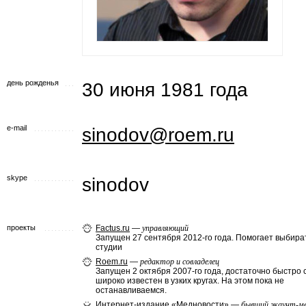
день рожденья
30 июня 1981 года
e-mail
sinodov@roem.ru
skype
sinodov
проекты
Factus.ru
—
управляющий
Запущен 27 сентября 2012-го года. Помогает выбира
студии
Roem.ru
—
редактор и совладелец
Запущен 2 октября 2007-го года, достаточно быстро 
широко известен в узких кругах. На этом пока не
останавливаемся.
Интернет-издание «Медновости»
—
бывший экаунт-м