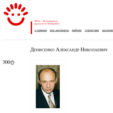
о галерее
все экспонаты
рейтинг
статистика
экспона
Денисенко Александр Николаевич
300