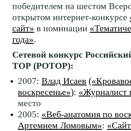
победителем на шестом Всер
открытом интернет-конкурсе
сайт»
в номинации
«Тематиче
года»
.
Сетевой конкурс Российски
ТОР (РОТОР):
2007:
Влад Исаев
(«Кроваво
воскресенье»)
:
«Журналист 
место
2005:
«Веб-анатомия по вос
Артемием Ломовым»
:
«Сай