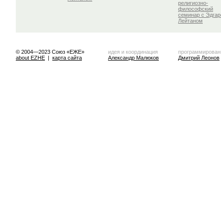
религиозно-
философский
семинар с Эдга
Лейтаном
© 2004—2023 Союз «ЕЖЕ»
идея и координация
программирован
about EZHE
|
карта сайта
Александр Малюков
Дмитрий Леонов