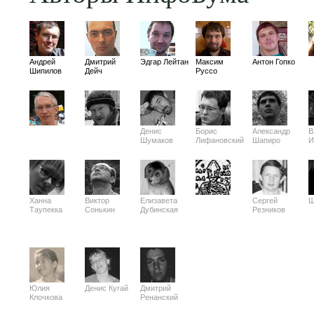
Андрей
Дмитрий
Эдгар Лейтан
Максим
Антон Гопко
Шипилов
Дейч
Руссо
Денис
Борис
Александр
В
Шумаков
Лифановский
Шапиро
И
Ханна
Виктор
Елизавета
Сергей
Ш
Таупекка
Сонькин
Дубинская
Резников
Юлия
Денис Кугай
Дмитрий
Клочкова
Ренанский