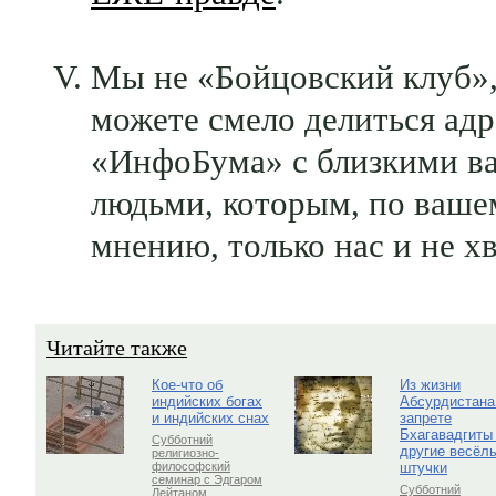
Мы не «Бойцовский клуб»,
можете смело делиться ад
«ИнфоБума» с близкими ва
людьми, которым, по ваше
мнению, только нас и не хв
Читайте также
Кое-что об
Из жизни
индийских богах
Абсурдистана
и индийских снах
запрете
Бхагавадгиты
Субботний
другие весёл
религиозно-
штучки
философский
семинар с Эдгаром
Субботний
Лейтаном