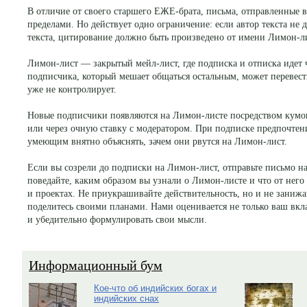
В отличие от своего старшего ЕЖЕ-брата, письма, отправленные 
пределами. Но действует одно ограничение: если автор текста не 
текста, цитирование должно быть произведено от имени Лимон-ли
Лимон-лист — закрытый мейл-лист, где подписка и отписка идет 
подписчика, который мешает общаться остальным, может перевести
уже не контролирует.
Новые подписчики появляются на Лимон-листе посредством кум
или через очную ставку с модератором. При подписке предпочтени
умеющим внятно объяснять, зачем они рвутся на Лимон-лист.
Если вы созрели до подписки на Лимон-лист, отправьте письмо 
поведайте, каким образом вы узнали о Лимон-листе и что от него 
и проектах. Не приукрашивайте действительность, но и не занижа
поделитесь своими планами. Нами оценивается не только ваш вкла
и убедительно формулировать свои мысли.
Информационный бум
Кое-что об индийских богах и
индийских снах