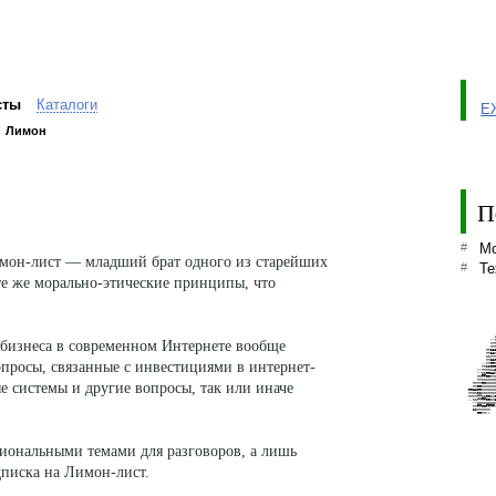
сты
Каталоги
Е
Лимон
П
#
Мо
Лимон-лист — младший брат одного из старейших
#
Те
е же морально-этические принципы, что
              
              
бизнеса в современном Интернете вообще
            ""
            MM
            MM
          nnBB
          nnBB
          zzMM
          MMBB
вопросы, связанные с инвестициями в интернет-
        !!MMee
        MMDDee
      ::MMwwUU
      ""MMeeBB
      nn##eeMM
      MMwwwwww
е системы и другие вопросы, так или иначе
    nnMMeewwww
    MMeewwwwww
  eeBBeewwwwww
  MMwwDDwwwwww
  MMMMffMMeeww
  !!zzff##eeww
    ""MMwwwwMM
    MM##ee####
    DDMMMMMM  
      eeMM::  
              
              
              
              
              
              
              
              
              
иональными темами для разговоров, а лишь
              
              
              
              
              
              
дписка на Лимон-лист.
              
              
              
              
              
              
              
              
              