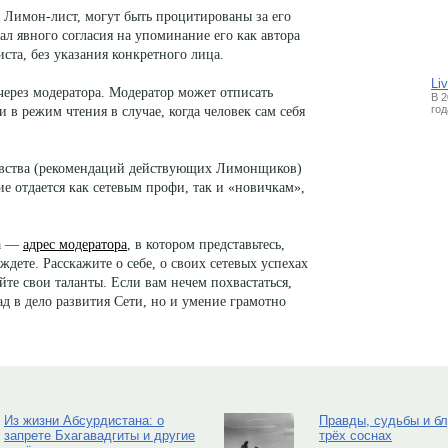
              
              
              
              
в Лимон-лист, могут быть процитированы за его
              
              
              
              
              
              
дал явного согласия на упоминание его как автора
              
              
              
              
              
              
              
ста, без указания конкретного лица.
              
              
              
              
Li
через модератора. Модератор может отписать
В 2
год
 в режим чтения в случае, когда человек сам себя
овства (рекомендаций действующих Лимонщиков)
е отдается как сетевым профи, так и «новичкам»,
на —
адрес модератора
, в котором представьтесь,
ждете. Расскажите о себе, о своих сетевых успехах
йте свои таланты. Если вам нечем похвастаться,
д в дело развития Сети, но и умение грамотно
Из жизни Абсурдистана: о
Правды, судьбы и б
запрете Бхагавадгиты и другие
трёх соснах