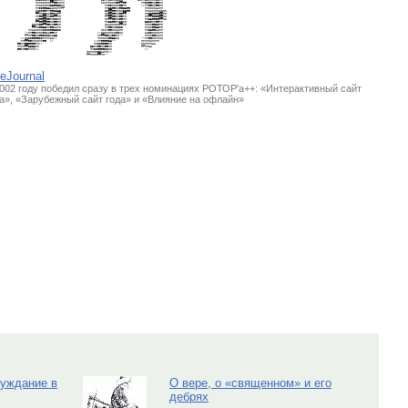
                    eeDDeewwBBeewwMM                    DDMMeewweeMM        UUMMeewwwweeMM  
                    MMwwwwww##eewwMM                    zzMMwwwwee##ee        MMDDeewweeMM  
                    MMUUwwwwBBeeBBMM                      MMDDwwwweeMM        ;;MMeewweeMM  
                    MMDDeeBBUUwwMMff                      MMBBeewweeBBee        MMwwwwUUMM  
                    MMDDeeMMeeBBBB                        DD##eewwwwBBee        MMUUwwwwMMzz
                    ##wwDDUUeeMMff                        nn##eewwee##          nnBBeeee##nn
                    MMee##wwee##nn                        ff##eewweeMM          nn##eeee##zz
                    MMee##eewwDDww                        nn##eewweeMM          nnBBeeee##zz
                    ##ee##eewweeMM                        nnBBeewwDDzz          BBDDwweeMM  
                  wwwwee##eewweeMM                        UUUUwwww##nn          MMwweeDDnn  
                  ##wweeBBwweeUUMM                        MMeewwDDDD            MMwweeBBnn  
                MMUUwwwwDDDDeeBBDD                      zzMMeewwUUnn            MMBBeeUUMM  
              ""MMeewwwwDDUUeeMM                      ::MMwwwwwwDDzz            UUDDwwwwMM  
              ffMMeewweeDDDDUUBB                      MM##eewweeMM""            MMwweewwMM  
            ::MMDDeeeeDDMMMMUU::                      MMwwwweeBBzz            ""MMeewwMMww  
            MM##eewwwwMMee  ::                      ::MMeeeeBB""              nnMMwwMMMM    
          eeMMeeeeeeMM;;                            MMDDeeeeMM                zzMMMMUU      
          MMMM##BBBBMM                            BBMMeewweeMM                ffMMUU        
          eenneeMMMM::                            MMDDeeeeDDww                  ::          
                                                nnMMwwDDUUMM::                              
                                                ffMMMM##MM""                                
veJournal
002 году победил сразу в трех номинациях РОТОР'a++: «Интерактивный сайт
а», «Зарубежный сайт года» и «Влияние на офлайн»
луждание в
О вере, о «священном» и его
дебрях