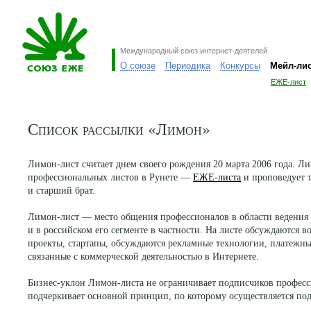
Международный союз интернет-деятелей
О союзе
Периодика
Конкурсы
Мейл-ли
ЕЖЕ-лист
Список рассылки «Лимон»
Лимон-лист считает днем своего рождения 20 марта 2006 года. 
профессиональных листов в Рунете —
ЕЖЕ-листа
и проповедует т
и старший брат.
Лимон-лист — место общения профессионалов в области ведения 
и в российском его сегменте в частности. На листе обсуждаются 
проекты, стартапы, обсуждаются рекламные технологии, платежны
связанные с коммерческой деятельностью в Интернете.
Бизнес-уклон Лимон-листа не ограничивает подписчиков професс
подчеркивает основной принцип, по которому осуществляется по