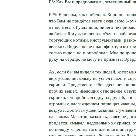
PS: Как Вы и предполагали, земляничный пи
PPS: Вечером, как и обещал. Хорошие нов
что Вам не придётся везти сюда свою («ру
относитесь к Гуаданини, ничего не прибав
любителей музыки: неподалёку от набереж
торгующих нотами, инструментами, разн
великих. Видел новое пианофорте, изгото
только видел, но и опробовал. Мне по душ
руку на сердце, не могу не признать: Эрар
Ах, если бы вы видели тех людей, которые
виртуозов, поскольку не успел навести сп
скрипки. Представьте себе: здесь нет ни п
прочих вещах, имеющих отношение к звуко
скрипки. Он пробовал одну за другой, а я 
огромным наслаждением поглощая чаконы, 
воздухе, достигая ушей хозяина, с умиле
пассажам. Маэстро, казалось, вовсе не дог
придётся, хмыкал, недовольно хмурился, 
по поводу качества того или иного инструм
мне досталась прелестнейшая вещица Леклер