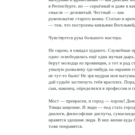
в Регенсбурге, но — серьёзный и даже в ка
смысле — деловитый. Честный — как
рукопожатие старого воина. Статью и кр
— тем, что построены князьями Вогельвей
Чувствуется рука большого мастера.
Не скрою, я ожидал худшего. Служебные п
одно: освободилась ещё одна жуткая дыра
берут молодца из провинции, а тот и рад с
унылую развалюху где-нибудь на окраине г
не тут-то было! Не зря мудрая моя матушка
дай судьбе застигнуть тебя врасплох. Пора
сын, наконец, определился в профессии и с
Мост — прекрасен, и город — хорош! Доми
Улицы широкие. И люди — под стать городу
диалоги, философские диспуты, сумасшед
нравятся здешние люди. В них жизни куда 
тоже понравятся.