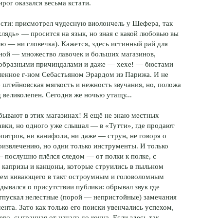
рог оказался весьма кстати.
ости: присмотрел чудесную виолончель у Шефера, так
хлядь» — просится на язык, но зная с какой любовью вы
лю — ни словечка). Кажется, здесь истинный рай для
ной — множество лавочек и больших магазинов,
ообразными причиндалами и даже — хехе! — бюстами
вленное г-ном Себастьяном Эрардом из Парижа. И не
е штейновская мягкость и нежность звучания, но, положа
д великолепен. Сегодня же ночью утащу...
 бывают в этих магазинах! Я ещё не знаю местных
равки, но одного уже слышал — в «Тутти», где продают
юпитров, ни канифоли, ни даже — струн, не говоря о
извлечению, но одни только инструменты. И только
— послушно плёлся следом — от полки к полке, с
капризы и канцоны, которые струились в пыльном
нием кивающего в такт остроумным и головоломным
адывался о присутствии публики: обрывал звук где
отпускал нелестные (порой — непристойные) замечания
ента. Зато как только его поиски увенчались успехом,
а, сыгранная от начала до конца. Если здесь так