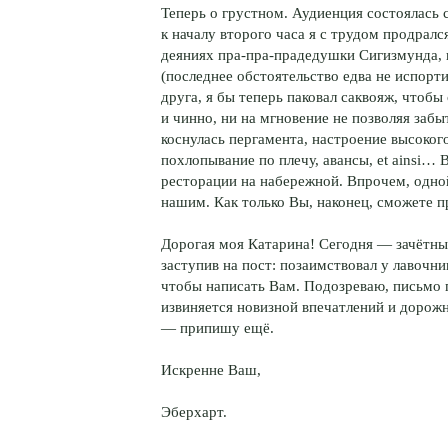
Теперь о грустном. Аудиенция состоялась с
к началу второго часа я с трудом продрал
деяниях пра-пра-прадедушки Сигизмунда, к
(последнее обстоятельство едва не испорт
друга, я бы теперь паковал саквояж, чтоб
и чинно, ни на мгновение не позволяя забыт
коснулась пергамента, настроение высоког
похлопывание по плечу, авансы, et ainsi… 
ресторации на набережной. Впрочем, одно
нашим. Как только Вы, наконец, сможете п
Дорогая моя Катарина! Сегодня — зачётный
заступив на пост: позаимствовал у лавочн
чтобы написать Вам. Подозреваю, письмо 
извиняется новизной впечатлений и дорож
— припишу ещё.
Искренне Ваш,
Эберхарт.