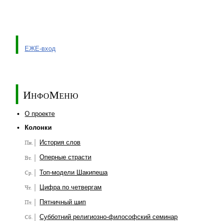
ЕЖЕ-вход
ИнфоМеню
О проекте
Колонки
История слов
Оперные страсти
Топ-модели Шакипеша
Цифра по четвергам
Пятничный шип
Субботний религиозно-философский семинар