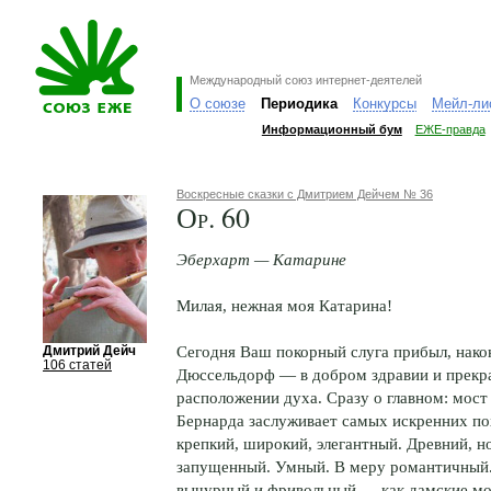
Международный союз интернет-деятелей
О союзе
Периодика
Конкурсы
Мейл-ли
Информационный бум
ЕЖЕ-правда
Воскресные сказки с Дмитрием Дейчем № 36
Ор. 60
Эберхарт — Катарине
Милая, нежная моя Катарина!
Сегодня Ваш покорный слуга прибыл, након
Дмитрий Дейч
106 статей
Дюссельдорф — в добром здравии и прекр
расположении духа. Сразу о главном: мост 
Бернарда заслуживает самых искренних по
крепкий, широкий, элегантный. Древний, н
запущенный. Умный. В меру романтичный
вычурный и фривольный — как дамские м