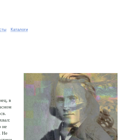
сты
Каталоги
ец, в
асном
св.
хвал:
о не
. Не
остики