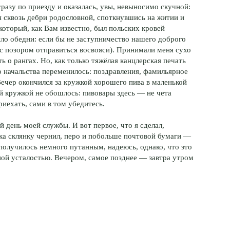
разу по приезду и оказалась, увы, невыносимо скучной:
ся сквозь дебри родословной, споткнувшись на житии и
оторый, как Вам известно, был польских кровей
ило обедни: если бы не заступничество нашего доброго
ы с позором отправиться восвояси). Принимали меня сухо
ь о рангах. Но, как только тяжёлая канцлерская печать
о начальства переменилось: поздравления, фамильярное
Вечер окончился за кружкой хорошего пива в маленькой
й кружкой не обошлось: пивовары здесь — не чета
риехать, сами в том убедитесь.
 день моей службы. И вот первое, что я сделал,
ика склянку чернил, перо и побольше почтовой бумаги —
получилось немного путанным, надеюсь, однако, что это
ной усталостью. Вечером, самое позднее — завтра утром