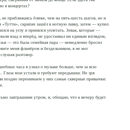
во в концертах?
, не приближаясь ближе, чем на пять-шесть шагов, но и
м «Тутти», скрипач зашёл в нотную лавку, затем — купил
ился на углу и принялся уплетать. Зевак, которые —
овали взад и вперёд, не удостаивал ни единым взглядом,
рузья — это была семейная пара — немедленно бросил
овите меня фланёром и бездельником, я не мог
 слушая разговор.
лшебных часа я узнал о музыке больше, чем за всю
 Глаза мои устали и требуют передышки. Не зря
или поздно перенимаем у них самые скверные привычки:
е.
исьмо завтрашним утром, и, обещаю, что к вечеру будет