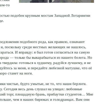
ком-то
епостью подобен крупным мостам Западной Лотарингии
де.
редложения подобного рода, как правило, означают
, и, поскольку среди местных желающих не нашлось,
тараться. И вправду: я был готов согласиться на самую
орода — только бы выкарабкаться из нашего болота. Но
 твердила: готовься к худшему, радуйся лучшему, и не
дуйтесь за меня, и передайте любезной матушке, что её
коро станет на ноги.
ки чистые, будто умытые, не то, что наши берлоги.
. Сегодня весь день слушал на улицах: любовные
ший торг, площадную брань, прибаутки студентов… Мне
больше, чем в наших бирюках и голодранцах. Вам они