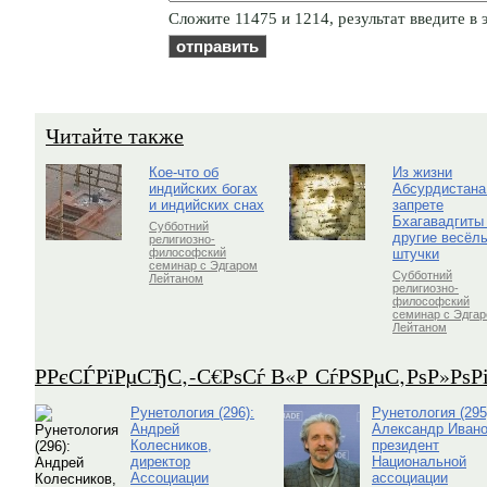
Cлoжитe 11475 и 1214, результат введите в 
Читайте также
Кое-что об
Из жизни
индийских богах
Абсурдистана
и индийских снах
запрете
Бхагавадгиты
Субботний
другие весёл
религиозно-
штучки
философский
семинар с Эдгаром
Субботний
Лейтаном
религиозно-
философский
семинар с Эдга
Лейтаном
Р­РєСЃРїРµСЂС‚-С€РѕСѓ В«Р СѓРЅРµС‚РѕР»Рѕ
Рунетология (296):
Рунетология (295
Андрей
Александр Ивано
Колесников,
президент
директор
Национальной
Ассоциации
ассоциации