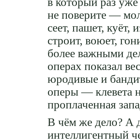
в который раз уже
не поверите — мол
сеет, пашет, куёт, 
строит, воюет, гон
более важными дел
операх показал ве
юродивые и бандит
оперы — клевета н
проплаченная зап
В чём же дело? А 
интеллигентный че