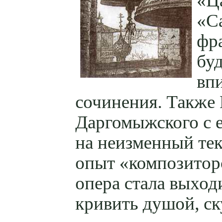
«Ц
«С
фр
бу
вп
сочинения. Также
Даргомыжского с е
на неизменный те
опыт «композитор
опера стала выход
кривить душой, ск