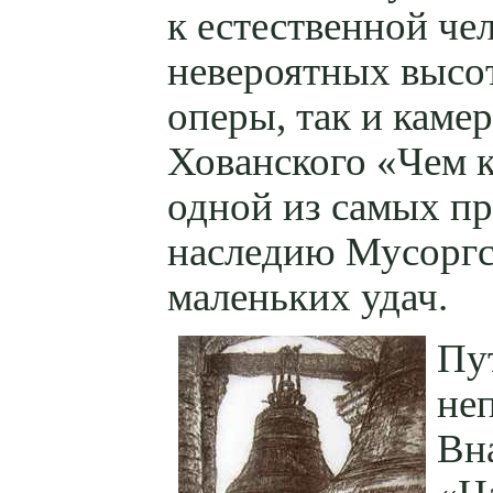
к естественной че
невероятных высот,
оперы, так и каме
Хованского «Чем к
одной из самых п
наследию Мусоргс
маленьких удач.
Пу
неп
Вн