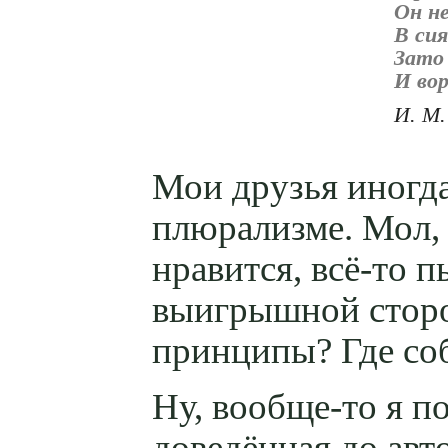
Он н
В си
Зато
И во
И. М.
Мои друзья иногд
плюрализме. Мол, 
нравится,
всё-то
пы
выигрышной сторо
принципы? Где соб
Ну,
вообще-то
я по
доведённая до ав