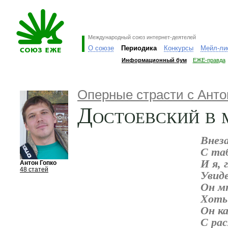
Международный союз интернет-деятелей
О союзе
Периодика
Конкурсы
Мейл-ли
Информационный бум
ЕЖЕ-правда
Оперные страсти с Анто
Достоевский в 
Внеза
С та
И я, 
Антон Гопко
48 статей
Увиде
Он мн
Хоть
Он
к
С ра