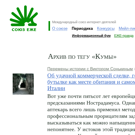
Международный союз интернет-деятелей
О союзе
Периодика
Конкурсы
Мейл-ли
Информационный бум
ЕЖЕ-правда
Архив по тегу «Кумы»
Перемены истории с Виктором Сонькиным
/
Об удачной коммерческой сделке, г
бутылке как месте обитания и само
Италии
Вот уже почти пятьсот лет европейц
предсказаниями Нострадамуса. Одна
аптекарь всего лишь применил метод
профессиональным прорицателям зад
высказываться как можно напыщенн
непонятнее. У истоков этой традици