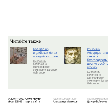
Читайте также
Кое-что об
Из жизни
индийских богах
Абсурдистана
и индийских снах
запрете
Бхагавадгиты
Субботний
другие весёл
религиозно-
штучки
философский
семинар с Эдгаром
Субботний
Лейтаном
религиозно-
философский
семинар с Эдга
Лейтаном
© 2004—2023 Союз «ЕЖЕ»
идея и координация
программирован
about EZHE
|
карта сайта
Александр Малюков
Дмитрий Леонов