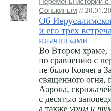
Перемены истории с
Сонькиным
// 20.01.2
Об Иерусалимско
и его трех встреч
язычниками
Во Втором храме,
по сравнению с пе
не было Ковчега За
священного огня, 
Аарона, скрижале
с десятью заповед
а также
урим и ту