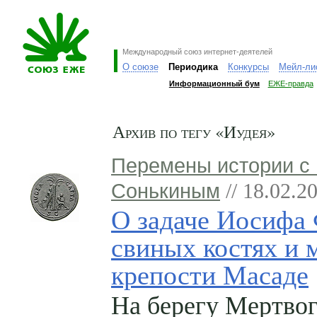
Международный союз интернет-деятелей
О союзе
Периодика
Конкурсы
Мейл-ли
Информационный бум
ЕЖЕ-правда
Архив по тегу «Иудея»
Перемены истории с
Сонькиным
// 18.02.2
О задаче Иосифа 
свиных костях и 
крепости Масаде
На берегу Мертво