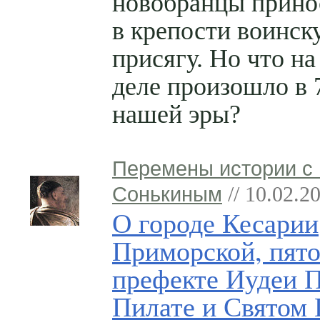
новобранцы прино
в крепости воинск
присягу. Но что н
деле произошло в 
нашей эры?
Перемены истории с
Сонькиным
// 10.02.2
О городе Кесарии
Приморской, пят
префекте Иудеи 
Пилате и Святом 