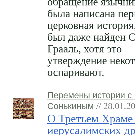
обращение язычник
была написана пер
церковная история,
был даже найден 
Грааль, хотя это
утверждение неко
оспаривают.
Перемены истории с
Сонькиным
// 28.01.2
О Третьем Храме 
иерусалимских д