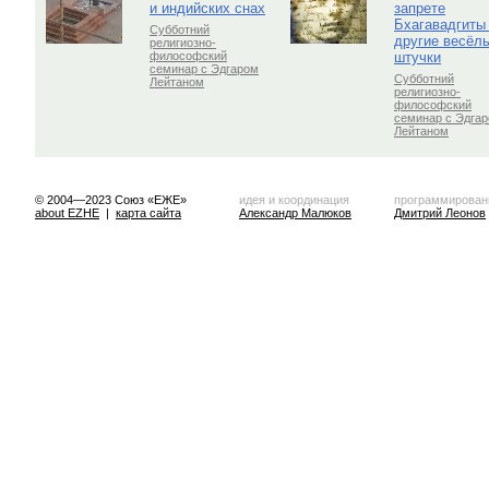
и индийских снах
запрете
Бхагавадгиты
Субботний
другие весёл
религиозно-
штучки
философский
семинар с Эдгаром
Субботний
Лейтаном
религиозно-
философский
семинар с Эдга
Лейтаном
© 2004—2023 Союз «ЕЖЕ»
идея и координация
программирован
about EZHE
|
карта сайта
Александр Малюков
Дмитрий Леонов