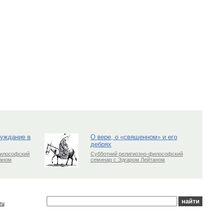
луждание в
О вере, о «священном» и его
дебрях
философский
Субботний религиозно-философский
таном
семинар с Эдгаром Лейтаном
ru