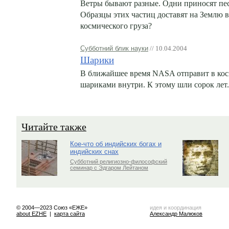
Ветры бывают разные. Одни приносят пес
Образцы этих частиц доставят на Землю в
космического груза?
Субботний блик науки
// 10.04.2004
Шарики
В ближайшее время NASA отправит в кос
шариками внутри. К этому шли сорок лет.
Читайте также
Кое-что об индийских богах и
индийских снах
Субботний религиозно-философский
семинар с Эдгаром Лейтаном
© 2004—2023 Союз «ЕЖЕ»
идея и координация
about EZHE
|
карта сайта
Александр Малюков