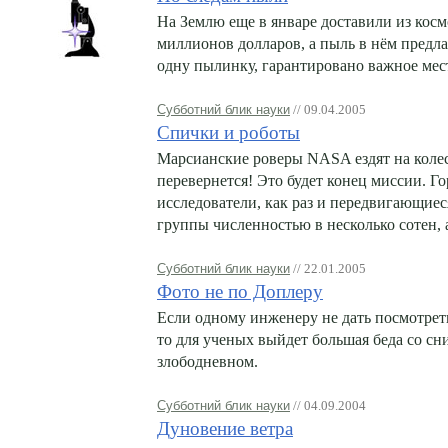
На Землю еще в январе доставили из косм
миллионов долларов, а пыль в нём предла
одну пылинку, гарантировано важное мест
Субботний блик науки
// 09.04.2005
Спички и роботы
Марсианские роверы NASA ездят на колес
перевернется! Это будет конец миссии. 
исследователи, как раз и передвигающие
группы численностью в несколько сотен, а
Субботний блик науки
// 22.01.2005
Фото не по Доплеру
Если одному инженеру не дать посмотрет
то для ученых выйдет большая беда со сн
злободневном.
Субботний блик науки
// 04.09.2004
Дуновение ветра