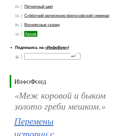
Пятничный шип
Субботний религиозно-философский семинар
Воскресные сказки
Архив
Подпишись на
«ИнфоБум»
!
ИнфоФонд
«Меж коровой и быком
золото греби мешком.»
Перемены
истории с