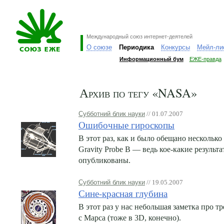
Международный союз интернет-деятелей
О союзе
Периодика
Конкурсы
Мейл-ли
Информационный бум
ЕЖЕ-правда
Архив по тегу «NASA»
Субботний блик науки
// 01.07.2007
Ошибочные гироскопы
В этот раз, как и было обещано несколько
Gravity Probe B — ведь кое-какие резуль
опубликованы.
Субботний блик науки
// 19.05.2007
Сине-красная глубина
В этот раз у нас небольшая заметка про 
с Марса (тоже в 3D, конечно).