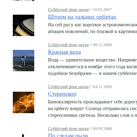
Субботний блик науки
// 10.03.2007
Шторм на дальних орбитах
На сей раз у нас короткое астрономическ
абзацев пояснений, по близкой к картинке
Субботний блик науки
// 09.12.2006
Красная вода
Вода — удивительное вещество. Например
отключившегося в ноябре этого года косм
подобное безобразие — в нашем субботне
Субботний блик науки
// 04.11.2006
Стереоскоп
Бинокулярность прокладывает себе дорогу
на орбиту вокруг Солнца отправилась сис
стереоснимки светила. Несколько слов о 
Субботний блик науки
// 09.09.2006
По следам пыли