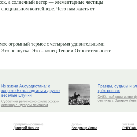
ок, а солнечный ветер — элементарные частицы.
 специальном контейнере. Чего нам ждать от
мос огромный термос с четырьмя удивительными
 Это не шутка. Это – конец Теории Относительности.
Из жизни Абсурдистана: о
Правды, судьбы и б
запрете Бхагавадгиты и другие
трёх соснах
весёлые штучки
Субботний религиозно-
семинар с Эдгаром Лей
Субботний религиозно-философский
семинар с Эдгаром Лейтаном
программирование
дизайн
хостинг
Дмитрий Леонов
Владимир Липка
PHPClub.