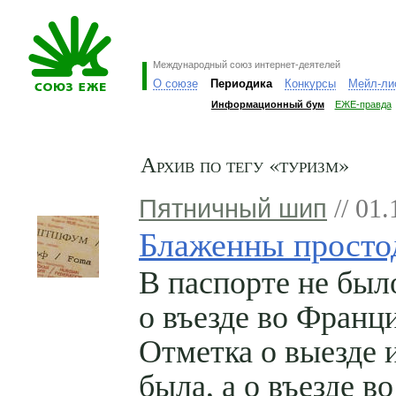
Международный союз интернет-деятелей
О союзе
Периодика
Конкурсы
Мейл-ли
Информационный бум
ЕЖЕ-правда
Архив по тегу «туризм»
Пятничный шип
// 01.
Блаженны прост
В паспорте не был
о въезде во Франц
Отметка о выезде 
была, а о въезде 