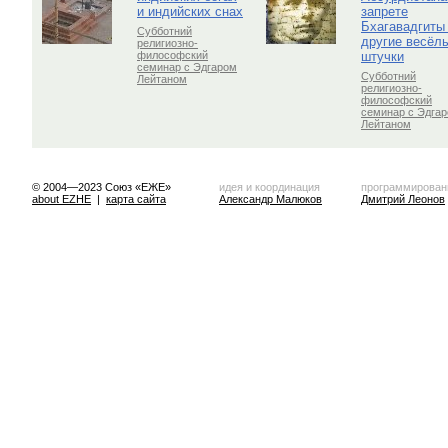
и индийских снах
запрете
Бхагавадгиты
Субботний
другие весёл
религиозно-
штучки
философский
семинар с Эдгаром
Субботний
Лейтаном
религиозно-
философский
семинар с Эдга
Лейтаном
© 2004—2023 Союз «ЕЖЕ»
идея и координация
программирован
about EZHE
|
карта сайта
Александр Малюков
Дмитрий Леонов