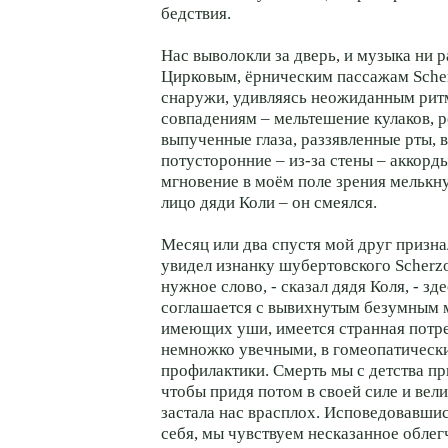
бедствия.
Нас выволокли за дверь, и музыка ни р
Цирковым, ёрническим пассажам Sche
снаружи, удивляясь неожиданным ри
совпадениям – мельтешение кулаков, 
выпученные глаза, раззявленные рты, 
потусторонние – из-за стены – аккорды
мгновение в моём поле зрения мелькн
лицо дяди Коли – он смеялся.
Месяц или два спустя мой друг признал
увидел изнанку шубертовского Scherzo
нужное слово, - сказал дядя Коля, - з
соглашается с вывихнутым безумным м
имеющих уши, имеется странная потр
немножко увечными, в гомеопатически
профилактики. Смерть мы с детства пр
чтобы придя потом в своей силе и вели
застала нас врасплох. Исповедовавшис
себя, мы чувствуем несказанное облег