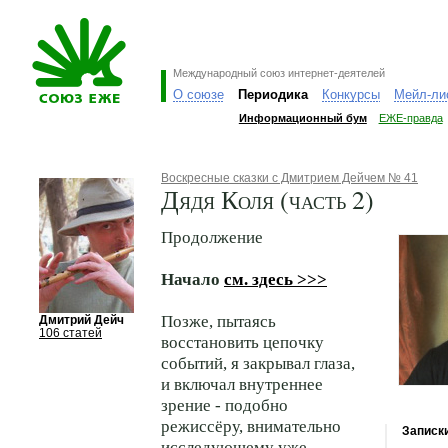
Международный союз интернет-деятелей
О союзе
Периодика
Конкурсы
Мейл-ли
Информационный бум
ЕЖЕ-правда
Воскресные сказки с Дмитрием Дейчем № 41
Дядя Коля (часть 2)
Продолжение
Начало
см. здесь >>>
Позже, пытаясь
Дмитрий Дейч
106 статей
восстановить цепочку
событий, я закрывал глаза,
и включал внутреннее
зрение - подобно
режиссёру, внимательно
Записк
исследующему уже