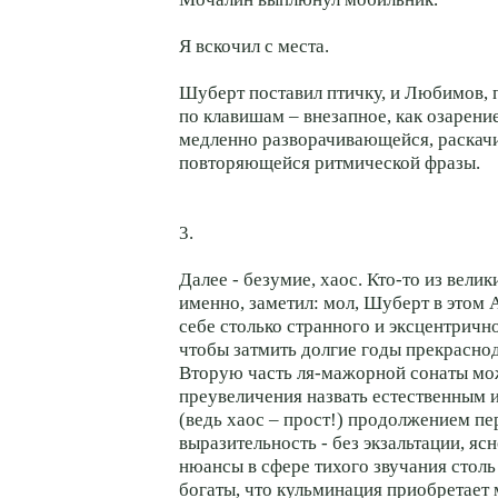
Я вскочил с места.
Шуберт поставил птичку, и Любимов, 
по клавишам – внезапное, как озарени
медленно разворачивающейся, раскач
повторяющейся ритмической фразы.
3.
Далее - безумие, хаос. Кто-то из вели
именно, заметил: мол, Шуберт в этом 
себе столько странного и эксцентрично
чтобы затмить долгие годы прекрасно
Вторую часть ля-мажорной сонаты мо
преувеличения назвать естественным 
(ведь хаос – прост!) продолжением пе
выразительность - без экзальтации, яс
нюансы в сфере тихого звучания столь
богаты, что кульминация приобретает