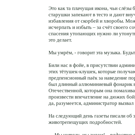
Это как та плачущая икона, чьи слёзы
старушки запекают в тесто и дают вну
избавления от скорбей и хворобы. Мо
исчерпать и избыть – за счёт своего с
спасения утопающих нужно ли утону
это делает.
Мы умрём, - говорит эта музыка. Будьт
Били нас в фойе, в присутствии админ
этих тётушек-клушек, которые получ
предпенсионный паёк за наведение пор
был длинный аллюминиевый фонарик 
Отечественной, которым она помахива
произвести впечатление на дюжих бой
да, разумеется, администратор вызвал
На следующий день газеты писали об эт
животрепещущих подробностей.
— Мы читали, мы знаем! – радостно 