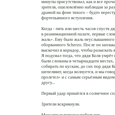
минуты присутствовал, как и все прочи
зрителя, ошеломлённо наблюдая за р
драмой на фоне тихого – будто пересту
фортепьянного вступления.
Когда - пять или шесть часов спустя д
в реанимационной палате, первые слов
жаль». Ему было жаль неуслышанного
оборванного Scherzo. После он заплака
выскочил в коридор, чтобы разыскать 
Я подумал тогда, что дядя Коля умрёт 
были сломаны в четырнадцати местах,
собирать по кускам, до сих пор дядя К
шепелявит, когда волнуется, и мы гов
пролетел» и с самым серьёзным видом
другу...
Первый удар пришёлся в солнечное сп
Зрители вскрикнули.
Мочалин выплюнул мобильник.