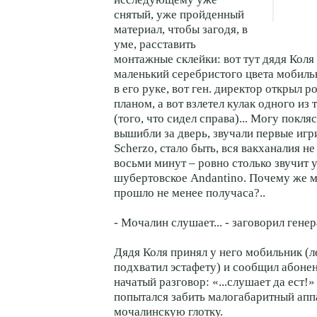
снятый, уже пройденный
материал, чтобы загодя, в
уме, расставить
монтажные склейки: вот тут дядя Коля
маленький серебристого цвета мобиль
в его руке, вот ген. директор открыл 
планом, а вот взлетел кулак одного из
(того, что сидел справа)... Могу покляс
вышибли за дверь, звучали первые иг
Scherzo, стало быть, вся вакханалия не
восьми минут – ровно столько звучит
шубертовское Andantino. Почему же м
прошло не менее получаса?..
- Мочалин слушает... - заговорил гене
Дядя Коля принял у него мобильник (ле
подхватил эстафету) и сообщил абоне
начатый разговор: «...слушает да ест!»
попытался забить малогабаритный апп
мочалинскую глотку.