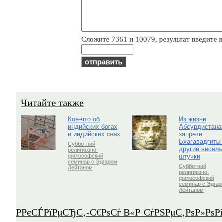
Cлoжитe 7361 и 10079, результат введите в
Читайте также
Кое-что об
Из жизни
индийских богах
Абсурдистана
и индийских снах
запрете
Бхагавадгиты
Субботний
другие весёл
религиозно-
штучки
философский
семинар с Эдгаром
Субботний
Лейтаном
религиозно-
философский
семинар с Эдга
Лейтаном
Р­РєСЃРїРµСЂС‚-С€РѕСѓ В«Р СѓРЅРµС‚РѕР»Рѕ