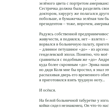
зелёного цвета с портретом американс
Сестричка должна была разделить св
доктором, хирургу же полагался друго
побольше, и бумажечка зелёная там б
президентом – тоже, впрочем, америк
Радуясь собственной предприимчивос
живучести, я поднялся, нет – взлетел –
ворвался в больничную палату, пригот
– длинное петушиное «до» - из арсена
генделевской эпохи. Понятно, что моё
сравниться с подобным же «до» Андр
куда более скромным «до» Эрика наше
но дядя Коля мне бы простил, я знал эт
распахивая дверь его временного обит
я приготовился взять трудную ноту...
И осёкся.
На белой больничной табуретке у изг
койки сидел незнакомец. Он что-то на