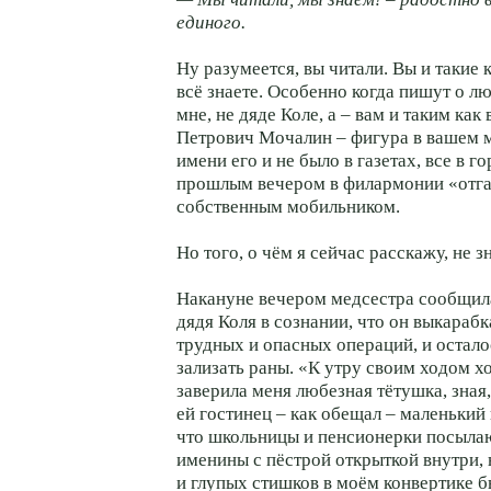
единого.
Ну разумеется, вы читали. Вы и такие к
всё знаете. Особенно когда пишут о л
мне, не дяде Коле, а – вам и таким как
Петрович Мочалин – фигура в вашем м
имени его и не было в газетах, все в г
прошлым вечером в филармонии «отг
собственным мобильником.
Но того, о чём я сейчас расскажу, не з
Накануне вечером медсестра сообщила
дядя Коля в сознании, что он выкараб
трудных и опасных операций, и остал
зализать раны. «К утру своим ходом хо
заверила меня любезная тётушка, зная,
ей гостинец – как обещал – маленький 
что школьницы и пенсионерки посылаю
именины с пёстрой открыткой внутри, 
и глупых стишков в моём конвертике 