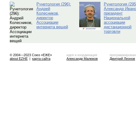
Рунетология (296):
Рунетология (295
Андрей
Александр Ивано
Колесников,
президент
директор
Национальной
Ассоциации
ассоциации
интернета вещей
дистанционной
торговли
© 2004—2023 Союз «ЕЖЕ»
идея и координация
программирован
about EZHE
|
карта сайта
Александр Малюков
Дмитрий Леонов