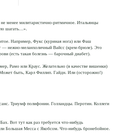
дь не менее милитаристично-ритмичное. Итальянцы
село шагать…».
тое. Например, Фукс (куриная нога) или Фаш
рт — нежно-меланхоличный Вайсс (крем-брюле). Это
рови (есть такая болезнь — барочный диабет).
ер, Рамо или Краус. Желательно (в качестве вишенки)
 Может быть, Карл Филлип. Гайдн. Или (осторожно!)
санс. Триумф полифонии. Голландцы. Перотин. Коллеги
ах. Вот тут как раз требуется что-нибудь
Или Большая Месса с Якобсом. Что-нибудь бронебойное.