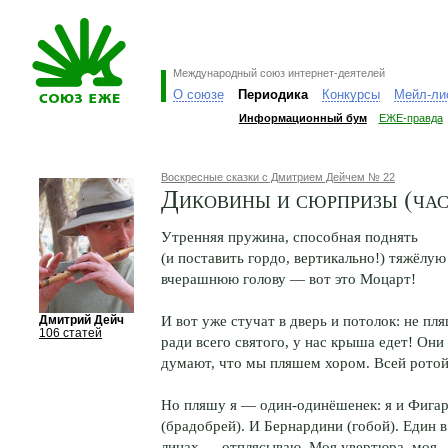
Международный союз интернет-деятелей
О союзе
Периодика
Конкурсы
Мейл-ли
Информационный бум
ЕЖЕ-правда
Воскресные сказки с Дмитрием Дейчем № 22
Диковины и сюрпризы (час
Утренняя пружина, способная поднять
(и поставить гордо, вертикально!) тяжёлую
вчерашнюю голову — вот это Моцарт!
И вот уже стучат в дверь и потолок: не пл
Дмитрий Дейч
106 статей
ради всего святого, у нас крыша едет! Они
думают, что мы пляшем хором. Всей ротой
Но пляшу я — один-одинёшенек: я и Фига
(брадобрей). И Бернардини (гобой). Един в
лицах — отплясываю. Моя увертюра, моя