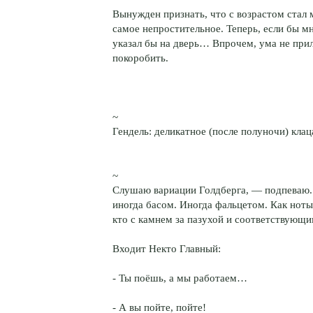
Вынужден признать, что с возрастом стал 
самое непростительное. Теперь, если бы мн
указал бы на дверь… Впрочем, ума не при
покоробить.
~
Гендель: деликатное (после полуночи) клац
~
Слушаю вариации Голдберга, — подпеваю. И
иногда басом. Иногда фальцетом. Как ноты 
кто с камнем за пазухой и соответствующ
Входит Некто Главный:
- Ты поёшь, а мы работаем…
- А вы пойте, пойте!