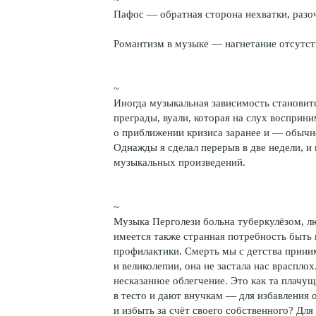
Пафос — обратная сторона нехватки, разо
Романтизм в музыке — нагнетание отсутст
~
Иногда музыкальная зависимость становитс
преграды, вуали, которая на слух восприни
о приближении кризиса заранее и — обычно
Однажды я сделал перерыв в две недели, и 
музыкальных произведений.
~
Музыка Перголези больна туберкулёзом, л
имеется также странная потребность быть
профилактики. Смерть мы с детства приним
и великолепии, она не застала нас враспло
несказанное облегчение. Это как та плачу
в тесто и дают внучкам — для избавления 
и избыть за счёт своего собственного? Д