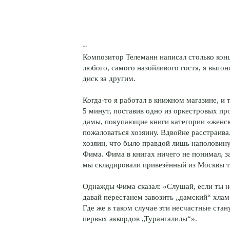
~
Композитор Телеманн написал столько конц
любого, самого назойливого гостя, я выгон
диск за другим.
Когда-то я работал в книжном магазине, и
5 минут, поставив одно из оркестровых п
дамы, покупающие книги категории «женски
пожаловаться хозяину. Вдвойне расстраивали
хозяин, что было правдой лишь наполовину
Фима. Фима в книгах ничего не понимал, за
мы складировали привезённый из Москвы т
Однажды Фима сказал: «Слушай, если ты 
давай перестанем завозить „дамский“ хлам»
Где же в таком случае эти несчастные стан
первых аккордов „Турангалилы“».