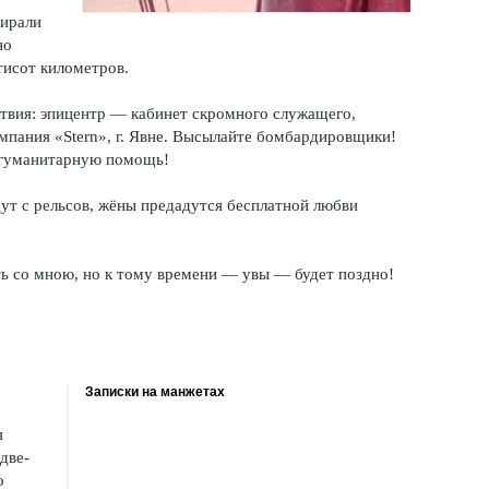
пирали
но
тисот километров.
ствия: эпицентр — кабинет скромного служащего,
омпания «Stern», г. Явне. Высылайте бомбардировщики!
е гуманитарную помощь!
дут с рельсов, жёны предадутся бесплатной любви
ать со мною, но к тому времени — увы — будет поздно!
Записки на манжетах
я
две-
о