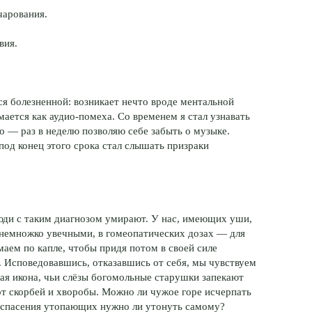
чарования.
вия.
я болезненной: возникает нечто вроде ментальной
мается как аудио-помеха. Со временем я стал узнавать
 — раз в неделю позволяю себе забыть о музыке.
под конец этого срока стал слышать призраки
юди с таким диагнозом умирают. У нас, имеющих уши,
 немножко увечными, в гомеопатических дозах — для
аем по капле, чтобы придя потом в своей силе
х. Исповедовавшись, отказавшись от себя, мы чувствуем
щая икона, чьи слёзы богомольные старушки запекают
от скорбей и хворобы. Можно ли чужое горе исчерпать
ля спасения утопающих нужно ли утонуть самому?