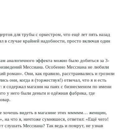
ертов для трубы с оркестром, что ещё лет пять назад
ял в случае крайней надобности, просто включая один
 там аналогичного эффекта можно было добиться за 3-
роизведений Мессиана. Особенно Мессиана не любили
й роман». Они, как правило, расстраивались и грозили
сь они, когда я (торжествуя!) отвечал, что я и есть
: я содержал магазин на паях с бизнесменом по имени
то у него были деньги и одёжная фабрика, где
овар.
не хочешь видеть в магазине этих ммммм… женщин,
, на что я, ничтоже сумняшеся, ответил: «Ещё чего!
ут слушать Мессиана? Так ведь и помрут, не узнав