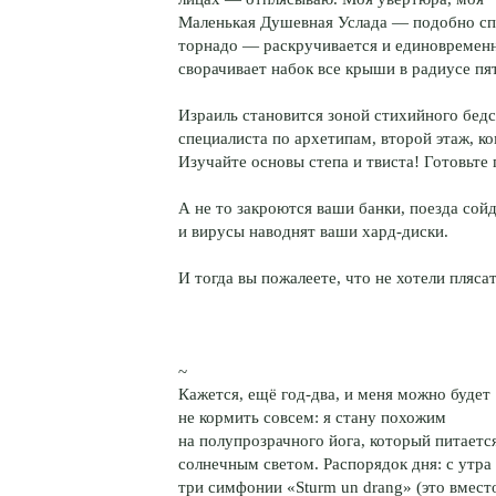
Маленькая Душевная Услада — подобно с
торнадо — раскручивается и единовремен
сворачивает набок все крыши в радиусе пя
Израиль становится зоной стихийного бед
специалиста по архетипам, второй этаж, к
Изучайте основы степа и твиста! Готовьт
А не то закроются ваши банки, поезда сой
и вирусы наводнят ваши хард-диски.
И тогда вы пожалеете, что не хотели пляс
~
Кажется, ещё год-два, и меня можно будет
не кормить совсем: я стану похожим
на полупрозрачного йога, который питаетс
солнечным светом. Распорядок дня: с утра 
три симфонии «Sturm un drang» (это вмест