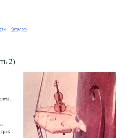
сты
Каталоги
ть 2)
яшите,
.
ро
 трёх