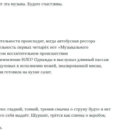
т эта музыка. Будьте счастливы.
ительности происходит, когда автобусная рессора
ельность первых четырёх нот «Музыкального
этом восхитительном происшествии
приземлении НЛО? Однажды я выслушал длинный пассаж
 духовых в исполнении ножей, эмалированной миски,
я готовила на кухне салат.
ос гладкий, тонкий, трения смычка о струну будто и нет
ого себя выдаёт. Шуршит, трётся как спичка о коробок.
в.