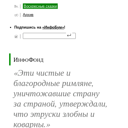
Воскресные сказки
Архив
Подпишись на
«ИнфоБум»
!
ИнфоФонд
«Эти чистые и
благородные римляне,
уничтожавшие страну
за страной, утверждали,
что этруски злобны и
коварны.»