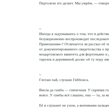
Перголези это делает. Мы умрём, — говори
~
Иногда я задумываюсь о том, что в действ
безукоризненно воспроизводит последоват
Приношения»? Отличается ли рассказ об 
от документированного свидетельства о 
моцартовского квинтета для фортепьяно и
тарелок и деревянной доски: об ту пору нян
~
Глотаю чай, слушаю Гиббонса.
Виола да гамба — спичечная. У скрипки гол
вовсе. У гамбы всё слышно, она — та, за к
Её и слушают не ухом, а кончиками пальце