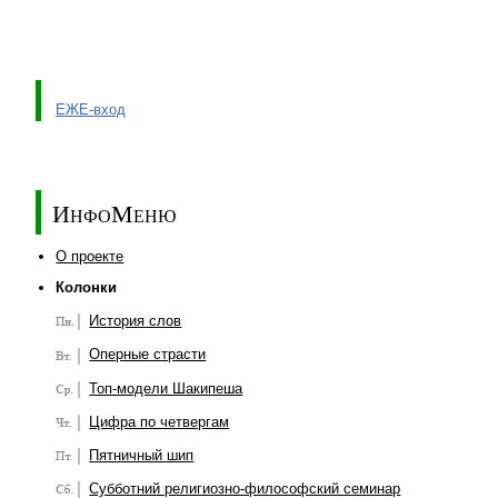
ЕЖЕ-вход
ИнфоМеню
О проекте
Колонки
История слов
Оперные страсти
Топ-модели Шакипеша
Цифра по четвергам
Пятничный шип
Субботний религиозно-философский семинар