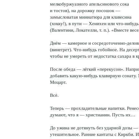
мелкобуржуазного апельсинового сока
и тостов), на дорожку посошок —
замысловатая миниатюра для клавесина
(хокку!), в пути — Хенихен или что-нибу
(Валентини, Локателли, т. п.). «Вместе ве
Днём — камерное и сосредоточенно-делови
(винегрет). Что-нибудь гобойное. На десе
чтобы не умереть от недостатка сахара в к
После обеда — лёгкий «перекусон». Наприм
добавить какую-нибудь клавирную сонату.
Моцарт.
Всё.
Теперь — прохладительные напитки. Ренес
думают, что я — христианин. Пусть их…
До ужина не дотянуть без ударной дозы — Б
утешительное. Ранние кантаты с Киркби. 