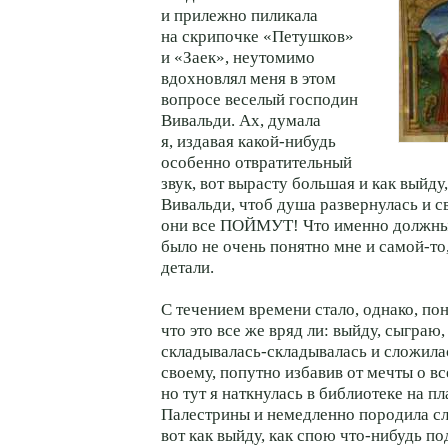
и прилежно пиликала
на скрипочке «Петушков»
и «Заек», неутомимо
вдохновлял меня в этом
вопросе веселый господин
Вивальди. Ах, думала
я, издавая какой-нибудь
особенно отвратительный
звук, вот вырасту большая и как выйду
Вивальди, чтоб душа развернулась и св
они все ПОЙМУТ! Что именно должны 
было не очень понятно мне и самой-то,
детали.
С течением времени стало, однако, по
что это все же вряд ли: выйду, сыгра
складывалась-складывалась и сложилас
своему, попутно избавив от мечты о 
но тут я наткнулась в библиотеке на п
Палестрины и немедленно породила 
вот как выйду, как спою что-нибудь по