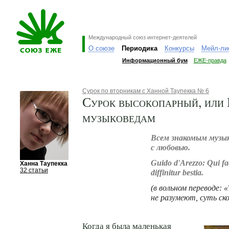
Международный союз интернет-деятелей
О союзе
Периодика
Конкурсы
Мейл-ли
Информационный бум
ЕЖЕ-правда
Сурок по вторникам с Ханной Таупекка № 6
Сурок высокопарный, или
музыковедам
Всем знакомым музы
с любовью.
Guido d'Arezzo: Qui fac
Ханна Таупекка
32 статьи
diffinitur bestia.
(в вольном переводе: 
не разумеют, суть ск
Когда я была маленькая