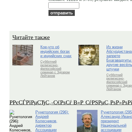
Читайте также
Кое-что об
Из жизни
индийских богах
Абсурдистана
и индийских снах
запрете
Бхагавадгиты
Субботний
другие весёл
религиозно-
штучки
философский
семинар с Эдгаром
Субботний
Лейтаном
религиозно-
философский
семинар с Эдга
Лейтаном
Р­РєСЃРїРµСЂС‚-С€РѕСѓ В«Р СѓРЅРµС‚РѕР»Рѕ
Рунетология (296):
Рунетология (295
Андрей
Александр Ивано
Колесников,
президент
директор
Национальной
Ассоциации
ассоциации