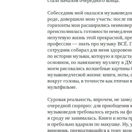
стало началом очередного конца.
Собеседник мой оказался музыковедом
роде, довершило мою участь: после п
горизонты мои расширились неимоверн
преисполнилась готовности немедленн
непутевую жизнь этой прекрасной, пр
профессии — знать про музыку ВСЁ. 
сотрудник собирал для меня здоровен
по истории музыки, которую я представ
основном, по навязшему музлиту в Д
моем рисовались волшебные картины
музыковедческой жизни: книги, ноты, 
вокруг головы, в точности как птички 
мультфильме.
Суровая реальность, впрочем, не заме
очередной сюрприз: для приобщения к
музыковедов требовалось играть на ф
я сроду не занималась. Книги и ноты 
и пребольно вдарили по макушке. Ну, 
виновник, превратившийся к тому мом