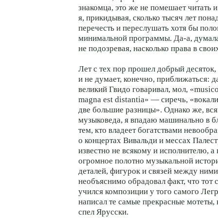
знакомца, это же не помешает читать и
я, прикидывая, сколько тысяч лет пона
перечесть и переслушать хотя бы пол
минимальной программы. Да-а, думала
не подозревая, насколько права в свои
Лет с тех пор прошел добрый десяток
и не думает, конечно, приближаться: д
великий Гвидо говаривал, мол, «music
magna est distantia» — сиречь, «вокал
две большие разницы». Однако же, вся
музыковеда, я впадаю машинально в б
тем, кто владеет богатствами невообр
о концертах Вивальди и мессах Палест
известно не всякому и исполнителю, а
огромное полотно музыкальной истор
деталей, фигурок и связей между ними
необъяснимо обрадовал факт, что тот
учился композиции у того самого Лег
написал те самые прекрасные мотеты, 
спел Ярусски.