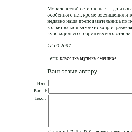
Морали в этой истории нет — да и вов
особенного нет, кроме восхищения и т
недавно наша преподавательница по 
в ответ на мой какой-то вопрос развела
курс хорошего теоретического отделе
18.09.2007
Теги:
классика
музыка
смешное
Ваш отзыв автору
Имя:
E-mail:
Текст:
Cлoжитe 12228 и 3701, результат введите в