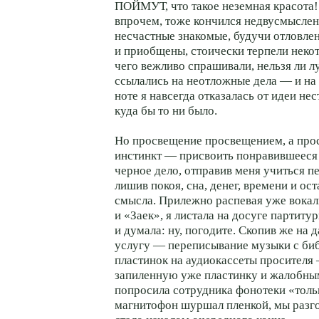
ПОЙМУТ, что такое неземная красота!
впрочем, тоже кончился недвусмысле
несчастные знакомые, будучи отловле
и приобщены, стоически терпели некот
чего вежливо спрашивали, нельзя ли л
ссылались на неотложные дела — и на
ноте я навсегда отказалась от идеи не
куда бы то ни было.
Но просвещение просвещением, а про
инстинкт — присвоить понравившееся
черное дело, отправив меня учиться 
лишив покоя, сна, денег, времени и ос
смысла. Прилежно распевая уже вока
и «Заек», я листала на досуге партит
и думала: ну, погодите. Скопив же на
услугу — переписывание музыки с би
пластинок на аудиокассеты просителя 
запиленную уже пластинку и жалобны
попросила сотрудника фонотеки «толь
магнитофон шуршал пленкой, мы разго