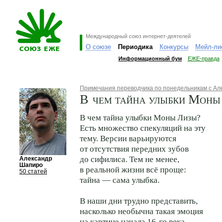
Международный союз интернет-деятелей
О союзе
Периодика
Конкурсы
Мейл-ли
Информационный бум
ЕЖЕ-правда
Примечания переводчика по понедельникам с А
В чем тайна улыбки Моны
В чем тайна улыбки Моны Лизы?
Есть множество спекуляций на эту
тему. Версии варьируются
от отсутствия передних зубов
до сифилиса. Тем не менее,
Александр
Шапиро
в реальной жизни всё проще:
50 статей
тайна — сама улыбка.
В наши дни трудно представить,
насколько необычна такая эмоция
на картине начала 16-го века,