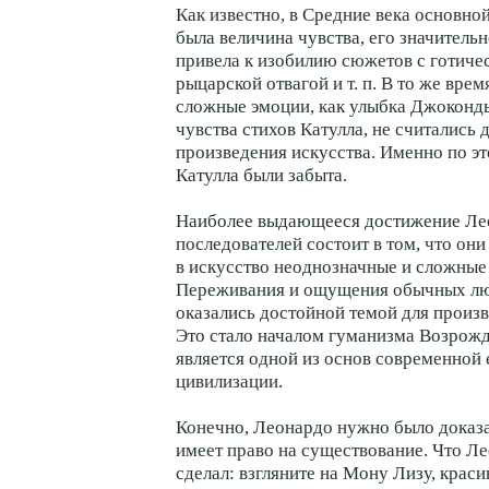
Как известно, в Средние века основной
была величина чувства, его значительн
привела к изобилию сюжетов с готичес
рыцарской отвагой и т. п. В то же врем
сложные эмоции, как улыбка Джоконд
чувства стихов Катулла, не считались 
произведения искусства. Именно по эт
Катулла были забыта.
Наиболее выдающееся достижение Лео
последователей состоит в том, что он
в искусство неоднозначные и сложные
Переживания и ощущения обычных лю
оказались достойной темой для произв
Это стало началом гуманизма Возрожд
является одной из основ современной
цивилизации.
Конечно, Леонардо нужно было доказа
имеет право на существование. Что Л
сделал: взгляните на Мону Лизу, краси