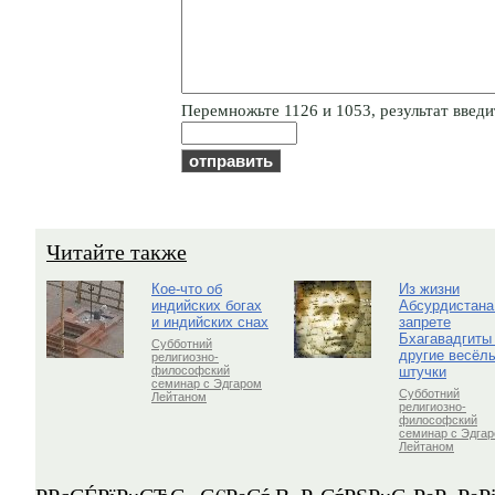
Пepeмнoжьтe 1126 и 1053, результат введит
Читайте также
Кое-что об
Из жизни
индийских богах
Абсурдистана
и индийских снах
запрете
Бхагавадгиты
Субботний
другие весёл
религиозно-
штучки
философский
семинар с Эдгаром
Субботний
Лейтаном
религиозно-
философский
семинар с Эдга
Лейтаном