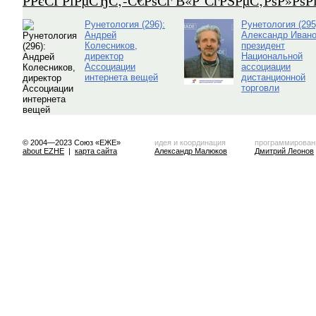
Р­РєСЃРїРµСЂС‚-С€РѕСѓ В«Р СѓРЅРµС‚РѕР»Рѕ
Рунетология (296):
Рунетология (295
Андрей
Александр Ивано
Колесников,
президент
директор
Национальной
Ассоциации
ассоциации
интернета вещей
дистанционной
торговли
© 2004—2023 Союз «ЕЖЕ»
идея и координация
программирован
about EZHE
|
карта сайта
Александр Малюков
Дмитрий Леонов