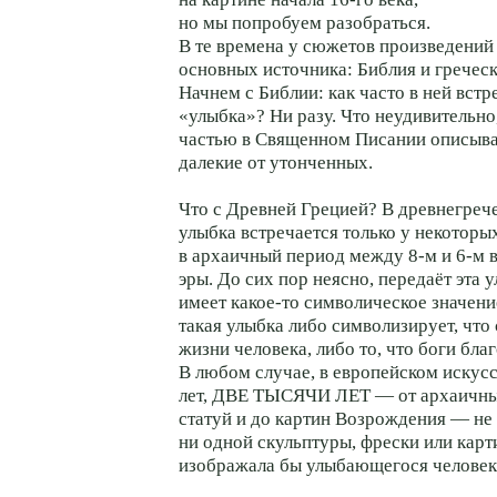
но мы попробуем разобраться.
В те времена у сюжетов произведений
основных источника: Библия и гречес
Начнем с Библии: как часто в ней встр
«улыбка»? Ни разу. Что неудивительно
частью в Священном Писании описыва
далекие от утонченных.
Что с Древней Грецией? В древнегреч
улыбка встречается только у некоторы
в архаичный период между 8-м и 6-м 
эры. До сих пор неясно, передаёт эта 
имеет какое-то символическое значени
такая улыбка либо символизирует, что 
жизни человека, либо то, что боги бла
В любом случае, в европейском искусс
лет, ДВЕ ТЫСЯЧИ ЛЕТ — от архаичны
статуй и до картин Возрождения — не
ни одной скульптуры, фрески или карт
изображала бы улыбающегося человек