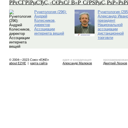
Р­РєСЃРїРµСЂС‚-С€РѕСѓ В«Р СѓРЅРµС‚РѕР»Рѕ
Рунетология (296):
Рунетология (295
Андрей
Александр Ивано
Колесников,
президент
директор
Национальной
Ассоциации
ассоциации
интернета вещей
дистанционной
торговли
© 2004—2023 Союз «ЕЖЕ»
идея и координация
программирован
about EZHE
|
карта сайта
Александр Малюков
Дмитрий Леонов