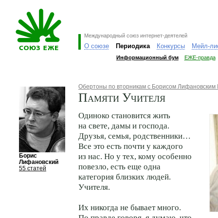
Международный союз интернет-деятелей
О союзе
Периодика
Конкурсы
Мейл-ли
Информационный бум
ЕЖЕ-правда
Обертоны по вторникам с Борисом Лифановским
Памяти Учителя
Одиноко становится жить
на свете, дамы и господа.
Друзья, семья, родственники…
Все это есть почти у каждого
из нас. Но у тех, кому особенно
Борис
Лифановский
повезло, есть еще одна
55 статей
категория близких людей.
Учителя.
Их никогда не бывает много.
По правде говоря, я думаю, что