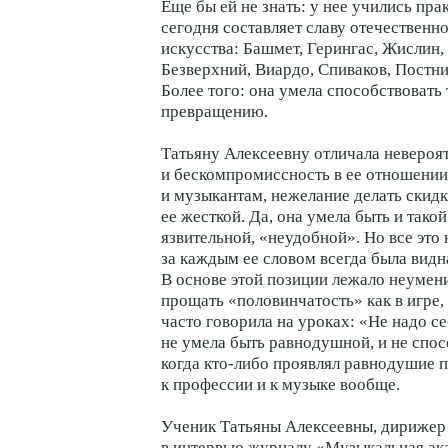
Еще бы ей не знать: у нее учились прак
сегодня составляет славу отечественн
искусства: Башмет, Герингас, Жислин,
Безверхний, Виардо, Спиваков, Постн
Более того: она умела способствовать
превращению.
Татьяну Алексеевну отличала невероя
и бескомпромиссность в ее отношении
и музыкантам, нежелание делать скид
ее жесткой. Да, она умела быть и такой
язвительной, «неудобной». Но все это
за каждым ее словом всегда была видн
В основе этой позиции лежало неумен
прощать «половинчатость» как в игре, 
часто говорила на уроках: «Не надо с
не умела быть равнодушной, и не спос
когда кто-либо проявлял равнодушие
к профессии и к музыке вообще.
Ученик Татьяны Алексеевны, дирижер
в интервью журналу «Музыкальная ак