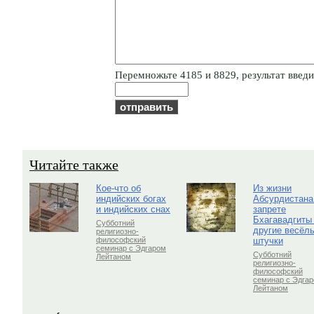
Пepeмнoжьтe 4185 и 8829, результат введит
Читайте также
Кое-что об
Из жизни
индийских богах
Абсурдистана
и индийских снах
запрете
Бхагавадгиты
Субботний
другие весёл
религиозно-
штучки
философский
семинар с Эдгаром
Субботний
Лейтаном
религиозно-
философский
семинар с Эдга
Лейтаном