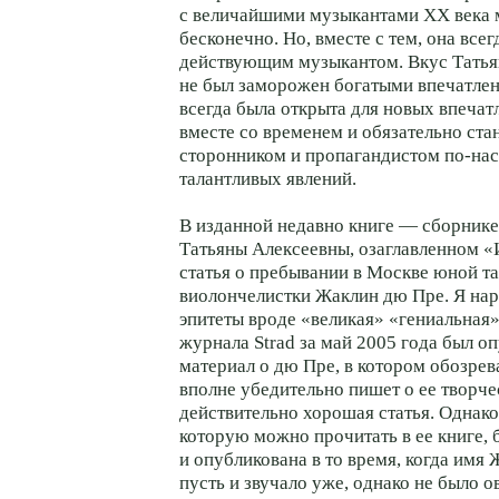
с величайшими музыкантами XX века
бесконечно. Но, вместе с тем, она всег
действующим музыкантом. Вкус Тать
не был заморожен богатыми впечатле
всегда была открыта для новых впечат
вместе со временем и обязательно ста
сторонником и пропагандистом по-на
талантливых явлений.
В изданной недавно книге — сборник
Татьяны Алексеевны, озаглавленном «
статья о пребывании в Москве юной т
виолончелистки Жаклин дю Пре. Я на
эпитеты вроде «великая» «гениальная» 
журнала Strad за май 2005 года был 
материал о дю Пре, в котором обозрев
вполне убедительно пишет о ее творче
действительно хорошая статья. Однако
которую можно прочитать в ее книге, 
и опубликована в то время, когда имя
пусть и звучало уже, однако не было о