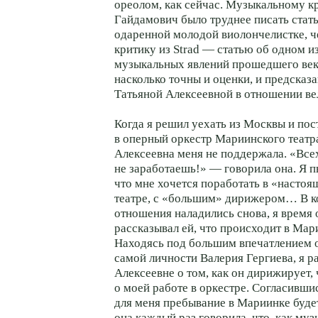
ореолом, как сейчас. Музыкальному к
Гайдамович было труднее писать стат
одаренной молодой виолончелистке, 
критику из Strad — статью об одном и
музыкальных явлений прошедшего века
насколько точны и оценки, и предсказ
Татьяной Алексеевной в отношении ве
Когда я решил уехать из Москвы и пос
в оперный оркестр Мариинского театра
Алексеевна меня не поддержала. «Все
не заработаешь!» — говорила она. Я п
что мне хочется поработать в «насто
театре, с «большим» дирижером… В к
отношения наладились снова, я время 
рассказывал ей, что происходит в Мар
Находясь под большим впечатлением о
самой личности Валерия Гергиева, я р
Алексеевне о том, как он дирижирует, 
о моей работе в оркестре. Согласившис
для меня пребывание в Мариинке буде
она каждый раз говорила, что, как муз