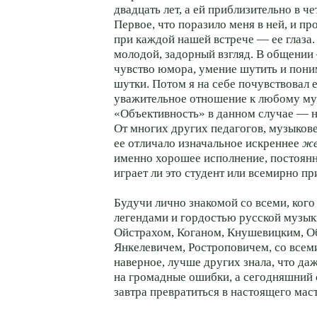
двадцать лет, а ей приблизительно в ч
Первое, что поразило меня в ней, и п
при каждой нашей встрече — ее глаза
молодой, задорный взгляд. В общении
чувство юмора, умение шутить и пон
шутки. Потом я на себе почувствовал 
уважительное отношение к любому му
«Объективность» в данном случае — н
От многих других педагогов, музыкове
ее отличало изначальное искреннее
же
именно хорошее исполнение, постоянн
играет ли это студент или всемирно п
Будучи лично знакомой со всеми, кого
легендами и гордостью русской музы
Ойстрахом, Коганом, Кнушевицким, 
Янкелевичем, Ростроповичем, со все
наверное, лучше других знала, что да
на громадные ошибки, а сегодняшний 
завтра превратиться в настоящего маст