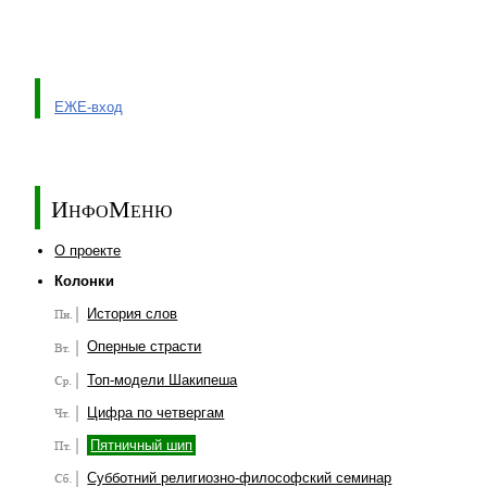
ЕЖЕ-вход
ИнфоМеню
О проекте
Колонки
История слов
Оперные страсти
Топ-модели Шакипеша
Цифра по четвергам
Пятничный шип
Субботний религиозно-философский семинар