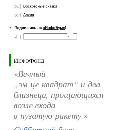
Воскресные сказки
Архив
Подпишись на
«ИнфоБум»
!
ИнфоФонд
«Вечный
„эм це квадрат“ и два
близнеца, прощающихся
возле входа
в пузатую ракету.»
Субботний блик