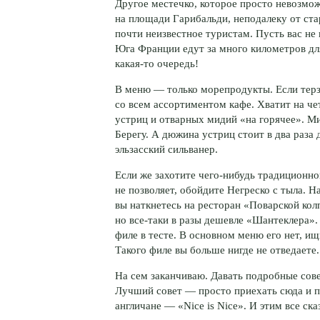
Другое местечко, которое просто невозмож
на площади Гарибальди, неподалеку от ста
почти неизвестное туристам. Пусть вас не 
Юга Франции едут за много километров для
какая-то
очередь!
В меню — только морепродукты. Если терз
со всем ассортиментом кафе. Хватит на че
устриц и отварных мидий «на горячее». М
Берегу. А дюжина устриц стоит в два раза 
эльзасский сильванер.
Если же захотите
чего-нибудь
традиционног
не позволяет, обойдите Негреско с тыла. Н
вы наткнетесь на ресторан «Поварской кол
но
все-таки
в разы дешевле «Шантеклера».
филе в тесте. В основном меню его нет, ищ
Такого филе вы больше нигде не отведаете
На сем заканчиваю. Давать подробные сов
Лучший совет — просто приехать сюда и пр
англичане — «Nice is Nice». И этим все ска