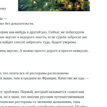
тому
я
ца —
кт без доказательств.
оворим
как-нибудь
в другой раз. Сейчас же побеседуем
жно вкусно и недорого поесть, если судьба забросит вас
а найдет способ забросить туда, будьте уверены.
ень вкусно. А можно просто дорого и просто невкусно.
, что почти все её рестораны расположены
них выше, чем в среднем во Франции. Качество же еды —
ту проблему. Первый, который называется «азиатские
ся, но я знаю, что многим русским путешественникам
тнамские рестораны со звонкими названиями, типа
ла и тянутся до самой английской набережной. Пройти