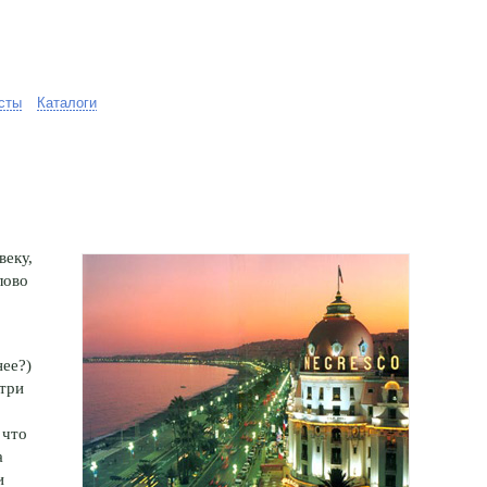
сты
Каталоги
веку,
лово
нее?)
три
 что
а
и