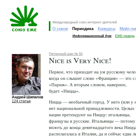
Международный союз интернет-деятелей
О союзе
Периодика
Конкурсы
Мейл-ли
Информационный бум
ЕЖЕ-правда
Пятничный шип № 50
Nice is Very Nice!
Первое, что приходит на ум русскому чело
когда он слышит слово «Франция» — это с
«Париж». А вторым словом, наверное,
будет «Ницца».
Андрей Шипилов
124 статьи
Ницца — необычный город. У него (или у 
нет национальной принадлежности. Целых 
нации претендуют на Ниццу: итальянцы,
французы и русские. Итальянцы — потому
вплоть до конца девятнадцатого века Ницц
располагалась в Италии, да и сейчас едва л