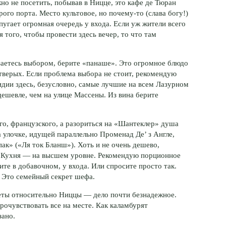
но не посетить, побывав в Ницце, это кафе де Тюран
рого порта. Место культовое, но
почему-то
(слава богу!)
пугает огромная очередь у входа. Если уж жители всего
 того, чтобы провести здесь вечер, то что там
аетесь выбором, берите «панаше». Это огромное блюдо
тверых. Если проблема выбора не стоит, рекомендую
идии здесь, безусловно, самые лучшие на всем Лазурном
дешевле, чем на улице Массены. Из вина берите
о, французского, а разориться на «Шантеклер» душа
а улочке, идущей параллельно Променад Де’ з Англе,
пак» («Ля ток Бланш»). Хоть и не очень дешево,
 Кухня — на высшем уровне. Рекомендую порционное
ите в добавочном, у входа. Или спросите просто так.
. Это семейный секрет шефа.
еты относительно Ниццы — дело почти безнадежное.
очувствовать все на месте. Как каламбурят
зано.