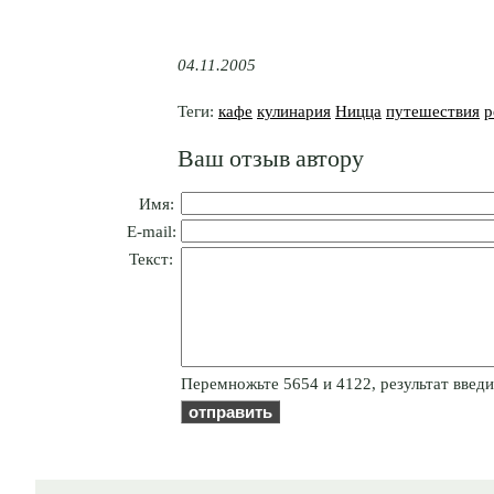
04.11.2005
Теги:
кафе
кулинария
Ницца
путешествия
р
Ваш отзыв автору
Имя:
E-mail:
Текст:
Пepeмнoжьтe 5654 и 4122, результат введи