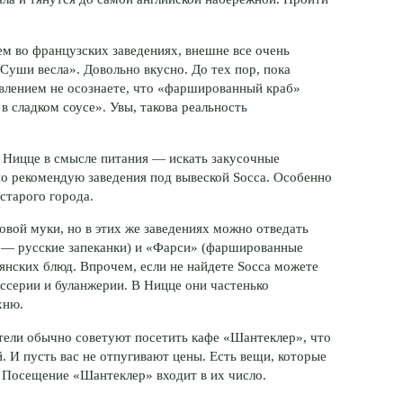
м во французских заведениях, внешне все очень
Суши весла». Довольно вкусно. До тех пор, пока
ивлением не осознаете, что «фаршированный краб»
в сладком соусе». Увы, такова реальность
в Ницце в смысле питания — искать закусочные
но рекомендую заведения под вывеской Socca. Особенно
старого города.
вой муки, но в этих же заведениях можно отведать
 — русские запеканки) и «Фарси» (фаршированные
янских блюд. Впрочем, если не найдете Socca можете
ссерии и буланжерии. В Ницце они частенько
хню.
тели обычно советуют посетить кафе «Шантеклер», что
. И пусть вас не отпугивают цены. Есть вещи, которые
. Посещение «Шантеклер» входит в их число.