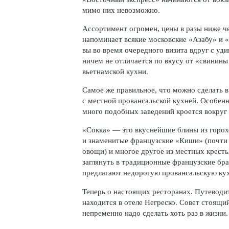
мимо них невозможно.
Ассортимент огромен, цены в разы ниже че
напоминает всякие московские «Азабу» и «
вы во время очередного визита вдруг с уд
ничем не отличается по вкусу от «свинины 
вьетнамской кухни.
Самое же правильное, что можно сделать 
с местной провансальской кухней. Особен
много подобных заведений кроется вокруг 
«Сокка» — это вкуснейшие блины из горохо
и знаменитые французские «Киши» (почти
овощи) и многое другое из местных кресть
заглянуть в традиционные французские бра
предлагают недорогую провансальскую ку
Теперь о настоящих ресторанах. Путеводи
находится в отеле Негреско. Совет стоящий
непременно надо сделать хоть раз в жизни