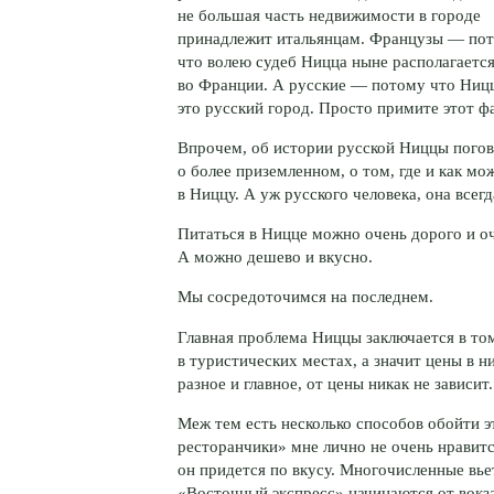
не большая часть недвижимости в городе
принадлежит итальянцам. Французы — по
что волею судеб Ницца ныне располагаетс
во Франции. А русские — потому что Ниц
это русский город. Просто примите этот фа
Впрочем, об истории русской Ниццы пог
о более приземленном, о том, где и как мо
в Ниццу. А уж русского человека, она всегд
Питаться в Ницце можно очень дорого и оч
А можно дешево и вкусно.
Мы сосредоточимся на последнем.
Главная проблема Ниццы заключается в том
в туристических местах, а значит цены в 
разное и главное, от цены никак не зависит.
Меж тем есть несколько способов обойти э
ресторанчики» мне лично не очень нравит
он придется по вкусу. Многочисленные вье
«Восточный экспресс» начинаются от вокза