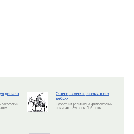
луждание в
О вере, о «священном» и его
дебрях
философский
Субботний религиозно-философский
таном
семинар с Эдгаром Лейтаном