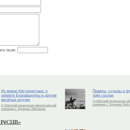
это поле:
Из жизни Абсурдистана: о
Правды, судьбы и б
запрете Бхагавадгиты и другие
трёх соснах
весёлые штучки
Субботний религиозно-
семинар с Эдгаром Лей
Субботний религиозно-философский
семинар с Эдгаром Лейтаном
РіРёСЏВ»