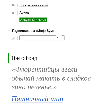
Воскресные сказки
Архив
Арбузный ломтик
Подпишись на
«ИнфоБум»
!
ИнфоФонд
«Флорентийцы ввели
обычай макать в сладкое
вино печенье.»
Пятничный шип