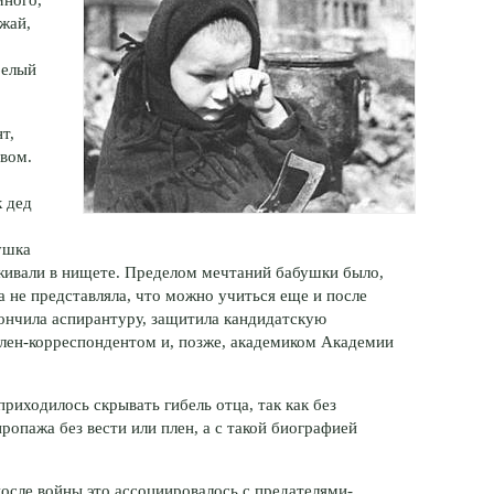
жай,
белый
т,
овом.
к дед
ушка
ыживали в нищете. Пределом мечтаний бабушки было,
 не представляла, что можно учиться еще и после
кончила аспирантуру, защитила кандидатскую
член-корреспондентом и, позже, академиком Академии
риходилось скрывать гибель отца, так как без
опажа без вести или плен, а с такой биографией
после войны это ассоциировалось с предателями-