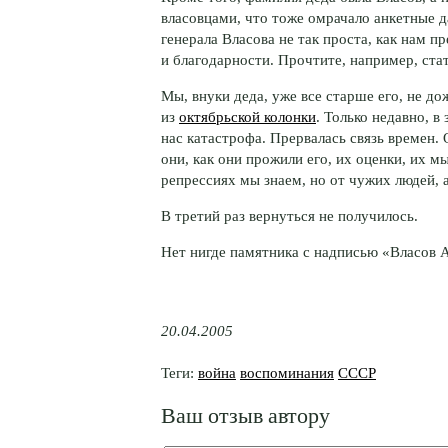
власовцами, что тоже омрачало анкетные д
генерала Власова не так проста, как нам п
и благодарности. Прочтите, например, ст
Мы, внуки деда, уже все старше его, не д
из
октябрьской колонки
. Только недавно, в
нас катастрофа. Прервалась связь времен. 
они, как они прожили его, их оценки, их м
репрессиях мы знаем, но от чужих людей, 
В третий раз вернуться не получилось.
Нет нигде памятника с надписью «Власов
20.04.2005
Теги:
война
воспоминания
СССР
Ваш отзыв автору