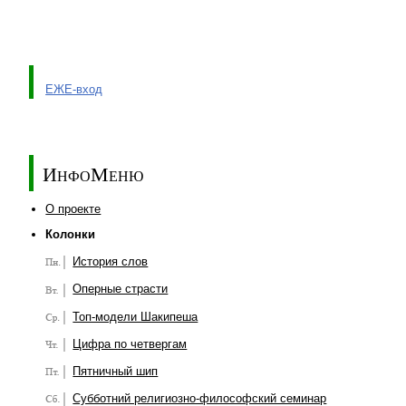
ЕЖЕ-вход
ИнфоМеню
О проекте
Колонки
История слов
Оперные страсти
Топ-модели Шакипеша
Цифра по четвергам
Пятничный шип
Субботний религиозно-философский семинар