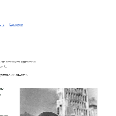
сты
Каталоги
 не ставят крестов
че?..
Братские могилы
зы
я
много,