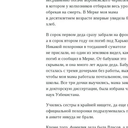
в котором у колхозников отбирали весь уро
обрекая на смерть. В Мерке моя мама
в десятилетнем возрасте впервые увидела 
хлеб.
В сорок первом деда сразу забрали на фрон
а в сорок втором году он погиб под Харьк
Никакой похоронки в тогдашней суматохе
не прислали, но один из земляков видел, ка
погиб и сообщил в Мерке. От бабушки это
скрывали, и она много лет ждала деда. Баб
осталась с тремя дочерьми без работы, в
чтобы моя мама работала почтальоном, она
школы. Все три дочки выучились, мама за
и докторскую диссертации, была избрана 
наук Узбекистана.
Учились сестры в крайней нищете, да еще п
официальной похоронки подразумевалась пр
в анкете никуда не брали.
Кроме того, фамилия деда была Власов, а 