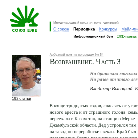
Международный союз интернет-деятелей
О союзе
Периодика
Конкурсы
Мейл-ли
Информационный бум
ЕЖЕ-правда
Арбузный ломтик по средам № 54
Возвращение. Часть 3
На братских могилах
Но разве от этого лег
Владимир Высоцкий. 
192 статьи
В конце тридцатых годов, спасаясь от угро
нового ареста и от страшного голода, семь
переехала в Казахстан, на станцию Мерке
Джамбульской области. Дед устроился там
на завод по переработке свеклы. Край был
несравненно богаче воронежского чернозе