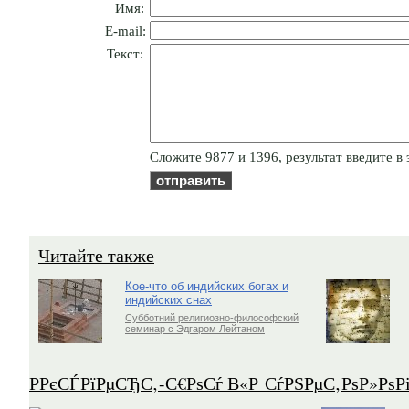
Имя:
E-mail:
Текст:
Cлoжитe 9877 и 1396, результат введите в 
Читайте также
Кое-что об индийских богах и
индийских снах
Субботний религиозно-философский
семинар с Эдгаром Лейтаном
Р­РєСЃРїРµСЂС‚-С€РѕСѓ В«Р СѓРЅРµС‚РѕР»Рѕ