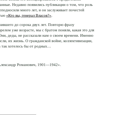
анные. Недавно появились публикации о том, что роль
реподносили много лет, и он заслуживает почестей
атью
«Кто вы, генерал Власов?»
.
ожившего до сорока двух лет. Повторю фразу
 зрелом уже возрасте, мы с братом поняли, какая это для
Они, деды, не рассказали нам о своем времени. Именно
ысли, их жизнь. О гражданской войне, коллективизации,
а так хотелось бы от родных…
 Александр Романович, 1901—1942».