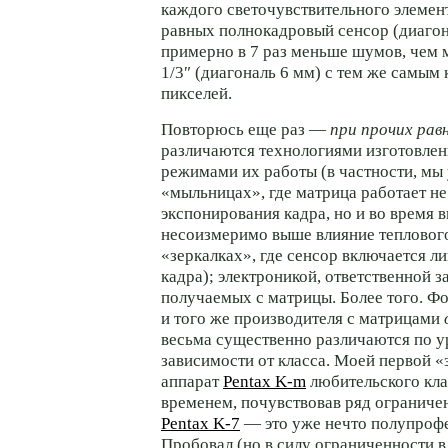
каждого светочувствительного элемен
равных полнокадровый сенсор (диагон
примерно в 7 раз меньше шумов, чем 
1/3″ (диагональ 6 мм) с тем же самым
пикселей.
Повторюсь еще раз —
при прочих рав
различаются технологиями изготовлен
режимами их работы (в частности, мы 
«мыльницах», где матрица работает не
экспонирования кадра, но и во время 
несоизмеримо выше влияние теплового
«зеркалках», где сенсор включается л
кадра); электроникой, ответственной з
получаемых с матрицы. Более того. Ф
и того же производителя с матрицами
весьма существенно различаются по 
зависимости от класса. Моей первой «
аппарат
Pentax
K-m
любительского клас
временем, почувствовав ряд ограниче
Pentax K-7
— это уже нечто полупроф
Пробовал (но в силу ограниченности в