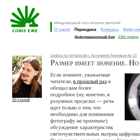
Международный союз интернет-деятелей
О союзе
Периодика
Конкурсы
Мейл-ли
Информационный бум
ЕЖЕ-правда
Цифра по четвергам с Артемием Ломовым № 15
Размер имеет значение. Но
Если помните, уважаемые
читатели,
в прошлый раз
я
обещал вам более
подробное (ну, конечно, в
20 статей
разумных пределах — речь
идет только о том, что
необходимо для понимания
фотографу
на практике
)
обсуждение характеристик
светочувствительных матриц цифровы