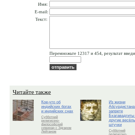
Имя:
E-mail:
Текст:
Пepeмнoжьтe 12317 и 454, результат введит
Читайте также
Кое-что об
Из жизни
индийских богах
Абсурдистана
и индийских снах
запрете
Бхагавадгиты
Субботний
другие весёл
религиозно-
штучки
философский
семинар с Эдгаром
Субботний
Лейтаном
религиозно-