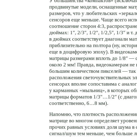
У большинства «компактов» (исключа
продвинутые модели, оснащенные мат
размеров, что у любительских «зерка
сенсоров еще меньше. Чаще всего исп
соотношение сторон 4:3, распростран
дюймах: 1″, 2/3″, 1/2″, 1/2,5″, 1/3″ и т
в дюймах соответствует диагонали м
приблизительно на полтора (ну, истор
еще в доцифровую эпоху). В видеокам
матрицы размерами вплоть до 1/8″ — 
около 2 мм! Правда, видеокамерам не
большим количеством пикселей — так 
расположения светочувствительных эл
сенсорах вполне сопоставима с анало
у карманных «мыльниц», в которых о
матрицы форматов 1/3″…1/2″ (с диаго
соответственно, 6…8 мм).
Напомню, что плотность расположения
матрице во многом определяет уровен
прочих равных условиях доля шума в
сигнал/шум тем меньше, чем больше 