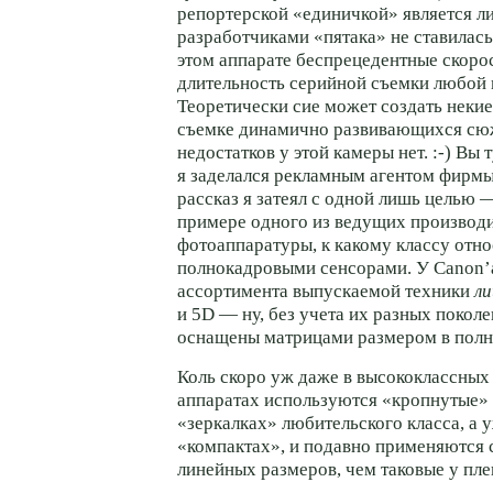
репортерской «единичкой» является ли
разработчиками «пятака» не ставилась
этом аппарате беспрецедентные скоро
длительность серийной съемки любой
Теоретически сие может создать неки
съемке динамично развивающихся сю
недостатков у этой камеры
нет. :-)
Вы т
я заделался рекламным агентом фирмы
рассказ я затеял с одной лишь целью 
примере одного из ведущих производ
фотоаппаратуры, к какому классу отно
полнокадровыми сенсорами. У Canon’а
ассортимента выпускаемой техники
ли
и 5D — ну, без учета их разных поколе
оснащены матрицами размером в полн
Коль скоро уж даже в высококлассных
аппаратах используются «кропнутые» 
«зеркалках» любительского класса, а у
«компактах», и подавно применяются
линейных размеров, чем таковые у пле