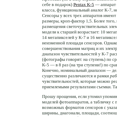
себе в подарок)
Pentax K-5
— аппарат 
класса, функциональный аналог
K-7
, 
Сенсоры у всех трех аппаратов имеют
размеры, кроп-фактор 1,5. Более того,
размещения светочувствительных эле
модели к старшей возрастает: 10 мега
14 мегапикселей у
K-7
и 16 мегапиксе
неизменной площади сенсоров. Однако
совершенствования матриц и их элект
диапазон чувствительностей у
K-7
рас
(фотографы говорят: на ступень) по с
K-5
— в 8 раз (на три ступени!) по ср
Конечно, номинальный диапазон — дел
существенно различаются и рамки
раб
чувствительностей, которые можно реа
приемлемыми результатами съемки. Та
Прошу прощения, если утомил упоми
моделей фотоаппаратов, а табличку с 
возможных форматов сенсоров с указ
ширины, диагонали, площади, соотнош