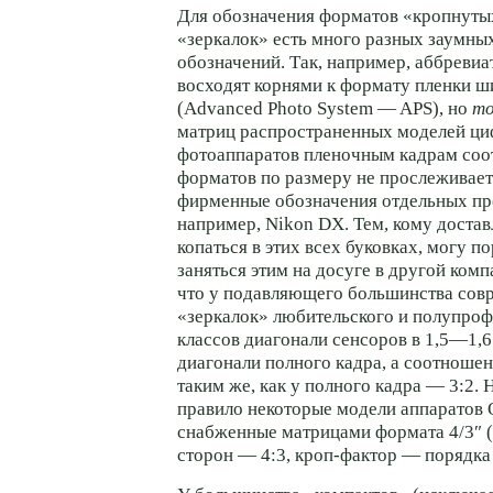
Для обозначения форматов «кропнуты
«зеркалок» есть много разных заумны
обозначений. Так, например, аббреви
восходят корнями к формату пленки 
(Advanced Photo System — APS), но
то
матриц распространенных моделей ц
фотоаппаратов пленочным кадрам со
форматов по размеру не прослеживаетс
фирменные обозначения отдельных пр
например, Nikon DX. Тем, кому достав
копаться в этих всех буковках, могу п
заняться этим на досуге в другой комп
что у подавляющего большинства со
«зеркалок» любительского и полупро
классов диагонали сенсоров в
1,5—1,6
диагонали полного кадра, а соотношен
таким же, как у полного кадра — 3:2. 
правило некоторые модели аппаратов 
снабженные матрицами формата 4/3″ 
сторон — 4:3, кроп-фактор — порядка 