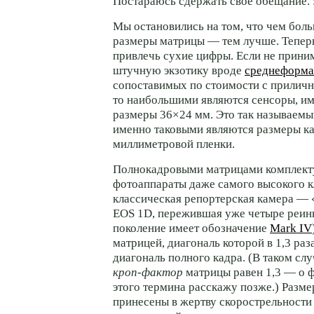
Постараюсь сдержать свое
обещание. :
Мы остановились на том, что чем бол
размеры матрицы — тем лучше. Тепер
привлечь сухие цифры. Если не прини
штучную экзотику вроде
среднеформа
сопоставимых по стоимости с прилич
то наибольшими являются сенсоры, 
размеры 36×24 мм. Это так называем
именно таковыми являются размеры ка
миллиметровой пленки.
Полнокадровыми матрицами комплекту
фотоаппараты даже самого высокого к
классическая репортерская камера — 
EOS 1D, пережившая уже четыре реин
поколение имеет обозначение
Mark IV
матрицей, диагональ которой в 1,3 раз
диагональ полного кадра. (В таком слу
кроп-фактор
матрицы равен 1,3 — о 
этого термина расскажу позже.) Разм
принесены в жертву скорострельности