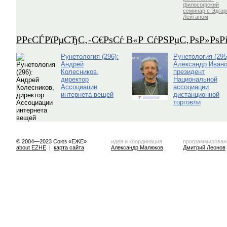
философский
семинар с Эдга
Лейтаном
Р­РєСЃРїРµСЂС‚-С€РѕСѓ В«Р СѓРЅРµС‚РѕР»Рѕ
Рунетология (296):
Рунетология (295
Андрей
Александр Ивано
Колесников,
президент
директор
Национальной
Ассоциации
ассоциации
интернета вещей
дистанционной
торговли
© 2004—2023 Союз «ЕЖЕ»
идея и координация
программирован
about EZHE
|
карта сайта
Александр Малюков
Дмитрий Леонов