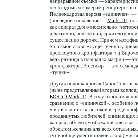
непрерывной съемки — характеристик
необходимым камерам репортерского 
Полнокадровая версия «единички» —
(последнее поколение —
Mark III
), п
как аппарат для относительно «неторо
рекламной, пейзажной, архитектурной
существенно дороже. Причем коэффи
это самое слово «существенно», прев
пресловутого
кроп-фактора. :-)
Впрочем
ведь разница в площадях матриц — это
кроп-фактора. А сенсор — это самая д
«тушки».
Другая полнокадровая Canon’овская 
(ныне представленный вторым вопло
EOS 5D Mark II
). В силу относительно
сравнению с «единичкой», особенно п
«пятачок» стал классикой в среде про
продвинутых любителей, снимающих в
жанрах; объектом обожания для счаст
объектом желания для всех остальных.
тут вообще уместно такое слово) «пят