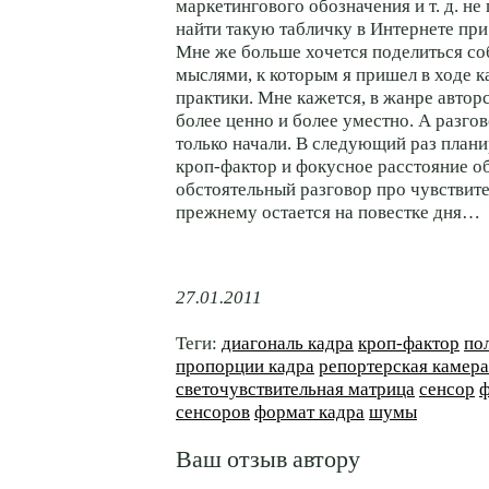
маркетингового обозначения и т. д. не
найти такую табличку в Интернете при
Мне же больше хочется поделиться с
мыслями, к которым я пришел в ходе к
практики. Мне кажется, в жанре автор
более ценно и более уместно. А разго
только начали. В следующий раз план
кроп-фактор и фокусное расстояние об
обстоятельный разговор про чувствите
прежнему остается на повестке дня…
27.01.2011
Теги:
диагональ кадра
кроп-фактор
по
пропорции кадра
репортерская камера
светочувствительная матрица
сенсор
ф
сенсоров
формат кадра
шумы
Ваш отзыв автору