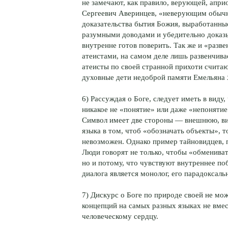
не замечают, как правило, верующей, апри
Сергеевич Аверинцев, «неверующим обычн
доказательства бытия Божия, выработанные
разумными доводами и убедительно доказыв
внутренне готов поверить. Так же и «разв
атеистами, на самом деле лишь развенчив
атеисты по своей странной прихоти считаю
духовные дети недоброй памяти Емельяна 
6) Рассуждая о Боге, следует иметь в вид
никакое не «понятие» или даже «непонятие
Символ имеет две стороны — внешнюю, ви
языка в том, чтоб «обозначать объекты», т
невозможен. Однако пример тайновидцев, по
Люди говорят не только, чтобы «обмениват
но и потому, что чувствуют внутреннее по
диалога является монолог, его парадоксаль
7) Дискурс о Боге по природе своей не м
концепций на самых разных языках не вмес
человеческому сердцу.