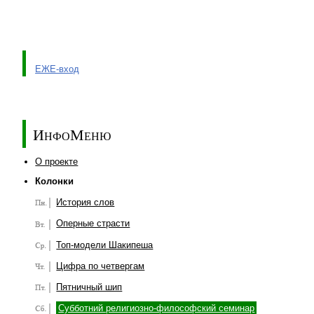
ЕЖЕ-вход
ИнфоМеню
О проекте
Колонки
История слов
Оперные страсти
Топ-модели Шакипеша
Цифра по четвергам
Пятничный шип
Субботний религиозно-философский семинар