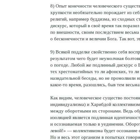
8) Опыт конечности человеческого существ
хрупкости необязательно порождает из себ
религий, например буддизма, из сходных 
дискурс, который в своё время так порази
по внешности, своим последствием весьма 
о бесконечности и величии Бога. Так вот, 
9) Всякой подделке свойственно себя восп
результатом чего будет неумолчная болтов
о погоде. Любой же подлинный дискурс о Б
тех хрестоматийных то ли афонских, то ли
назидательной беседы, но не промолвили н
какое-то время, разошлись, быв тем весьм
Как видим, человеческое существо постоя
индивидуализма) и Харибдой коллективизма
между оборотными их сторонами. Ведь обр
изоляцией является подлинная идентичност
и осознаваемая только в уединении. Обор
левой!» — коллективизма будет осознание 
Но и весь этот организм в попытках говори