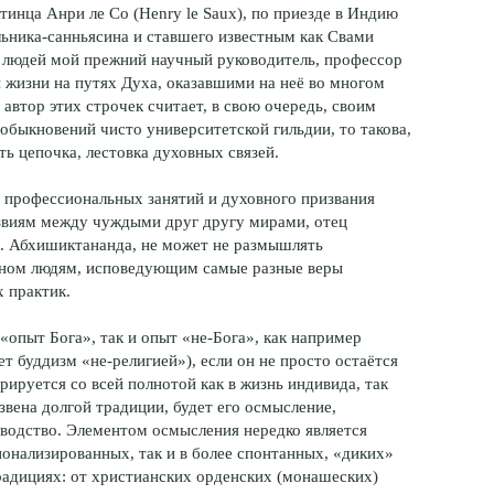
инца Анри ле Со (Henry le Saux), по приезде в Индию
ьника-санньясина и ставшего известным как Свами
людей мой прежний научный руководитель, профессор
 жизни на путях Духа, оказавшими на неё во многом
автор этих строчек считает, в свою очередь, своим
 обыкновений чисто университетской гильдии, то такова,
ть цепочка, лестовка духовных связей.
, профессиональных занятий и духовного призвания
звиям между чуждыми друг другу мирами, отец
 o. Абхишиктананда, не может не размышлять
енном людям, исповедующим самые разные веры
 практик.
«опыт Бога», так и опыт «не-Бога», как например
ет буддизм «не-религией»), если он не просто остаётся
рируется со всей полнотой как в жизнь индивида, так
 звена долгой традиции, будет его осмысление,
зводство. Элементом осмысления нередко является
ионализированных, так и в более спонтанных, «диких»
адициях: от христианских орденских (монашеских)