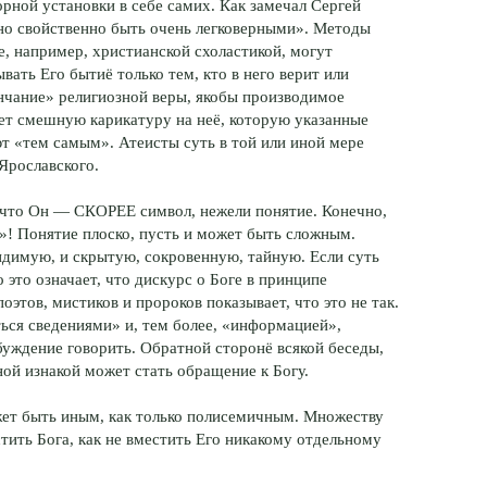
орной установки в себе самих. Как замечал Сергей
о свойственно быть очень легковерными». Методы
, например, христианской схоластикой, могут
ать Его бытиё только тем, кто в него верит или
енчание» религиозной веры, якобы производимое
ает смешную карикатуру на неё, которую указанные
т «тем самым». Атеисты суть в той или иной мере
Ярославского.
у, что Он — СКОРЕЕ символ, нежели понятие. Конечно,
»! Понятие плоско, пусть и может быть сложным.
димую, и скрытую, сокровенную, тайную. Если суть
о это означает, что дискурс о Боге в принципе
этов, мистиков и пророков показывает, что это не так.
ься сведениями» и, тем более, «информацией»,
буждение говорить. Обратной сторонё всякой беседы,
ной изнакой может стать обращение к Богу.
ожет быть иным, как только полисемичным. Множеству
тить Бога, как не вместить Его никакому отдельному