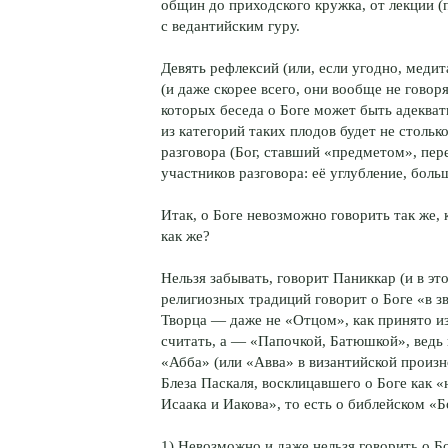
общин до приходского кружка, от лекции (
с ведантийским гуру.
Девять рефлексий (или, если угодно, медит
(и даже скорее всего, они вообще не говор
которых беседа о Боге может быть адеква
из категорий таких плодов будет не столь
разговора (Бог, ставший «предметом», пер
участников разговора: её углубление, боль
Итак, о Боге невозможно говорить так же, 
как же?
Нельзя забывать, говорит Паниккар (и в эт
религиозных традиций говорит о Боге «в 
Творца — даже не «Отцом», как принято из
считать, а — «Папочкой, Батюшкой», ведь
«Абба» (или «Авва» в византийской произ
Блеза Паскаля, восклицавшего о Боге как 
Исаака и Иакова», то есть о библейском «
1) Невозможно и даже нельзя говорить о Б