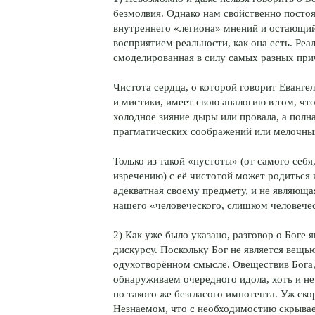
безмолвия. Однако нам свойственно посто
внутреннего «легиона» мнений и остающи
восприятием реальности, как она есть. Ре
смоделированная в силу самых разных пр
Чистота сердца, о которой говорит Еванге
и мистики, имеет свою аналогию в том, чт
холодное зияние дыры или провала, а полн
прагматических соображений или мелочных
Только из такой «пустоты» (от самого себя
изречению) с её чистотой может родиться 
адекватная своему предмету, и не являюща
нашего «человеческого, слишком человечес
2) Как уже было указано, разговор о Боге
дискурсу. Поскольку Бог не является вещь
одухотворённом смысле. Овеществив Бога, 
обнаруживаем очередного идола, хоть и не
но такого же безгласого импотента. Уж ско
Незнаемом, что с необходимостию скрывае