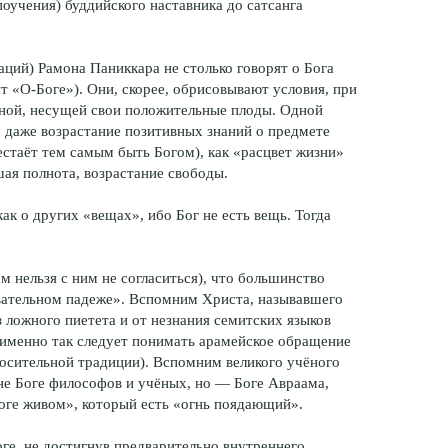
поучения) буддийского наставника до сатсанга
аций) Рамона Паниккара не столько говорят о Бога
ят «О-Боге»). Они, скорее, обрисовывают условия, при
тной, несущей свои положительные плоды. Одной
ко даже возрастание позитивных знаний о предмете
естаёт тем самым быть Богом), как «расцвет жизни»
шая полнота, возрастание свободы.
как о других «вещах», ибо Бог не есть вещь. Тогда
ом нельзя с ним не согласиться), что большинство
звательном падеже». Вспомним Христа, называвшего
 ложного пиетета и от незнания семитских языков
 именно так следует понимать арамейское обращение
носительной традиции). Вспомним великого учёного
«не Боге философов и учёных, но — Боге Авраама,
Боге живом», который есть «огнь поядающий».
оге, не достигнув предварительно внутреннего