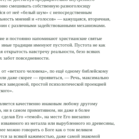
янно смешивать собственную разноголосицу
йся от неё «белый шум» с непосредственным
альность мнений и «голосов» — кажущаяся, вторичная,
ичин с различными задействованными механизмами.
лие и постоянно напоминают христианские святые
о иные традиции именуют пустотой. Пустота не как
ая открытость навстречу реальности, безо всяких
 забот повседневности.
, от «ветхого человека», по ещё одному библейскому
или даже скорее — проявиться, — Речь, максимально
яся заведомой, простой психологической проекцией
кого».
 является качественно инаковым любому другому
ю, ни в самом примитивном, ни даже в более
сделав Его «темой», на месте Его внезапно
 изваянного из металла или вырубленного из древесины,
рее можно говорить о Боге как о том великом
тся за всякой кажимостью, даже самой знакомой