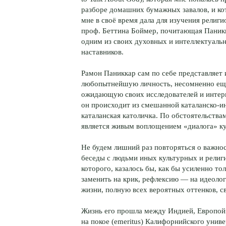
разборе домашних бумажных завалов, и к
мне в своё время дала для изучения религи
проф. Беттина Боймер, почитающая Паник
одним из своих духовных и интеллектуаль
наставников.
Рамон Паниккар сам по себе представляет 
любопытнейшую личность, несомненно ещ
ожидающую своих исследователей и интер
он происходит из смешанной каталанско-ин
каталанская католичка. По обстоятельства
является живым воплощением «диалога» ку
Не будем лишний раз повторяться о важно
беседы с людьми иных культурных и религ
которого, казалось бы, как бы усиленно то
заменить на крик, рефлексию — на идеолог
жизни, полную всех вероятных оттенков, 
Жизнь его прошла между Индией, Европой
на покое (emeritus) Калифорнийского унив