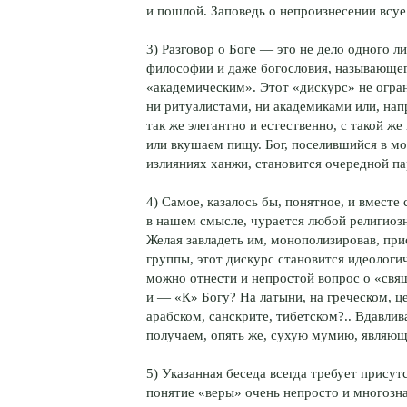
и пошлой. Заповедь о непроизнесении всуе
3) Разговор о Боге — это не дело одного л
философии и даже богословия, называющего
«академическим». Этот «дискурс» не огра
ни ритуалистами, ни академиками или, нап
так же элегантно и естественно, с такой 
или вкушаем пищу. Бог, поселившийся в мо
излияниях ханжи, становится очередной па
4) Самое, казалось бы, понятное, и вместе 
в нашем смысле, чурается любой религиоз
Желая завладеть им, монополизировав, при
группы, этот дискурс становится идеологи
можно отнести и непростой вопрос о «свя
и — «К» Богу? На латыни, на греческом, ц
арабском, санскрите, тибетском?.. Вдавлив
получаем, опять же, сухую мумию, являющ
5) Указанная беседа всегда требует присут
понятие «веры» очень непросто и многозна