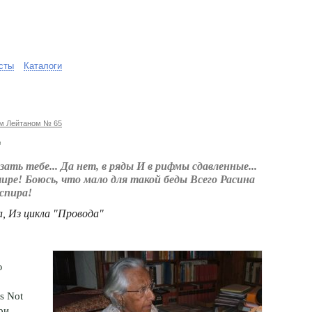
сты
Каталоги
ом Лейтаном № 65
Е
ать тебе... Да нет, в ряды И в рифмы сдавленные...
ире! Боюсь, что мало для такой беды Всего Расина
спира!
, Из цикла "Провода"
ю
s Not
ри