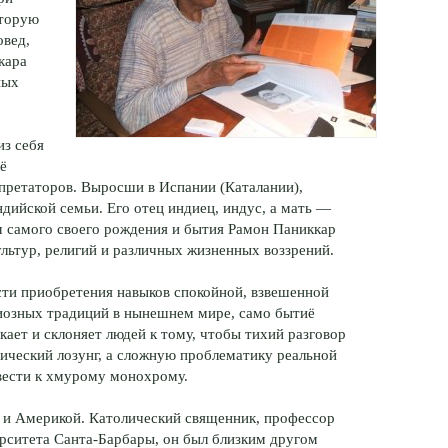
оторую
овед,
кара
ных
из себя
ё
претаторов. Выросши в Испании (Каталании),
дийской семьи. Его отец индиец, индус, а мать —
м самого своего рождения и бытия Рамон Паниккар
льтур, религий и различных жизненных воззрений.
сти приобретения навыков спокойной, взвешенной
иозных традиций в нынешнем мире, само бытиё
лкает и склоняет людей к тому, чтобы тихий разговор
ический лозунг, а сложную проблематику реальной
свести к хмурому монохрому.
 и Америкой. Католический священник, профессор
ерситета Санта-Барбары, он был близким другом