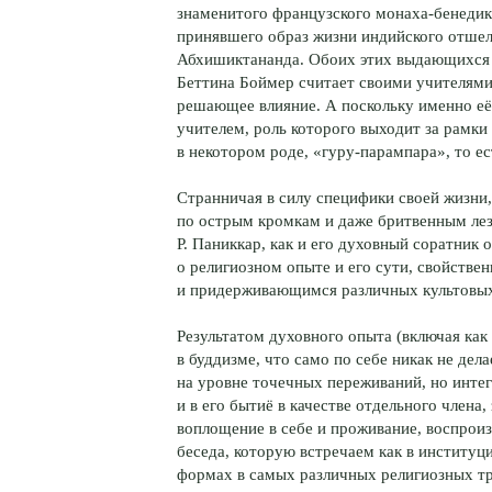
знаменитого французского монаха-бенедикт
принявшего образ жизни индийского отшел
Абхишиктананда. Обоих этих выдающихся 
Беттина Боймер считает своими учителями
решающее влияние. А поскольку именно её 
учителем, роль которого выходит за рамки
в некотором роде, «гуру-парампара», то ес
Странничая в силу специфики своей жизни
по острым кромкам и даже бритвенным ле
P. Паниккар, как и его духовный соратник
о религиозном опыте и его сути, свойств
и придерживающимся различных культовых
Результатом духовного опыта (включая как 
в буддизме, что само по себе никак не дела
на уровне точечных переживаний, но интег
и в его бытиё в качестве отдельного члена,
воплощение в себе и проживание, воспрои
беседа, которую встречаем как в институц
формах в самых различных религиозных тр