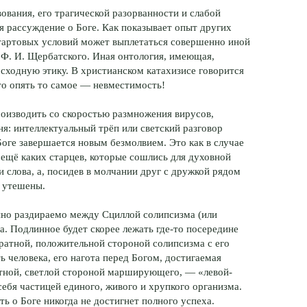
ования, его трагической разорванности и слабой
я рассуждение о Боге. Как показывает опыт других
стартовых условий может выплетаться совершенно иной
л Ф. И. Щербатского. Иная онтология, имеющая,
сходную этику. В христианском катахизисе говорится
это опять то самое — невместимость!
роизводить со скоростью размножения вирусов,
ня: интеллектуальный трёп или светский разговор
оге завершается новым безмолвием. Это как в случае
 ещё каких старцев, которые сошлись для духовной
и слова, а, посидев в молчании друг с дружкой рядом
а утешены.
нно раздираемо между Сциллой солипсизма (или
. Подлинное будет скорее лежать где-то посередине
атной, положительной стороной солипсизма с его
ь человека, его нагота перед Богом, достигаемая
отной, светлой стороной марширующего, — «левой-
себя частицей единого, живого и хрупкого организма.
ть о Боге никогда не достигнет полного успеха.