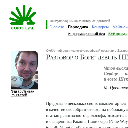
Международный союз интернет-деятелей
О союзе
Периодика
Конкурсы
Мейл-ли
Информационный бум
ЕЖЕ-правда
Субботний религиозно-философский семинар с Эдгар
Разговор о Боге: девять Н
Чтоб высказ
Сердце — ш
и всего Шек
М. Цветаева
Эдгар Лейтан
75 статей
Предлагаю несколько своих комментариев
в качестве своеобразного эха на небольшу
статью религиозного философа, мыслителя
и священника Рамона Паниккара (Nine Way
to Talk About God), которая мне попалась п