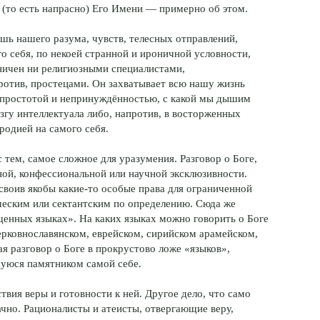
 (то есть напрасно) Его Имени — примерно об этом.
ишь нашего разума, чувств, телесных отправлений,
 себя, по некоей странной и ироничной условности,
ничен ни религиозными специалистами,
ротив, простецами. Он захватывает всю нашу жизнь
же простотой и непринуждённостью, с какой мы дышим
згу интеллектуала либо, напротив, в восторженных
родией на самого себя.
с тем, самое сложное для уразумения. Разговор о Боге,
ной, конфессиональной или научной эксклюзивности.
своив якобы какие-то особые права для ограниченной
ческим или сектантским по определению. Сюда же
щенных языках». На каких языках можно говорить о Боге
ерковнославянском, еврейском, сирийском арамейском,
ая разговор о Боге в прокрустово ложе «языков»,
уюся памятником самой себе.
ствия веры и готовности к ней. Другое дело, что само
чно. Рационалисты и атеисты, отвергающие веру,