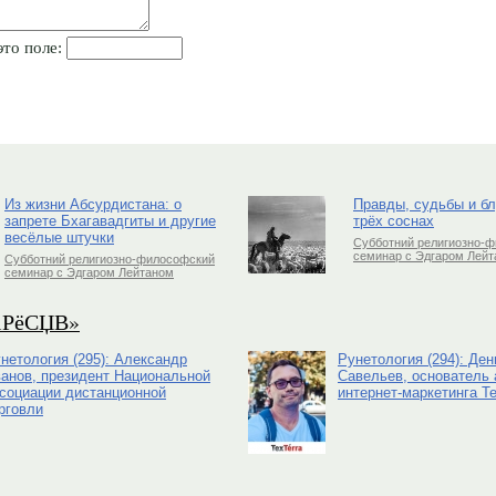
это поле:
Из жизни Абсурдистана: о
Правды, судьбы и б
запрете Бхагавадгиты и другие
трёх соснах
весёлые штучки
Субботний религиозно-
семинар с Эдгаром Лей
Субботний религиозно-философский
семинар с Эдгаром Лейтаном
РіРёСЏВ»
нетология (295): Александр
Рунетология (294): Ден
анов, президент Национальной
Савельев, основатель 
социации дистанционной
интернет-маркетинга Te
рговли