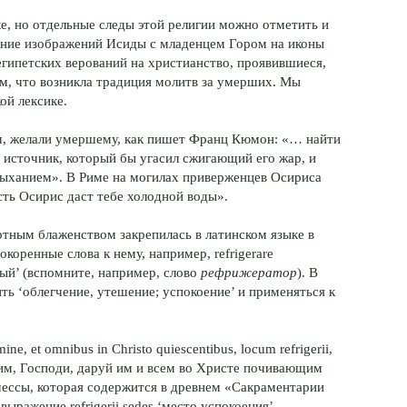
ке, но отдельные следы этой религии можно отметить и
яние изображений Исиды с младенцем Гором на иконы
египетских верований на христианство, проявившиеся,
ом, что возникла традиция молитв за умерших. Мы
ой лексике.
м, желали умершему, как пишет Франц Кюмон: «… найти
 источник, который бы угасил сжигающий его жар, и
дыханием». В Риме на могилах приверженцев Осириса
ть Осирис даст тебе холодной воды».
ртным блаженством закрепилась в латинском языке в
нокоренные слова к нему, например, refrigerare
одный’ (вспомните, например, слово
рефрижератор
). В
ить ‘облегчение, утешение; успокоение’ и применяться к
ne, et omnibus in Christo quiescentibus, locum refrigerii,
Молим, Господи, даруй им и всем во Христе почивающим
 мессы, которая содержится в древнем «Сакраментарии
выражение refrigerii sedes ‘место успокоения’.