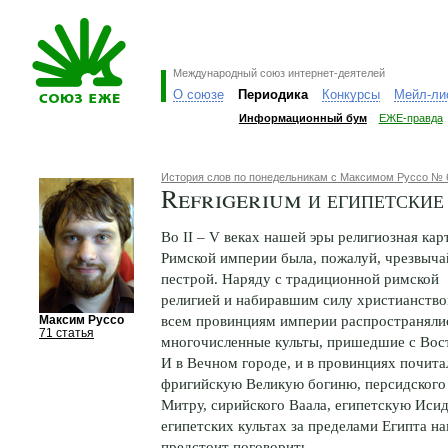
Международный союз интернет-деятелей
О союзе
Периодика
Конкурсы
Мейл-ли
Информационный бум
ЕЖЕ-правда
История слов по понедельникам с Максимом Руссо № 
Refrigerium и египетские
Во II – V веках нашей эры религиозная кар
Римской империи была, пожалуй, чрезвыча
пестрой. Наряду с традиционной римской
религией и набиравшим силу христианство
всем провинциям империи распространяли
Максим Руссо
71 статья
многочисленные культы, пришедшие с Вос
И в Вечном городе, и в провинциях почита
фригийскую Великую богиню, персидского
Митру, сирийского Ваала, египетскую Исид
египетских культах за пределами Египта на
предстоит поговорить.