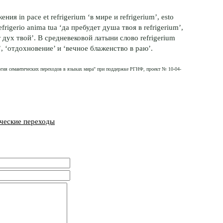
я in pace et refrigerium ‘в мире и refrigerium’, esto
refrigerio anima tua ‘да пребудет душа твоя в refrigerium’,
ог дух твой’. В средневековой латыни слово refrigerium
, ‘отдохновение’ и ‘вечное блаженство в раю’.
огия семантических переходов в языках мира" при поддержке РГНФ, проект № 10-04-
ческие переходы