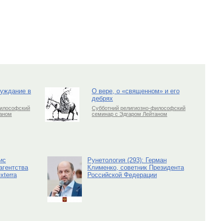
луждание в
О вере, о «священном» и его
дебрях
философский
Субботний религиозно-философский
таном
семинар с Эдгаром Лейтаном
ис
Рунетология (293): Герман
агентства
Клименко, советник Президента
xterra
Российской Федерации