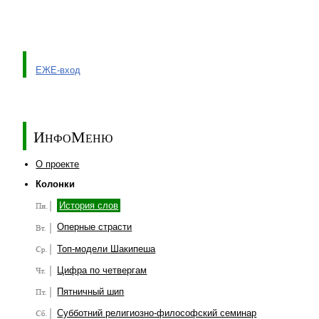
ЕЖЕ-вход
ИнфоМеню
О проекте
Колонки
История слов
Оперные страсти
Топ-модели Шакипеша
Цифра по четвергам
Пятничный шип
Субботний религиозно-философский семинар