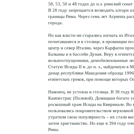
58, 53, 50 и 48 годах до н.э. римский сена
В 28 году запрещается возводить алтари 
границы Рима. Через семь лет Агриппа рас
города.
Но как власти ни старались изгнать из Ита
почитавшиеся и в столице, в провинции по
центр и север Италии, через Карфаген про
Балканы и в бассейн Дуная. Веру в египет
вольноотпущенники, демобилизованные ле
Статую Исиды II в. до н. э., найденную в
денар республики Македония образца 1996 
египетских греков, при помощи которых Ос
Наконец, не устояла и столица. В 38 году
Кампестрис (Полевой). Домициан богато ук
роскошный храм Исиды на Квиринале. Во в
пользовались покровительством верховной в
утратили свою популярность – их стали вы
затем христианство. Но еще в 394 году о
Рима.