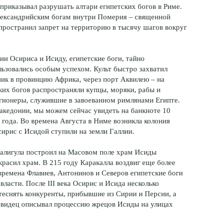
т приказывал разрушать алтари египетских богов в Риме.
александрийским богам внутри Померия – священной
пространил запрет на территорию в тысячу шагов вокруг
лии Осириса и Исиду, египетские боги, тайно
льзовались особым успехом. Культ быстро захватил
ник в провинцию Африка, через порт Аквилею – на
ских богов распространяли купцы, моряки, рабы и
гионеры, служившие в завоеванном римлянами Египте.
 Македонии, мы можем сейчас увидеть на банкноте 10
года. Во времена Августа в Ниме возникла колония
ирис с Исидой ступили на земли Галлии.
 Калигула построил на Масовом поле храм Исиды
расил храм. В 215 году Каракалла воздвиг еще более
ремена Флавиев, Антонинов и Северов египетские боги
ласти. После III века Осирис и Исида несколько
теснять конкуренты, прибывшие из Сирии и Персии, а
чевидец описывал процессию жрецов Исиды на улицах