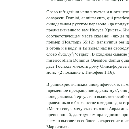
Слово refrigerium используется и в латинско
conspectu Domini, et mittat eum, qui praedest
синодальном русском переводе «да придут
предназначенного вам Иисуса Христа». Инт
соответствующем месте сказано: «яко да п
пример (Псалтырь 65:12): transivimus per ig
в огонь и в воду, и Ты вывел нас на свобод
слово ἀναψυχή ‘отдых’. В сходном смысле уп
misericordiam Dominus Onesifori domui quia 
даст Господь милость дому Онисифора за т
моих’ (2 послание к Тимофею 1:16).
В раннехристианских апокрифических памят
‘временное прекращение адских мук’, оно
понедельника. Тертуллиан выделяет особо r
праведников в блаженстве ожидают дня стр
«Место сие, я хочу сказать лоно Авраамово
преисподней, дает душам праведников про
времен вызовет всеобщее воскресение и и
Маркиона».