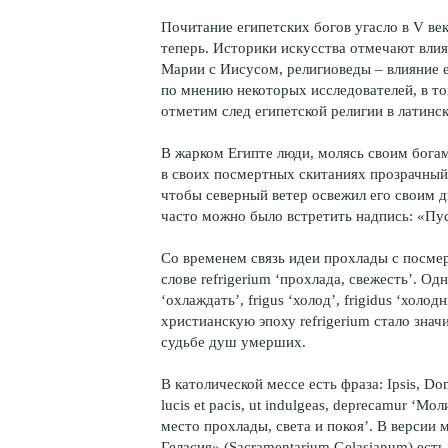
Почитание египетских богов угасло в V ве
теперь. Историки искусства отмечают вли
Марии с Иисусом, религиоведы – влияние 
по мнению некоторых исследователей, в т
отметим след египетской религии в латинск
В жарком Египте люди, молясь своим бога
в своих посмертных скитаниях прозрачный
чтобы северный ветер освежил его своим 
часто можно было встретить надпись: «Пус
Со временем связь идеи прохлады с посме
слове refrigerium ‘прохлада, свежесть’. Од
‘охлаждать’, frigus ‘холод’, frigidus ‘хол
христианскую эпоху refrigerium стало знач
судьбе душ умерших.
В католической мессе есть фраза: Ipsis, Domi
lucis et pacis, ut indulgeas, deprecamur ‘
место прохлады, света и покоя’. В версии
Геласия» (Sacramentarium Gelasianum) есть 