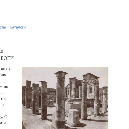
сты
Каталоги
68
 боги
тина в
йно
м по
сь
тока.
ли
у. О
м и