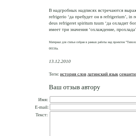
В надгробных надписях встречаются выражени
refrigerio ‘да пребудет он в refrigerium’, in 
deus refrigeret spiritum tuum ‘да охладит б
имеет три значения ‘охлаждение, прохлада’
Материал для статьи собран в рамках работы над проектом "Типол
00156а.
13.12.2010
Теги:
история слов
латинский язык
семанти
Ваш отзыв автору
Имя:
E-mail:
Текст: