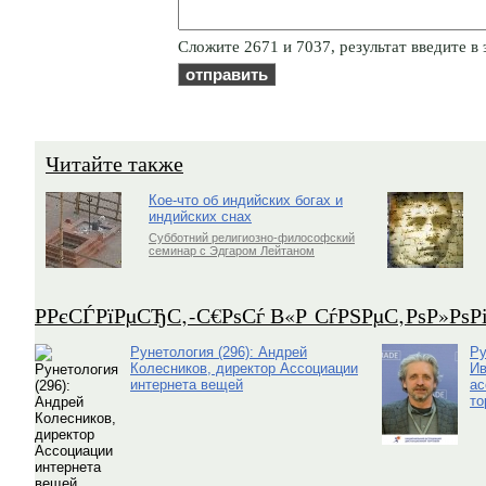
Cлoжитe 2671 и 7037, результат введите в 
Читайте также
Кое-что об индийских богах и
индийских снах
Субботний религиозно-философский
семинар с Эдгаром Лейтаном
Р­РєСЃРїРµСЂС‚-С€РѕСѓ В«Р СѓРЅРµС‚РѕР»Рѕ
Рунетология (296): Андрей
Ру
Колесников, директор Ассоциации
Ив
интернета вещей
ас
то