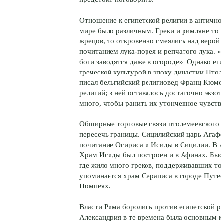
Отношение к египетской религии в античн
мире было различным. Греки и римляне то
жрецов, то откровенно смеялись над верой 
почитанием лука-порея и репчатого лука. «
боги заводятся даже в огороде». Однако ег
греческой культурой в эпоху династии Птол
писал бельгийский религиовед Франц Кюмо
религий; в ней оставалось достаточно экзо
много, чтобы ранить их утонченное чувст
Обширные торговые связи птолемеевского 
пересечь границы. Сицилийский царь Агафо
почитание Осириса и Исиды в Сицилии. В
Храм Исиды был построен и в Афинах. Быс
где жило много греков, поддерживавших то
упоминается храм Сераписа в городе Путео
Помпеях.
Власти Рима боролись против египетской ре
Александрия в те времена была основным 