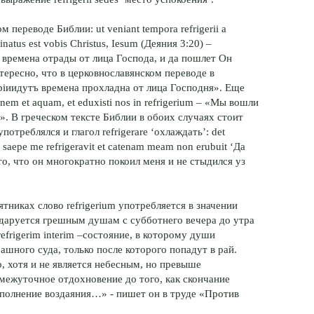
м переводе Библии: ut veniant tempora refrigerii a
inatus est vobis Christus, Iesum (Деяния 3:20) –
 времена отрады от лица Господа, и да пошлет Он
ересно, что в церковнославянском переводе в
рiиидутъ времена прохладна от лица Господня». Еще
nem et aquam, et eduxisti nos in refrigerium – «Мы вошли
у». В греческом тексте Библии в обоих случаях стоит
отреблялся и глагол refrigerare ‘охлаждать’: det
saepe me refrigeravit et catenam meam non erubuit ‘Да
о, что он многократно покоил меня и не стыдился уз
никах слово refrigerium употребляется в значении
 даруется грешным душам с субботнего вечера до утра
efrigerim interim –состояние, в которому души
ашного суда, только после которого попадут в рай.
, хотя и не является небесным, но превыше
межуточное отдохновение до того, как скончание
сполнение воздаяния…» - пишет он в труде «Против