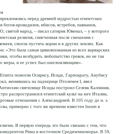
ом
 преклонялись перед древней мудростью египетских
в богов-крокодилов, ибисов, ястребов, павианов,
О, святой народ, – писал сатирик Ювенал, – у которого
ипетская религия, смягченная после смешения с
емеев, смогла пустить корни и в других землях. Как
н: «Это была самая цивилизованная из всех варварских
тики, чтобы возбудить любопытство греков, но не так
во меры, и ее успех был ошеломляющим».
Египта помогли Осирису, Исиде, Гарпократу, Анубису
кл, женившись на падчерице Птолемея I, ввел
 Антиохии святилище Исиды построил Селевк Каллиник.
тро распространился египетский культ на юге Италии,
рговые отношения с Александрией. В 105 году до н. э.
лы, примерно с того же времени известен Iseum в
лигии. В первую очередь это было связано с тем, что
конкурентом Рима в восточном Средиземноморье. В 59,