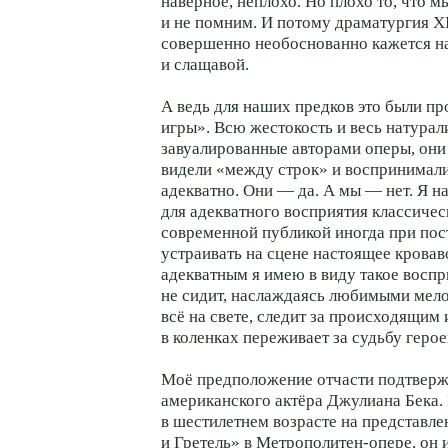
наверное, неплохо. Но плохо то, что м
и не помним. И потому драматургия XI
совершенно необоснованно кажется н
и слащавой.
А ведь для наших предков это были пр
игры». Всю жестокость и весь натурал
завуалированные авторами оперы, они
видели «между строк» и воспринимал
адекватно. Они — да. А мы — нет. Я н
для адекватного восприятия классичес
современной публикой иногда при пос
устраивать на сцене настоящее кровав
адекватным я имею в виду такое воспри
не сидит, наслаждаясь любимыми мело
всё на свете, следит за происходящим
в коленках переживает за судьбу герое
Моё предположение отчасти подтвер
американского актёра Джулиана Бека.
в шестилетнем возрасте на представле
и Гретель» в Метрополитен-опере, он 