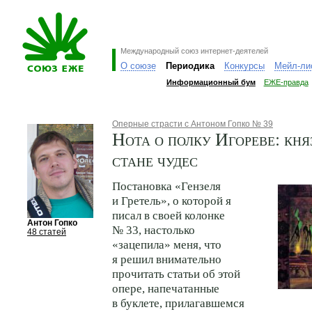
Международный союз интернет-деятелей
О союзе
Периодика
Конкурсы
Мейл-ли
Информационный бум
ЕЖЕ-правда
Оперные страсти с Антоном Гопко № 39
Нота о полку Игореве: кня
стане чудес
Постановка «Гензеля
и Гретель», о которой я
писал в своей колонке
Антон Гопко
№ 33, настолько
48 статей
«зацепила» меня, что
я решил внимательно
прочитать статьи об этой
опере, напечатанные
в буклете, прилагавшемся