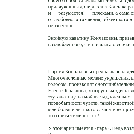
своего героя. Сначала мы довольно до
прислужницы дочери хана Кончака ра
и — разумеется! — плясками, а сама о
от любовного томления, объект которо
неизвестен.
Знойную каватину Кончаковны, призы
возлюбленного, я и предлагаю сейчас
Партия Кончаковны предназначена для
Многочисленные мелкие украшения, 
голосом, производят сногсшибательны
Елена Образцова, которую вы здесь с
эту каватину, на мой взгляд, идеально.
первобытности чувств, такой животно
мне больше ни у кого слышать не при
то написал именно это!
У этой арии имеется «пара». Ведь во