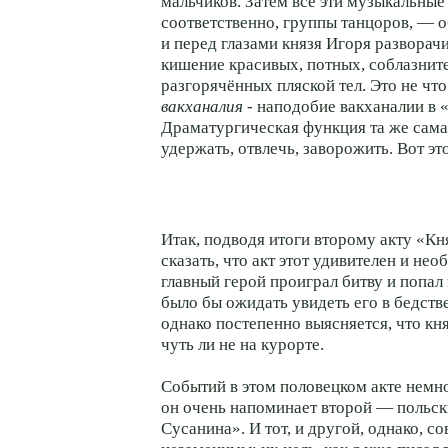
мальчиков. Затем все эти музыкальные
соответственно, группы танцоров, — 
и перед глазами князя Игоря разворач
кишение красивых, потных, соблазнит
разгорячённых пляской тел. Это не что
вакханалия
- наподобие вакханалии в 
Драматургическая функция та же сама
удержать, отвлечь, заворожить. Вот эт
Итак, подводя итоги второму акту «К
сказать, что акт этот удивителен и нео
главный герой проиграл битву и попал
было бы ожидать увидеть его в бедст
однако постепенно выясняется, что кн
чуть ли не на курорте.
Событий в этом половецком акте немн
он очень напоминает второй — польск
Сусанина». И тот, и другой, однако, с