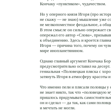
Кончаку «пунктиком», чудачеством.
Но у оперного князя Игоря (про истор
не скажу — не знаю) мышление уже со
не мелкопоместное феодальное, а общ
В этом смысле он сильно опережает сво
опережал его автор «Слова», призыва
к объединению. Здесь и кроется главн
Игоря — причина того, почему он чувс
мире инопланетянином.
Однако главный аргумент Кончака Бо
предусмотрительно оставил на десерт
гениальная «Половецкая пляска с хоро
затянуть Игоря в атмосферу красоты и 
Что именно пели и плясали половцы у с
не знает никто, так что «половецкую 
пришлось придумывать самостоятельн
он и сделал — да так, как сами половц
и мечтать не могли.