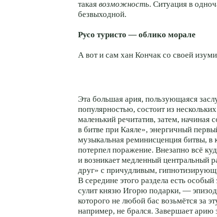
такая
возможность
. Ситуация в одноч
безвыходной.
Русо туристо — облико морале
А вот и сам хан Кончак со своей изум
Эта большая ария, пользующаяся зас
популярностью, состоит из нескольких
маленький речитатив, затем, начиная с
в битве при Каяле», энергичный перв
музыкальная реминисценция битвы, в 
потерпел поражение. Внезапно всё куд
и возникает медленный центральный раз
друг» с причудливым, гипнотизирующ
В середине этого раздела есть особый 
сулит князю Игорю подарки, — эпизо
которого не любой бас возьмётся за э
например, не брался. Завершает арию 