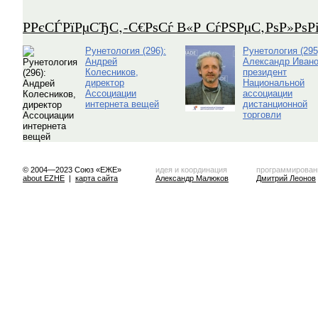
Р­РєСЃРїРµСЂС‚-С€РѕСѓ В«Р СѓРЅРµС‚РѕР»Рѕ
Рунетология (296):
Рунетология (295
Андрей
Александр Ивано
Колесников,
президент
директор
Национальной
Ассоциации
ассоциации
интернета вещей
дистанционной
торговли
© 2004—2023 Союз «ЕЖЕ»
идея и координация
программирован
about EZHE
|
карта сайта
Александр Малюков
Дмитрий Леонов