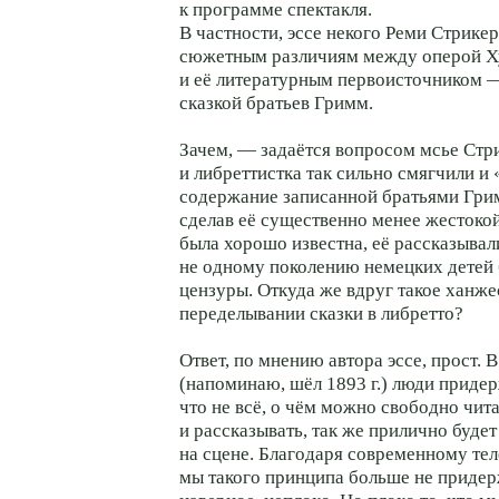
к программе спектакля.
В частности, эссе некого Реми Стрике
сюжетным различиям между оперой 
и её литературным первоисточником
сказкой братьев Гримм.
Зачем, — задаётся вопросом мсье Стр
и либреттистка так сильно смягчили и
содержание записанной братьями Гри
сделав её существенно менее жестокой
была хорошо известна, её рассказывал
не одному поколению немецких детей 
цензуры. Откуда же вдруг такое ханже
переделывании сказки в либретто?
Ответ, по мнению автора эссе, прост. В
(напоминаю, шёл 1893 г.) люди приде
что не всё, о чём можно свободно чита
и рассказывать, так же прилично будет
на сцене. Благодаря современному те
мы такого принципа больше не придер