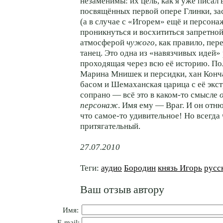
незаменимы: их цель, как я уже писал 
посвящённых первой опере Глинки, за
(а в случае с «Игорем» ещё и персона
проникнуться и восхититься запретной
атмосферой
чужого
, как правило, пе
танец. Это одна из «навязчивых идей»
проходящая через всю её историю. По
Марина Мнишек и персидки, хан Конч
басом и Шемаханская царица с её экс
сопрано — всё это в каком-то смысле
персонаж
. Имя ему — Враг. И он отню
что самое-то удивительное! Но всегда 
притягательный.
27.07.2010
Теги:
аудио
Бородин
князь Игорь
русс
Ваш отзыв автору
Имя:
E-mail: