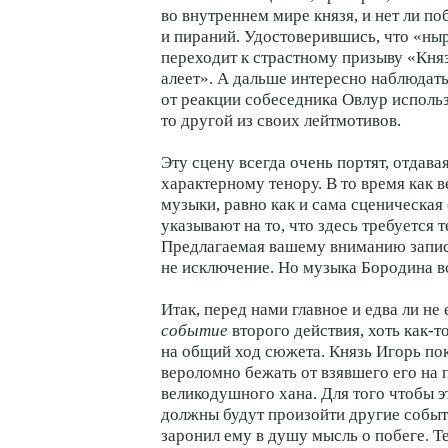
во внутреннем мире князя, и нет ли п
и пираний. Удостоверившись, что «ны
переходит к страстному призыву «Князь
алеет». А дальше интересно наблюдать
от реакции собеседника Овлур использ
то другой из своих лейтмотивов.
Эту сцену всегда очень портят, отдав
характерному тенору. В то время как в
музыки, равно как и сама сценическая
указывают на то, что здесь требуется 
Предлагаемая вашему вниманию запис
не исключение. Но музыка Бородина вс
Итак, перед нами главное и едва ли не
событие
второго действия, хоть как-
на общий ход сюжета. Князь Игорь пок
вероломно бежать от взявшего его на 
великодушного хана. Для того чтобы э
должны будут произойти другие событ
заронил ему в душу мысль о побеге. Те