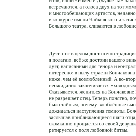
Итак, наши «Ромео и Джульетта» нако
встречаются, а голоса двух на тот мо
и многообещающих артистов, недавн
в конкурсе имени Чайковского и зачис
Большого театра, сливаются в любовно
Дуэт этот в целом достаточно традицио
я полагаю, всё же достоин вашего вни
дуэт, написанный для тенора и контрал
интересно: в пылу страсти Кончаковна
ниже, чем её возлюбленный. А во-втор
неожиданно заканчивается «холодным
Оказывается, жениться на Кончаковне
не разрешает отец. Теперь понятно, п
было тайным, почему влюблённые вы
дожидаться наступления темноты. Боле
заслышав приближающиеся шаги отца
скомканно прощается со своей девушк
ретируется с поля любовной битвы.