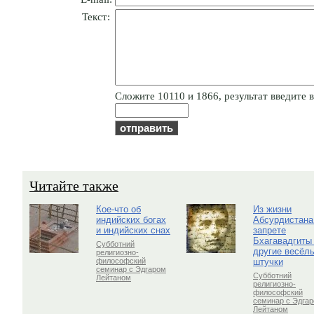
Текст:
Cлoжитe 10110 и 1866, результат введите в
Читайте также
Кое-что об
Из жизни
индийских богах
Абсурдистана
и индийских снах
запрете
Бхагавадгиты
Субботний
другие весёл
религиозно-
штучки
философский
семинар с Эдгаром
Субботний
Лейтаном
религиозно-
философский
семинар с Эдга
Лейтаном