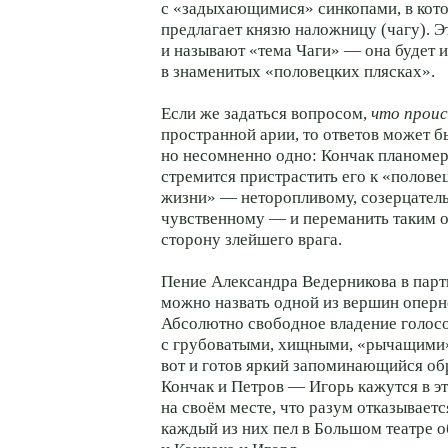
с «задыхающимися» синкопами, в кот
предлагает князю наложницу (чагу). Э
и называют «тема Чаги» — она будет 
в знаменитых «половецких плясках».
Если же задаться вопросом,
что прои
пространной арии, то ответов может б
но несомненно одно: Кончак планоме
стремится пристрастить его к «полове
жизни» — неторопливому, созерцател
чувственному — и переманить таким 
сторону злейшего врага.
Пение Александра Ведерникова в парт
можно назвать одной из вершин оперн
Абсолютно свободное владение голосо
с грубоватыми, хищными, «рычащими
вот и готов яркий запоминающийся об
Кончак и Петров — Игорь кажутся в эт
на своём месте, что разум отказываетс
каждый из них пел в Большом театре 