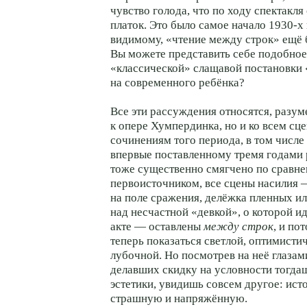
чувство голода, что по ходу спектакля
платок. Это было самое начало
1930-х
видимому, «чтение между строк» ещё 
Вы можете представить себе подобное
«классической» слащавой постановки 
на современного ребёнка?
Все эти рассуждения относятся, разуме
к опере Хумпердинка, но и ко всем сц
сочинениям того периода, в том числе
впервые поставленному тремя годами 
тоже существенно смягчено по сравн
первоисточником, все сцены насилия —
на поле сражения, делёжка пленных ил
над несчастной «девкой», о которой ид
акте — оставлены
между строк
, и по
теперь показаться светлой, оптимисти
лубочной. Но посмотрев на неё глазам
делавших скидку на условности тогда
эстетики, увидишь совсем другое: ис
страшную и напряжённую.