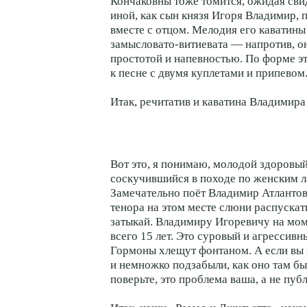
Кончаковны тоже томится, ожидая свид
иной, как сын князя Игоря Владимир, 
вместе с отцом. Мелодия его каватины
замысловато-витиевата — напротив, он
простотой и напевностью. По форме эт
к песне с двумя куплетами и припевом
Итак, речитатив и каватина Владимира
Вот это, я понимаю, молодой здоровый
соскучившийся в походе по женским л
Замечательно поёт Владимир Атлантов!
тенора на этом месте слюни распуска
затыкай. Владимиру Игоревичу на мо
всего 15 лет. Это суровый и агрессивн
Гормоны хлещут фонтаном. А если вы
и немножко подзабыли, как оно там был
поверьте, это проблема ваша, а не пуб