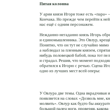
Пятая колонна
У арии князя Игоря тоже есть «пара» 
Кончака. Но прежде чем перейти к ней
нас ещё с одним персонажем.
Нежданно-негаданно князь Игорь обр
и единомышленника. Это Овлур, крещ
Понятно, что он тут не случайно мимо
а наблюдал за пленным князем, спрята
нибудь половецкой бабой, пока тот пе
и страдал. Решив, что момент подход
обратился к Игорю с речью. Сцена Иг
одно из лучших мест всей оперы:
У Овлура две темы. Одна вкрадчивая 
появляется на словах «Дозволь мне, к
молвить». Овлур как будто бы аккурат
большой палец ноги, проверяя, какова