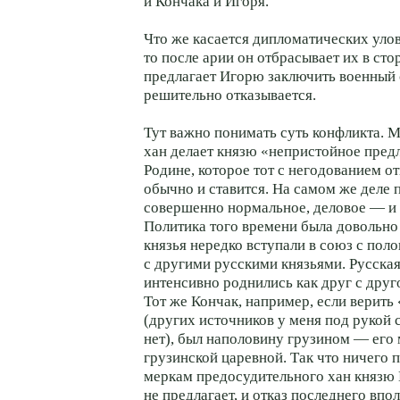
и Кончака и Игоря.
Что же касается дипломатических уло
то после арии он отбрасывает их в сто
предлагает Игорю заключить военный 
решительно отказывается.
Тут важно понимать суть конфликта. 
хан делает князю «непристойное пред
Родине, которое тот с негодованием от
обычно и ставится. На самом же деле
совершенно нормальное, деловое — и 
Политика того времени была довольно
князья нередко вступали в союз с пол
с другими русскими князьями. Русская
интенсивно роднились как друг с друго
Тот же Кончак, например, если верит
(других источников у меня под рукой 
нет), был наполовину грузином — его 
грузинской царевной. Так что ничего 
меркам предосудительного хан князю
не предлагает, и отказ последнего впо