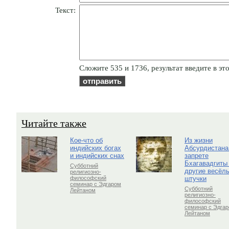
Текст:
Cлoжитe 535 и 1736, результат введите в эт
Читайте также
Кое-что об
Из жизни
индийских богах
Абсурдистана
и индийских снах
запрете
Бхагавадгиты
Субботний
другие весёл
религиозно-
штучки
философский
семинар с Эдгаром
Субботний
Лейтаном
религиозно-
философский
семинар с Эдга
Лейтаном