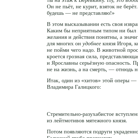
Он не пьёт, не курит, взяток не берёт
будешь — не представляю!»
В этом высказывании есть своя извра
Каким бы неприятным типом ни был 
желания и действия понятны, а значи
для многих он
удобнее
князя Игоря, к
не пойми чего надо. В животной про
кроется грозная сила, представляюща
и Ярославны серьёзную опасность. П
не на жизнь, а на смерть, — отнюдь н
Итак, один из «хитов» этой оперы — 
Владимира Галицкого:
Стремительно-разухабистое
вступлен
из лейтмотивов мятежного князя.
Потом появляются подруги украденн
Галицкий грубо прогоняет: