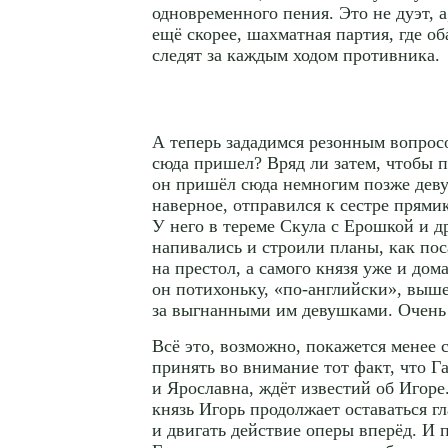
одновременного пения. Это не дуэт, а,
ещё скорее, шахматная партия, где о
следят за каждым ходом противника.
А теперь зададимся резонным вопрос
сюда пришел? Вряд ли затем, чтобы п
он пришёл сюда немногим позже деву
наверное, отправился к сестре прями
У него в тереме Скула с Ерошкой и д
напивались и строили планы, как пос
на престол, а самого князя уже и до
он потихоньку,
«по-английски»
, выш
за выгнанными им девушками. Очень
Всё это, возможно, покажется менее 
принять во внимание тот факт, что Г
и Ярославна, ждёт известий об Игор
князь Игорь продолжает оставаться г
и двигать действие оперы вперёд. И п