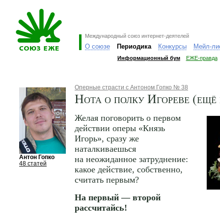
Международный союз интернет-деятелей
О союзе
Периодика
Конкурсы
Мейл-ли
Информационный бум
ЕЖЕ-правда
Оперные страсти с Антоном Гопко № 38
Нота о полку Игореве (ещё
Желая поговорить о первом
действии оперы «Князь
Игорь», сразу же
наталкиваешься
Антон Гопко
на неожиданное затруднение:
48 статей
какое действие, собственно,
считать первым?
На первый — второй
рассчитайсь!