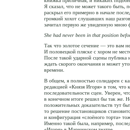
книжка приличная, и никаких подобн
Я сказал, что не может такого быть, 
раскрыл его примерно в начале после
громкий хохот слушавших наш разг
зачитал первую же увиденную мною 
She had never been in that position befo
Так что золотое сечение — это вам не
И половецкой пляске с хором не мест
После такой ударной сцены публика 
ждать скорого окончания и может ут
времени.
В общем, я полностью солидарен с к
редакцией «Князя Игоря» в том, что к
последовательности сцен. Уверен, чт
в конечном итоге решил бы так же. Н
положительных доказательств тут быт
то решение постановщиков становитс
и конфигурация «слоёного торта» тож
Именно такой была, например, после
«Игоря» в Мариинском театре.