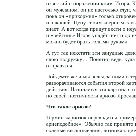
известий о поражении князя Игоря. 
он мужланом, он не настолько глуп, ч
пока он «прикормил» только откров
и алкашей. Цену своим «верным слуг
знает. А вот когда придут вести о неу
и «рейтинг» Игоря упадёт почти до н
можно будет брать голыми руками.
А тут так некстати эти занудные де
свою подружку… Понятно ведь, куда
отправятся.
Пойдёмте же и мы вслед за ними в те
разворачиваются события второй кар
действия. Начинается эта картина с 
по своей поэтичности ариозо Яросла
Что такое ариозо?
Термин «ариозо» переводится пример
ариеподобное». Обычно так принято 
сольные высказывания, возникающие