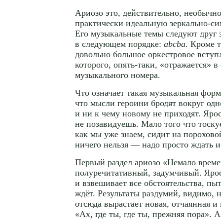
Ариозо это, действительно, необычно
практически идеальную
зеркально-с
Его музыкальные темы следуют друг 
в следующем порядке:
abcba
. Кроме т
довольно большое оркестровое вступ
которого,
опять-таки
, «отражается» в
музыкального номера.
Что означает такая музыкальная фор
что мысли героини бродят вокруг одн
и ни к чему новому не приходят. Яро
не позавидуешь. Мало того что тоскуе
как мы уже знаем, сидит на порохово
ничего нельзя — надо просто ждать и
Первый раздел ариозо «Немало време
полуречитативный, задумчивый. Яро
и взвешивает все обстоятельства, пыт
ждёт. Результаты раздумий, видимо,
отсюда вырастает новая, отчаянная и
«Ах, где ты, где ты, прежняя пора». 