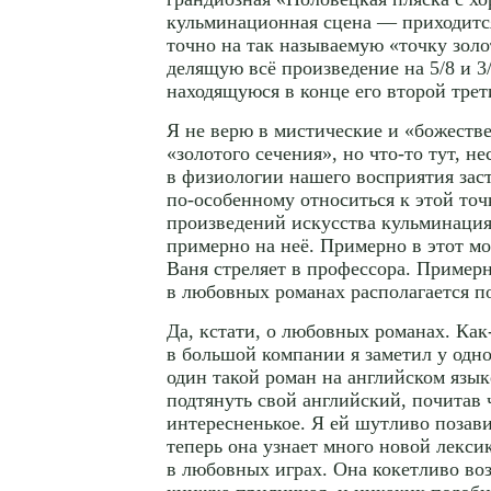
кульминационная сцена — приходится
точно на так называемую «точку золо
делящую всё произведение на 5/8 и 3/
находящуюся в конце его второй трет
Я не верю в мистические и «божеств
«золотого сечения», но
что-то
тут, не
в физиологии нашего восприятия зас
по-особенному
относиться к этой точ
произведений искусства кульминация
примерно на неё. Примерно в этот мо
Ваня стреляет в профессора. Примерн
в любовных романах располагается по
Да, кстати, о любовных романах.
Как
в большой компании я заметил у одн
один такой роман на английском язы
подтянуть свой английский, почитав
интересненькое. Я ей шутливо позави
теперь она узнает много новой лекси
в любовных играх. Она кокетливо возр