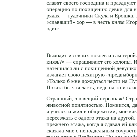
славят своего господина и праздную
операцию по похищению девки для н
рядах — гудочники Скула и Ерошка. 
«славящий» хор — в честь князя Иго
один:
Выходит из своих покоев и сам герой
князь?» — спрашивают его холопы. 
натешился ли с похищенной девушкой
излагает свою нехитрую «предвыбор
«Только б мне дождаться чести на П
Пожил бы я всласть, ведь на то и влас
Страшный, зловещий персонаж! Стр
животной понятностью. Помнится, да
я учился и жил в общежитии, мне
как
переезжать с одного этажа на другой
прежнего этажа, когда я сдавал ей кл
сказала мне с неподдельным сочувст
ты на этаж к Верёвкину. Ну, это воо