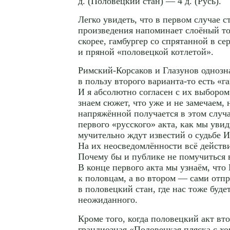
д. (Половецкий стан) — 4 д. (Русь).
Легко увидеть, что в первом случае с
произведения напоминает слоёный тор
скорее, гамбургер со спрятанной в се
и пряной «половецкой котлетой».
Римский-Корсаков
и Глазунов однозн
в пользу второго
варианта-то
есть «га
И я абсолютно согласен с их выборо
знаем сюжет, что уже и не замечаем, 
напряжённой получается в этом случ
первого «русского» акта, как мы увид
мучительно ждут известий о судьбе И
На их неосведомлённости всё действи
Почему бы и публике не помучиться 
В конце первого акта мы узнаём, что
к половцам, а во втором — сами отпр
в половецкий стан, где нас тоже буде
неожиданного.
Кроме того, когда половецкий акт вто
грандиозная «Половецкая пляска с х