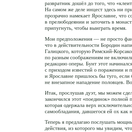
развратник дошёл до того, что «клеит
На самом же деле инцест здесь ни при
прозрачно намекает Ярославне, что с
в прелюбодеянии и заточить в монас
припугнуть, чтобы выиграть время.
Мои предположения — не просто фант
что в действительности Бородин напи
Галицкого, которую
Римский-Корсако
по разным соображениям не включил
редакцию оперы. Бунт этот начинался
с приходом известий о поражении и 
и Ярославне пришлось бы туго, если
не внезапное нападение половцев. Во
Итак, прослушав дуэт, мы можем сдел
закончился этот «поединок» полной 
которая одержала верх исключительно
самообладания, давшегося ей ох как н
Теперь я предлагаю послушать мощн
действия, из которого мы увидим, что