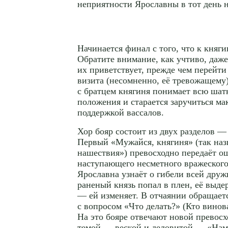
неприятности Ярославны в тот день н
Начинается финал с того, что к княги
Обратите внимание, как учтиво, даж
их приветствует, прежде чем перейти
визита (несомненно, её тревожащему)
с братцем княгиня понимает всю шатк
положения и старается заручиться м
поддержкой вассалов.
Хор бояр состоит из двух разделов —
Первый «Мужайся, княгиня» (так наз
нашествия») превосходно передаёт 
наступающего несметного вражеского
Ярославна узнаёт о гибели всей друж
раненый князь попал в плен, её выд
— ей изменяет. В отчаянии обращаетс
с вопросом «Что делать?» (Кто винов
На это бояре отвечают новой превос
темой — веской и деловитой — «Нам,