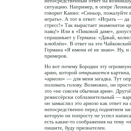
непосредственный ответ на возникш
ситуацию. Например, в опере Леонк
говорит Канио: «Синьор, пожалуйте в
играть». А тот в ответ: «Играть — да 
стресс!» Так вырастает знаменитое а
паяц!» Или в «Пиковой даме», допус
спрашивает у Германа: «Давай, колись
влюблён». В ответ на это Чайковски
Германа «Я имени её не знаю». Ну, и
примеров.
Но вот почему Бородин эту огромну
арию, которой
открывается
картина,
«ариозо» — для меня загадка. Тут оп
поломать голову. Возможно, он просто
это «не совсем обычная ария». Друго
режиссёрски соблазнительный — вари
он замыслил это ариозо как ответ на
непосредственно перед поднятием зан
которую он попросту не успел напис
есть
какие-то
соображения на тему «
пишите, буду признателен.