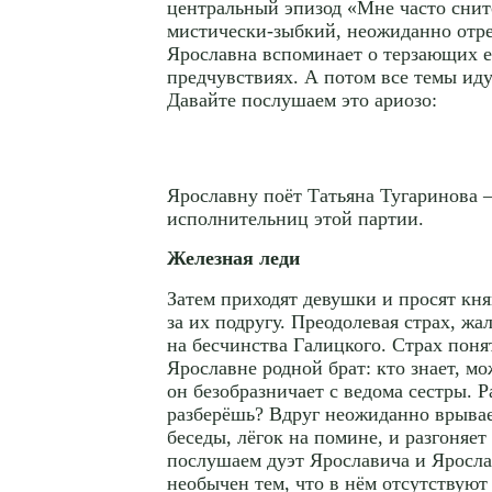
центральный эпизод «Мне часто снит
мистически-зыбкий
, неожиданно от
Ярославна вспоминает о терзающих 
предчувствиях. А потом все темы иду
Давайте послушаем это ариозо:
Ярославну поёт Татьяна Тугаринова 
исполнительниц этой партии.
Железная леди
Затем приходят девушки и просят кн
за их подругу. Преодолевая страх, жа
на бесчинства Галицкого. Страх пон
Ярославне родной брат: кто знает, мо
он безобразничает с ведома сестры. Ра
разберёшь? Вдруг неожиданно врывае
беседы, лёгок на помине, и разгоняет
послушаем дуэт Ярославича и Яросла
необычен тем, что в нём отсутствую