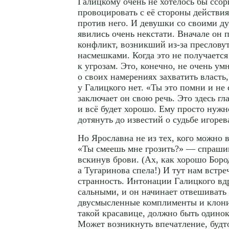
Галицкому очень не хотелось бы ссор
провоцировать с её стороны действи
против него. И девушки со своими д
явились очень некстати. Вначале он 
конфликт, возникший
из-за
пресловут
насмешками. Когда это не получаетс
к угрозам. Это, конечно, не очень у
о своих намерениях захватить власть,
у Галицкого нет. «Ты это помни и не
заключает он свою речь. Это здесь г
и всё будет хорошо. Ему просто нужн
дотянуть до известий о судьбе игорев
Но Ярославна не из тех, кого можно 
«Ты смеешь мне грозить?» — спрашив
вскинув брови. (Ах, как хорошо Боро
а Тугаринова спела!) И тут нам встре
странность. Интонации Галицкого вд
сальными, и он начинает отвешивать 
двусмысленные комплименты и клонит
такой красавице, должно быть одинок
Может возникнуть впечатление, будт