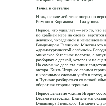
Тёлка в светёлке
Итак, первое действие оперы по верс
Римского-Корсакова
— Глазунова.
Первое, что удивляет — это то, что в
по крайней мере на словах, вертится
девушки, украденной и изнасилованн
Владимиром Галицким. Многим это к
«драматургической слабиной» Бороди
эпическое батальное полотно, а запу
разборках с девкой, которая и на
сцен
На самом же деле эта линия свидетел
автора. Князь Игорь со своими геро
и красивыми словами ушёл в поход, а
в Путивле разбираться со всякой «бы
оборотная сторона героизма.
Первое действие «Князя Игоря» состо
Весьма невесёлых. Вначале мы оказы
Владимира Галицкого. На сцене слуги