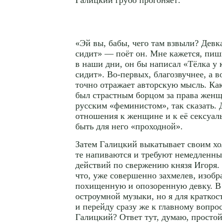
«Эй вы, бабы, чего там взвыли? Девка
сидит» — поёт он. Мне кажется, пиш
в наши дни, он бы написал «Тёлка у к
сидит».
Во-первых
, благозвучнее, а
в
точно отражает авторскую мысль. Как
был страстным борцом за права жен
русским «феминистом», так сказать. 
отношения к женщине и к её сексуаль
быть для него «проходной».
Затем Галицкий выкатывает своим хо
те напиваются и требуют немедленн
действий по свержению князя Игоря.
что, уже совершенно захмелев, изоб
похищенную и опозоренную девку. В 
остроумной музыки, но я для кратко
и перейду сразу же к главному вопрос
Галицкий? Ответ тут, думаю, просто