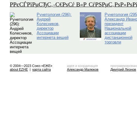
Р­РєСЃРїРµСЂС‚-С€РѕСѓ В«Р СѓРЅРµС‚РѕР»Рѕ
Рунетология (296):
Рунетология (295
Андрей
Александр Ивано
Колесников,
президент
директор
Национальной
Ассоциации
ассоциации
интернета вещей
дистанционной
торговли
© 2004—2023 Союз «ЕЖЕ»
идея и координация
программирован
about EZHE
|
карта сайта
Александр Малюков
Дмитрий Леонов