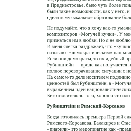
в Приднестровье, было чуть более поня
были такие возможности, как у него, и
сделать музыкальное образование бол
Не подумайте, что я хочу
как-то
умали
композиторов «Могучей кучки». У мен
признаться им в любви. Но я не люблю
И меня слегка раздражает, что «кучки
называют «демократическим» направле
Если они демократы, то их идейный п
Рубинштейн — вроде как получается н
полное переворачивание ситуации с ног
На
самом-то
деле носителем подлинно
ценностей был Рубинштейн, а «Могуча
выражением идей националистических
Безотносительно того, хорошо это или
Рубинштейн и
Римский-Корсаков
Когда готовилась премьера Первой с
Римского-Корсакова
, Балакирев и Ста
«пиарили» это мероприятие как «прем