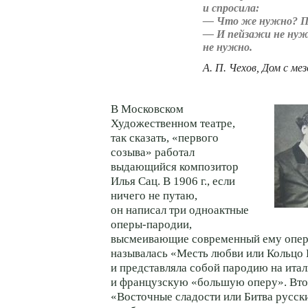
и спросила:
— Что же нужно? П
— И пейзажи не нуж
не нужно.
А. П. Чехов, Дом с ме
В Московском
Художественном театре,
так сказать, «первого
созыва» работал
выдающийся композитор
Илья Сац. В 1906 г., если
ничего не путаю,
он написал три одноактные
оперы-пародии
,
высмеивающие современный ему опер
называлась «Месть любви или Кольцо
и представляла собой пародию на ита
и французскую «большую оперу». Вто
«Восточные сладости или Битва русск