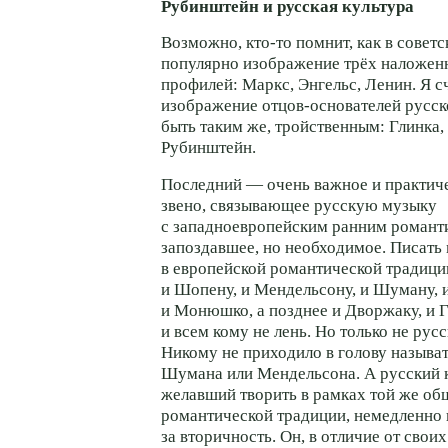
Рубинштейн и русская культура
Возможно,
кто-то
помнит, как в совет
популярно изображение трёх наложенн
профилей: Маркс, Энгельс, Ленин. Я с
изображение
отцов-основателей
русск
быть таким же, тройственным: Глинка
Рубинштейн.
Последний — очень важное и практич
звено, связывающее русскую музыку
с западноевропейским ранним романт
запоздавшее, но необходимое. Писать
в европейской романтической традиц
и Шопену, и Мендельсону, и Шуману, и
и Монюшко, а позднее и Дворжаку, и Г
и всем кому не лень. Но только не ру
Никому не приходило в голову называ
Шумана или Мендельсона. А русский 
желавший творить в рамках той же о
романтической традиции, немедленно 
за вторичность. Он, в отличие от своих