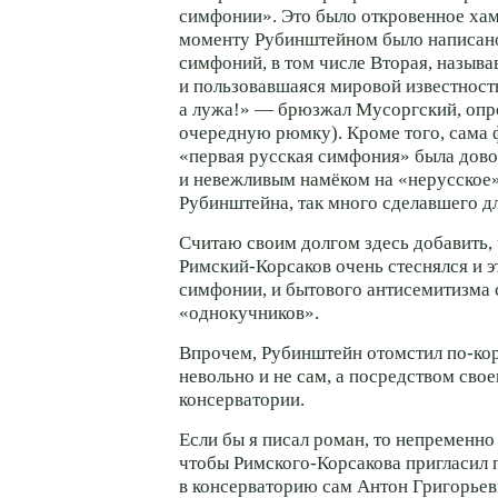
симфонии». Это было откровенное хам
моменту Рубинштейном было написано
симфоний, в том числе Вторая, назыв
и пользовавшаяся мировой известность
а лужа!» — брюзжал Мусоргский, оп
очередную рюмку). Кроме того, сама
«первая русская симфония» была дов
и невежливым намёком на «нерусское
Рубинштейна, так много сделавшего дл
Считаю своим долгом здесь добавить,
Римский-Корсаков
очень стеснялся и э
симфонии, и бытового антисемитизма 
«однокучников».
Впрочем, Рубинштейн отомстил
по-ко
невольно и не сам, а посредством сво
консерватории.
Если бы я писал роман, то непременно 
чтобы
Римского-Корсакова
пригласил 
в консерваторию сам Антон Григорьев