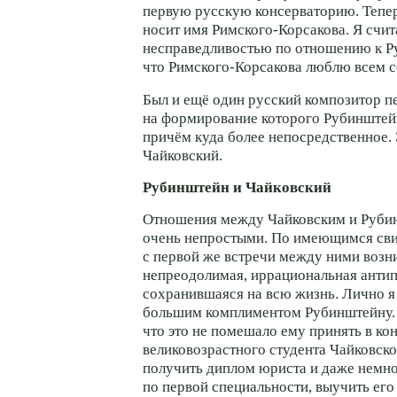
первую русскую консерваторию. Тепер
носит имя
Римского-Корсакова
. Я счи
несправедливостью по отношению к Р
что
Римского-Корсакова
люблю всем с
Был и ещё один русский композитор п
на формирование которого Рубинштейн
причём куда более непосредственное. 
Чайковский.
Рубинштейн и Чайковский
Отношения между Чайковским и Руби
очень непростыми. По имеющимся сви
с первой же встречи между ними возн
непреодолимая, иррациональная антип
сохранившаяся на всю жизнь. Лично я
большим комплиментом Рубинштейну.
что это не помешало ему принять в к
великовозрастного студента Чайковск
получить диплом юриста и даже немн
по первой специальности, выучить его