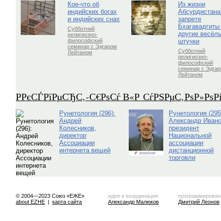
Кое-что об
Из жизни
индийских богах
Абсурдистана
и индийских снах
запрете
Бхагавадгиты
Субботний
другие весёл
религиозно-
штучки
философский
семинар с Эдгаром
Субботний
Лейтаном
религиозно-
философский
семинар с Эдга
Лейтаном
Р­РєСЃРїРµСЂС‚-С€РѕСѓ В«Р СѓРЅРµС‚РѕР»Рѕ
Рунетология (296):
Рунетология (295
Андрей
Александр Ивано
Колесников,
президент
директор
Национальной
Ассоциации
ассоциации
интернета вещей
дистанционной
торговли
© 2004—2023 Союз «ЕЖЕ»
идея и координация
программирован
about EZHE
|
карта сайта
Александр Малюков
Дмитрий Леонов