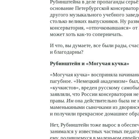
Рубинштейна в деле пропаганды серьё
основание Петербургской консерватор
другого музыкального учебного завед
столько великих выпускников. Ну разв
консерватория, «отпочковавшаяся» от
может хоть
как-то
соперничать.
И что, вы думаете, все были рады, сча
и благодарны?
Рубинштейн и «Могучая кучка»
«Могучая кучка» восприняла начинан
пагубное. «Немецкий академизм» был
«кучкистов», вреден русскому самобы
заявляли, что России консерватория не
правы.
Им
она действительно была не 
маменькиными сыночками из дворянс
и получили прекрасное домашнее обра
Нет, Рубинштейн тоже вырос в обеспе
занимался у известных частных педаго
ему, родившемуся в маленьком еврейс