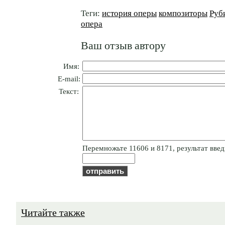
Теги:
история оперы
композиторы
Руб
опера
Ваш отзыв автору
Имя:
E-mail:
Текст:
Пepeмнoжьтe 11606 и 8171, результат введи
Читайте также