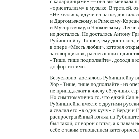
с кабардинцами» — она высмеивала п
«ориентализм» в музыке. В третьей, о
«Не хвались, идучи на рать», досталос
и Даргомыжскому, и
Римскому-Корсак
и Мусоргскому, и Чайковскому. Легче 
не досталось. Не досталось Антону Г
Рубинштейну. Точнее, ему досталось, и
в опере «Месть любви», которая откр
заговорщиков», распевающих единств
«Тише, тише подползайте», доходя в к
до фортиссимо.
Безусловно, досталось Рубинштейну в
Хор «Тише, тише подползайте» из оп
не принадлежит к числу её лучших стр
Но симптоматично то, что едкий Сац н
Рубинштейна вместе с другими русск
а свалил его «в одну кучу» с Верди и 
распространённый взгляд на Рубинштей
был такой, от ворон отстал, а к павам 
себе с таким отношением категорическ