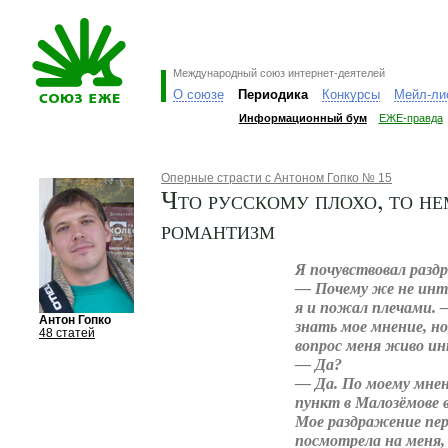
Международный союз интернет-деятелей
О союзе
Периодика
Конкурсы
Мейл-ли
Информационный бум
ЕЖЕ-правда
Оперные страсти с Антоном Гопко № 15
Что русскому плохо, то н
романтизм
Я почувствовал разд
— Почему же не инт
я и пожал плечами. 
Антон Гопко
знать мое мнение, но
48 статей
вопрос меня живо ин
— Да?
— Да. По моему мне
пункт в Малозёмове в
Мое раздражение пере
посмотрела на меня,