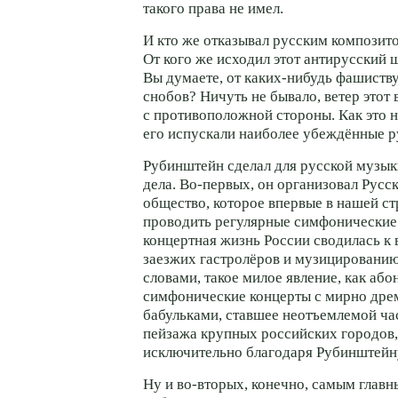
такого права не имел.
И кто же отказывал русским композито
От кого же исходил этот антирусский
Вы думаете, от
каких-нибудь
фашиству
снобов? Ничуть не бывало, ветер этот 
с противоположной стороны. Как это н
его испускали наиболее убеждённые р
Рубинштейн сделал для русской музык
дела.
Во-первых
, он организовал Русс
общество, которое впервые в нашей ст
проводить регулярные симфонические 
концертная жизнь России сводилась к
заезжих гастролёров и музицированию
словами, такое милое явление, как аб
симфонические концерты с мирно дре
бабульками, ставшее неотъемлемой ча
пейзажа крупных российских городов,
исключительно благодаря Рубинштейн
Ну и
во-вторых
, конечно, самым глав