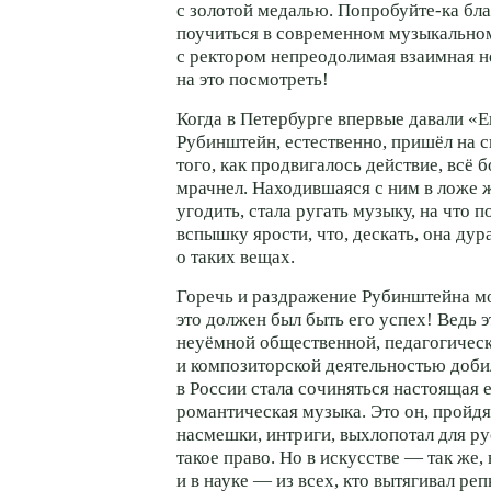
с золотой медалью.
Попробуйте-ка
бла
поучиться в современном музыкальном 
с ректором непреодолимая взаимная н
на это посмотреть!
Когда в Петербурге впервые давали «Е
Рубинштейн, естественно, пришёл на с
того, как продвигалось действие, всё 
мрачнел. Находившаяся с ним в ложе 
угодить, стала ругать музыку, на что п
вспышку ярости, что, дескать, она дура
о таких вещах.
Горечь и раздражение Рубинштейна м
это должен был быть его успех! Ведь э
неуёмной общественной, педагогическ
и композиторской деятельностью добил
в России стала сочиняться настоящая 
романтическая музыка. Это он, пройдя
насмешки, интриги, выхлопотал для р
такое право. Но в искусстве — так же,
и в науке — из всех, кто вытягивал реп