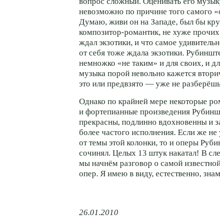
вопрос сложный. Оценивать его музык
невозможно по причине того самого «
Думаю, живи он на Западе, был бы кр
композитор-романтик
, не хуже прочих
ждал экзотики, и что самое удивительн
от себя тоже ждала экзотики. Рубиншт
немножко «не таким» и для своих, и дл
музыка порой невольно кажется втори
это или предвзято — уже не разберёшь
Однако по крайней мере некоторые р
и фортепианные произведения Рубин
прекрасны, подлинно вдохновенны и 
более частого исполнения. Если же не
от темы этой колонки, то и оперы Руб
сочинял. Целых 13 штук накатал! В с
мы начнём разговор о самой известной
опер. Я имею в виду, естественно, зн
26.01.2010