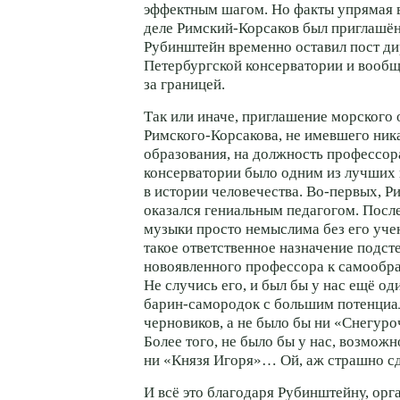
эффектным шагом. Но факты упрямая в
деле
Римский-Корсаков
был приглашён 
Рубинштейн временно оставил пост ди
Петербургской консерватории и вообщ
за границей.
Так или иначе, приглашение морского
Римского-Корсакова
, не имевшего ник
образования, на должность профессор
консерватории было одним из лучших
в истории человечества.
Во-первых
,
Р
оказался гениальным педагогом. Пос
музыки просто немыслима без его уче
такое ответственное назначение подст
новоявленного профессора к самообр
Не случись его, и был бы у нас ещё о
барин-самородок
с большим потенциа
черновиков, а не было бы ни «Снегуро
Более того, не было бы у нас, возмож
ни «Князя Игоря»… Ой, аж страшно сд
И всё это благодаря Рубинштейну, ор