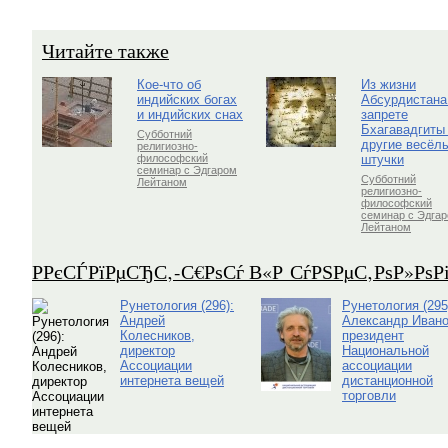
Читайте также
Кое-что об
Из жизни
индийских богах
Абсурдистана
и индийских снах
запрете
Бхагавадгиты
Субботний
другие весёл
религиозно-
штучки
философский
семинар с Эдгаром
Субботний
Лейтаном
религиозно-
философский
семинар с Эдга
Лейтаном
Р­РєСЃРїРµСЂС‚-С€РѕСѓ В«Р СѓРЅРµС‚РѕР»Рѕ
Рунетология (296):
Рунетология (295
Андрей
Александр Ивано
Колесников,
президент
директор
Национальной
Ассоциации
ассоциации
интернета вещей
дистанционной
торговли