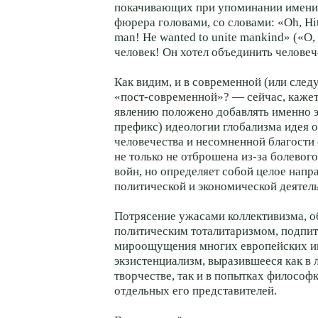
покачивающих при упоминании имени
фюрера головами, со словами: «Oh, Hitl
man! He wanted to unite mankind» («O,
человек! Он хотел объединить человеч
Как видим, и в современной (или след
«пост-современной»? — сейчас, кажет
явлению положено добавлять именно э
префикс) идеологии глобализма идея 
человечества и несомненной благости
не только не отброшена из-за болево
войн, но определяет собой целое напр
политической и экономической деятел
Потрясение ужасами коллективизма, 
политическим тоталитаризмом, подпит
мироощущения многих европейских и
экзистенциализм, выразившееся как в
творчестве, так и в попытках философ
отдельных его представителей.