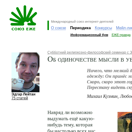
Международный союз интернет-деятелей
О союзе
Периодика
Конкурсы
Мейл-ли
Информационный бум
ЕЖЕ-правда
Субботний религиозно-философский семинар с 
Об одиночестве мысли в у
Ничего, что мелкий 
одежду: Он принёс м
Скоро, скоро этот го
Перестану видеть ск
Эдгар Лейтан
Михаил Кузмин, Любо
75 статей
Навряд ли возможно
выдумать ещё какую-
нибудь тему, которая
бы настолько всех нас,