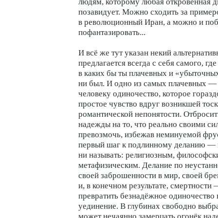
людям, которому любая откровенная д
позавидует. Можно сходить за приме
в революционный Иран, а можно и по
пофантазировать...
И всё же тут указан некий альтернатив
предлагается всегда с себя самого, где
в каких бы ты плачевных и «убыточны
ни был. И одно из самых плачевных —
человеку одиночество, которое горазд
простое чувство вдруг возникшей тоск
романтической непонятости. Отбросит
надежды на то, что реально своими си
превозмочь, избежав неминуемой фрус
первый шаг к подлинному деланию — 
ни называть: религиозным, философск
метафизическим. Делание по неустан
своей заброшенности в мир, своей бр
и, в конечном результате, смертности 
превратить безнадёжное одиночество
уединение. В глубинах свободно выбр
может нечаянно замерцать огонёк над