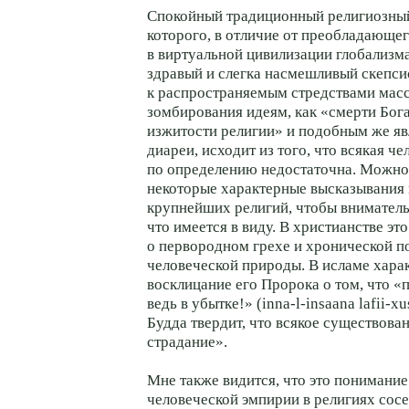
Спокойный традиционный религиозный
которого, в отличие от преобладающе
в виртуальной цивилизации глобализма
здравый и слегка насмешливый скепс
к распространяемым стредствами мас
зомбирования идеям, как «смерти Бог
изжитости религии» и подобным же я
диареи, исходит из того, что всякая ч
по определению недостаточна. Можно
некоторые характерные высказывания 
крупнейших религий, чтобы вниматель
что имеется в виду. В христианстве это
о первородном грехе и хронической 
человеческой природы. В исламе хара
восклицание его Пророка о том, что «
ведь в убытке!» (inna-l-insaana lafii-xu
Будда твердит, что всякое существован
страдание».
Мне также видится, что это понимани
человеческой эмпирии в религиях сосе