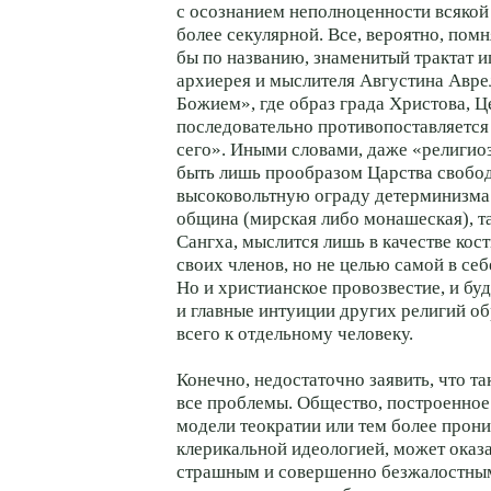
с осознанием неполноценности всякой 
более секулярной. Все, вероятно, помн
бы по названию, знаменитый трактат 
архиерея и мыслителя Августина Авре
Божием», где образ града Христова, Ц
последовательно противопоставляется
сего». Иными словами, даже «религи
быть лишь прообразом Царства своб
высоковольтную ограду детерминизма.
община (мирская либо монашеская), т
Сангха, мыслится лишь в качестве кос
своих членов, но не целью самой в себе
Но и христианское провозвестие, и бу
и главные интуиции других религий 
всего к отдельному человеку.
Конечно, недостаточно заявить, что т
все проблемы. Общество, построенное
модели теократии или тем более прон
клерикальной идеологией, может оказа
страшным и совершенно безжалостны