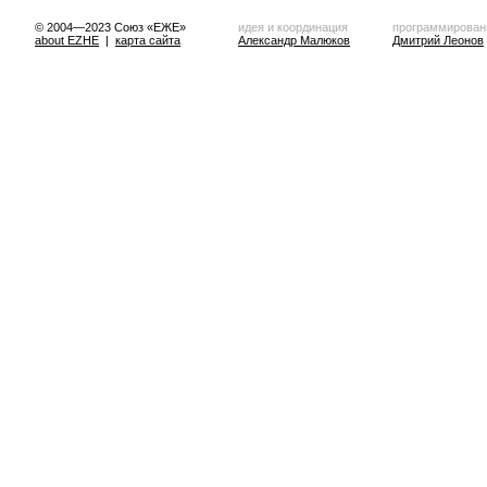
© 2004—2023 Союз «ЕЖЕ»
идея и координация
программирован
about EZHE
|
карта сайта
Александр Малюков
Дмитрий Леонов