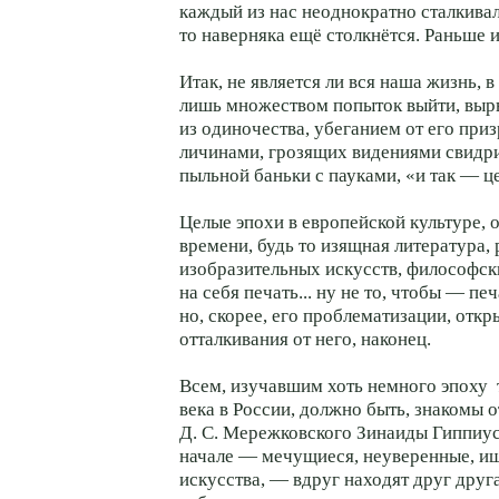
каждый из нас неоднократно сталкивалс
то наверняка ещё столкнётся. Раньше 
Итак, не является ли вся наша жизнь, в
лишь множеством попыток выйти, выр
из одиночества, убеганием от его при
личинами, грозящих видениями свидр
пыльной баньки с пауками, «и так — 
Целые эпохи в европейской культуре,
времени, будь то изящная литература,
изобразительных искусств, философск
на себя печать... ну не то, чтобы — п
но, скорее, его проблематизации, откр
отталкивания от него, наконец.
Всем, изучавшим хоть немного эпоху т
века в России, должно быть, знакомы 
Д. С. Мережковского Зинаиды Гиппиус 
начале — мечущиеся, неуверенные, 
искусства, — вдруг находят друг дру