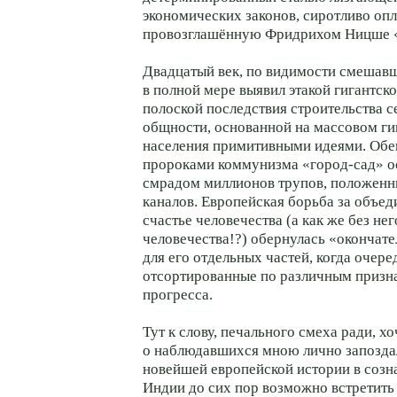
экономических законов, сиротливо о
провозглашённую Фридрихом Ницше «
Двадцатый век, по видимости смешавш
в полной мере выявил этакой гигантск
полоской последствия строительства 
общности, основанной на массовом г
населения примитивными идеями. Об
пророками коммунизма «город-сад» о
смрадом миллионов трупов, положенны
каналов. Европейская борьба за объед
счастье человечества (a как же без нег
человечества!?) обернулась «оконча
для его отдельных частей, когда очер
отсортированные по различным призна
прогресса.
Тут к слову, печального смеха ради, х
о наблюдавшихся мною лично запозда
новейшей европейской истории в созна
Индии до сих пор возможно встретить