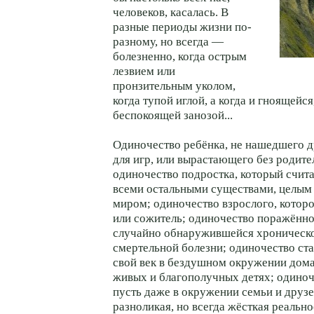
человеков, касалась. В
разные периоды жизни по-
разному, но всегда —
болезненно, когда острым
лезвием или
пронзительным уколом,
когда тупой иглой, а когда и гноящейся
беспокоящей занозой...
Одиночество ребёнка, не нашедшего д
для игр, или вырастающего без родите
одиночество подростка, который счит
всеми остальными существами, целым
миром; одиночество взрослого, котор
или сожитель; одиночество поражённ
случайно обнаружившейся хроническо
смертельной болезни; одиночество с
свой век в бездушном окружении дом
живых и благополучных детях; одино
пусть даже в окружении семьи и друзей
разноликая, но всегда жёсткая реально