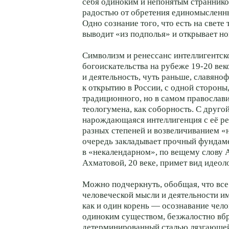
себя одиноким и непонятым страннико
радостью от обретения единомысленн
Одно сознание того, что есть на свете т
выводит «из подполья» и открывает н
Символизм и ренессанс интеллигентск
богоискательства на рубеже 19-20 веко
и деятельность, чуть раньше, славяно
к открытию в России, с одной стороны,
традиционного, но в самом православ
теологумена, как соборность. С друго
нарождающаяся интеллигенция с её 
разных степеней и возвеличиваниeм «
очередь закладывает прочный фундаме
в «некалендарном», по вещему слову
Ахматовой, 20 веке, примет вид идеол
Можно подчеркнуть, обобщая, что все
человеческой мысли и деятельности и
как и один корень — осознавание чел
одиноким существом, безжалостно вб
детерминированный сталью лязгающе