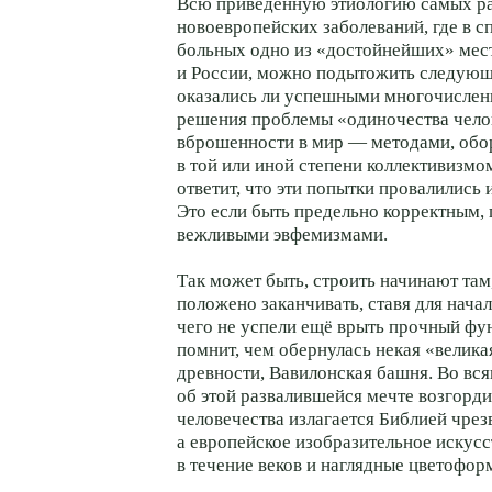
Всю приведённую этиологию самых р
новоевропейских заболеваний, где в с
больных одно из «достойнейших» мес
и России, можно подытожить следую
оказались ли успешными многочислен
решения проблемы «одиночества челов
вброшенности в мир — методами, об
в той или иной степени коллективизмо
ответит, что эти попытки провалились 
Это если быть предельно корректным, 
вежливыми эвфемизмами.
Так может быть, строить начинают там
положено заканчивать, ставя для начала
чего не успели ещё врыть прочный ф
помнит, чем обернулась некая «велика
древности, Вавилонская башня. Во вся
об этой развалившейся мечте возгорд
человечества излагается Библией чре
а европейское изобразительное искусс
в течение веков и наглядные цветофор