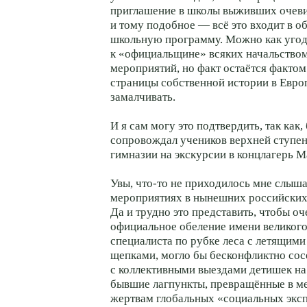
приглашение в школы выживших очеви
и тому подобное — всё это входит в о
школьную программу. Можно как угод
к «официальщине» всяких начальство
мероприятий, но факт остаётся факто
страницы собственной истории в Евро
замалчивать.
И я сам могу это подтвердить, так как,
сопровождал учеников верхней ступен
гимназии на экскурсии в концлагерь М
Увы, что-то не приходилось мне слыш
мероприятиях в нынешних российских
Да и трудно это представить, чтобы о
официальное обеление имени великого
специалиста по рубке леса с летящим
щепками, могло бы бесконфликтно сос
с коллективными выездами детишек на
бывшие лагпункты, превращённые в 
жертвам глобальных «социальных экс