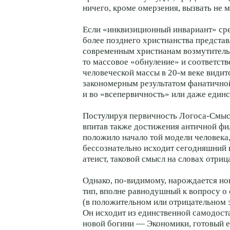
ничего, кроме омерзения, вызвать не 
Если «инквизиционный инвариант» ср
более позднего христианства предста
современным христианам возмутитель
то массовое «обнуление» и соответст
человеческой массы в 20-м веке видит
закономерным результатом фанатичной
и во «всепервичность» или даже единс
Постулируя первичность Логоса-Смысл
впитав также достижения античной фи
положило начало той модели человека,
бессознательно исходит сегодняшний
атеист, таковой смысл на словах отри
Однако, по-видимому, нарождается но
тип, вполне равнодушный к вопросу о
(в положительном или отрицательном 
Он исходит из единственной самодост
новой богини — Экономики, готовый е