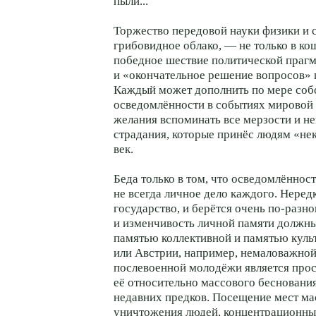
пыли...
Торжество передовой науки физики и 
грибовидное облако, — не только в к
победное шествие политической праг
и «окончательное решение вопросов» ц
Каждый может дополнить по мере соб
осведомлённости в событиях мировой 
желания вспоминать все мерзости и н
страдания, которые принёс людям «не
век.
Беда только в том, что осведомлённос
не всегда личное дело каждого. Нередк
государство, и берётся очень по-разн
и изменчивость личной памяти должн
памятью коллективной и памятью куль
или Австрии, например, немаловажной
послевоенной молодёжи является про
её относительно массового бесновани
недавних предков. Посещение мест ма
уничтожения людей, концентрационны