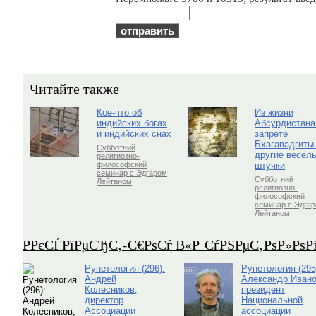
Читайте также
Кое-что об
Из жизни
индийских богах
Абсурдистана
и индийских снах
запрете
Бхагавадгиты
Субботний
другие весёл
религиозно-
штучки
философский
семинар с Эдгаром
Субботний
Лейтаном
религиозно-
философский
семинар с Эдга
Лейтаном
Р­РєСЃРїРµСЂС‚-С€РѕСѓ В«Р СѓРЅРµС‚РѕР»Рѕ
Рунетология (296):
Рунетология (295
Андрей
Александр Ивано
Колесников,
президент
директор
Национальной
Ассоциации
ассоциации