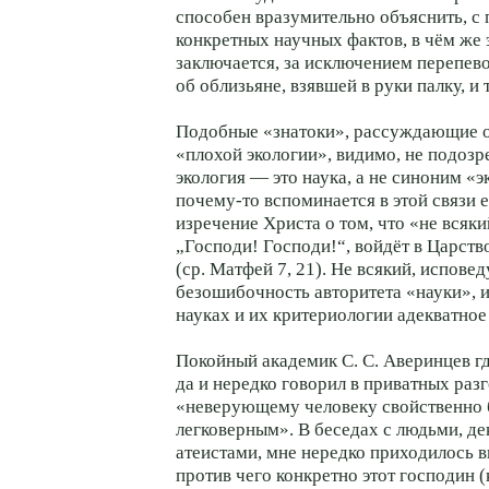
способен вразумительно объяснить, с
конкретных научных фактов, в чём же 
заключается, за исключением перепево
об облизьяне, взявшей в руки палку, и т
Подобные «знатоки», рассуждающие 
«плохой экологии», видимо, не подозр
экология — это наука, а не синоним «
почему-то вспоминается в этой связи 
изречение Христа о том, что «не всяки
„Господи! Господи!“, войдёт в Царст
(ср. Матфей 7, 21). Не всякий, испов
безошибочность авторитета «науки», 
науках и их критериологии адекватное
Покойный академик С. С. Аверинцев гд
да и нередко говорил в приватных разг
«неверующему человеку свойственно 
легковерным». В беседах с людьми, 
атеистами, мне нередко приходилось 
против чего конкретно этот господин (