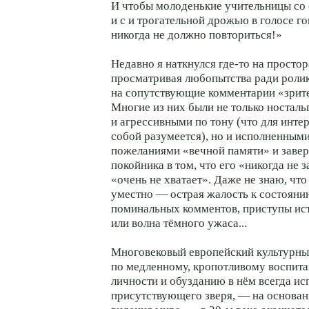
И чтобы молоденькие учительницы со 
и с и трогательной дрожью в голосе г
никогда не должно повториться!»
Недавно я наткнулся где-то на просто
просматривая любопытства ради ролик
на сопутствующие комментарии «зрит
Многие из них были не только ностал
и агрессивными по тону (что для инте
собой разумеется), но и исполненным
пожеланиями «вечной памяти» и заве
покойника в том, что его «никогда не з
«очень не хватает». Даже не знаю, что
уместно — острая жалость к состояни
поминальных комментов, приступы ист
или волна тёмного ужаса...
Многовековый европейский культурны
по медленному, кропотливому воспит
личности и обузданию в нём всегда ис
присутствующего зверя, — на основан