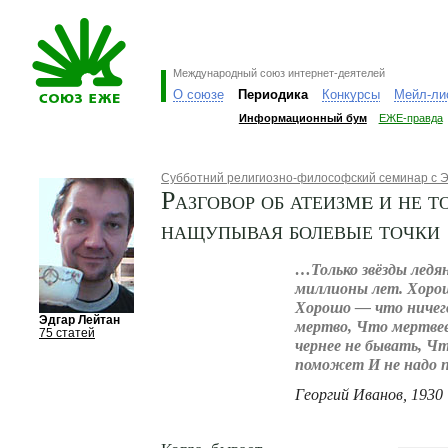
Международный союз интернет-деятелей
О союзе
Периодика
Конкурсы
Мейл-ли
Информационный бум
ЕЖЕ-правда
Субботний религиозно-философский семинар с 
Разговор об атеизмe и не т
нащупывая болевые точки
…Только звёзды ледян
миллионы лет. Хоро
Хорошо — что ничего
Эдгар Лейтан
мертво, Что мертве
75 статей
чернее не бывать, Ч
поможет И не надо 
Георгий Иванов, 1930