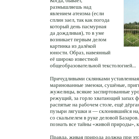
Когда, бывает,
размышляешь над
явлением атеизма (если
сплин заел, так как погода
который день пасмурная
да дождливая), то в уме
возникает первым делом
картинка из далёкой
юности. Образ, навеянный
её широко известной
общеобразовательной текстологией...
Причудливыми склянками уставленная
маринованные змеюки, сушёные, приг
жужелицы, всякие заспиртованные уро
режущий, за горло хватающий запах ф
распятые на рабочем столе, ещё дёрг
пузыри лягушки и — склонившийся на
со скальпелем в руке деловой Базаро
познать все тайны «живой природы», к
Правда, живая природа должна при эт