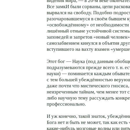
видения мира, — в 20-м веке окончате
Все замкИ были сорваны, цепи раскова
вырвался на свободу. Подобно подрост
разочаровавшемуся в своём бывшем к
«освобождённому» от необходимости 
лишённый отныне устойчивой системы
заповедей и запретов «новый человек
самозабвением кинулся в объятия друг
вступившего на вахту взамен «умерше
Этот бог — Наука (под данным обобщ
подразумеваются прежде всего т. н. е
науки) — поминается каждым обыват
с тем большей убеждённостью верующ
даже почти что мистического гносиса,
неизреченным тайнам, чем менее тот 
либо научную тему рассуждать конкре
профессионально.
И уж конечно, такой знаток, убеждённ
Бога нет и быть не может, так как ест
какие-нибудь мозговые волны или ритм