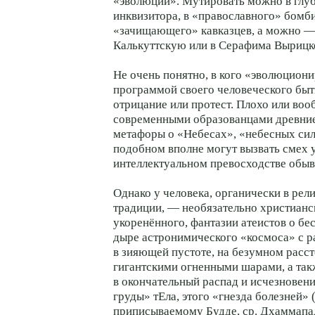
«эволюции». Мутировать можно в глу
инквизитора, в «православного» бомби
«зачищающего» кавказцев, а можно — 
Калькуттскую или в Серафима Вырицк
Не очень понятно, в кого «эволюциони
программой своего человеческого быт
отрицание или протест. Плохо или во
современными образованцами древни
метафоры о «Небесах», «небесных сил
подобном вполне могут вызвать смех 
интеллектуальном превосходстве обыва
Однако у человека, органически в рел
традиции, — необязательно христианс
укоренённого, фантазии атеистов о б
дыре астронимического «космоса» с 
в зияющей пустоте, на безумном расст
гигантскими огненными шарами, а так
в окончательный распад и исчезновен
груды» тЕла, этого «гнезда болезней» (
приписываемому Будде, ср. Дхаммапа