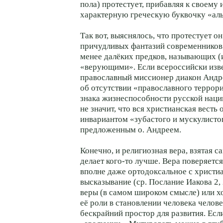
пола) протестует, прибавляя к своему
характерную греческую буквочку «аль
Так вот, выяснялось, что протестует о
причудливых фантазий современников 
менее далёких предков, называющих (
«верующими». Если всероссийски изв
православный миссионер диакон Андр
об отсутствии «православного террор
знака жизнеспособности русской нации
не значит, что вся христианская весть
инвариантом «зубастого и мускулисто
предложенным о. Андреем.
Конечно, и религиозная вера, взятая са
делает кого-то лучше. Вера поверяется
вполне даже ортодоксальное с христи
высказывание (ср. Послание Иакова 2,
веры (в самом широком смысле) или х
её роли в становлении человека челов
бескрайний простор для развития. Ес