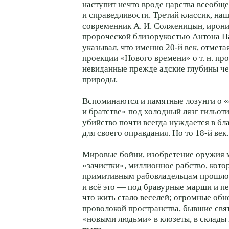
наступит нечто вроде царства всеобщ
и справедливости. Третий классик, н
современник А. И. Солженицын, ирони
пророческой близорукостью Антона П
указывал, что именно 20-й век, отмета
проекции «Нового времени» о т. н. про
невиданные прежде адские глубины ч
природы.
Вспоминаются и памятные лозунги о «
и братстве» под холодный лязг гильот
убийство почти всегда нуждается в б
для своего оправдания. Но то 18-й век. 
Мировые бойни, изобретение оружия 
«зачистки», миллионное рабство, кото
примитивным рабовладельцам прошлог
и всё это — под бравурные марши и пе
что жить стало веселей; огромные об
проволокой пространства, бывшие св
«новыми людьми» в клозеты, в склады 