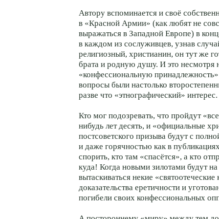
Автору вспоминается и своё собствен
в «Красной Армии» (как любят не сов
выражаться в Западной Европе) в конц
в каждом из сослуживцев, узнав случай
религиозный, христианин, он тут же го
брата и родную душу. И это несмотря 
«конфессиональную принадлежность»...
вопросы были настолько второстепенн
разве что «этнографический» интерес.
Кто мог подозревать, что пройдут «вс
нибудь лет десять, и «официальные хр
постсоветского призыва будут с полно
и даже горячностью как в публикациях,
спорить, кто там «спасётся», а кто отп
куда! Когда новыми зилотами будут на
вытаскиваться некие «святоотеческие
доказательства еретичности и уготова
погибели своих конфессиональных оп
А постороннему «миру» между тем до