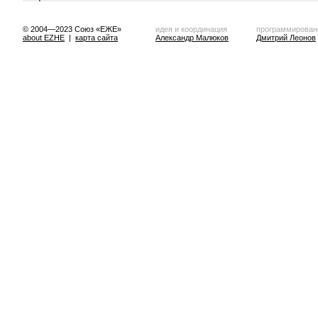
© 2004—2023 Союз «ЕЖЕ»
идея и координация
программирован
about EZHE
|
карта сайта
Александр Малюков
Дмитрий Леонов