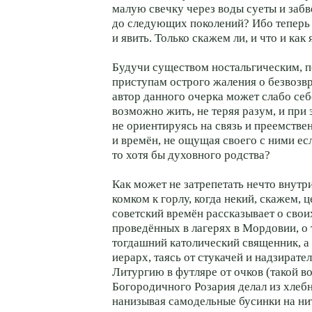
малую свечку через воды суеты и заб
до следующих поколений? Ибо теперь 
и явить. Только скажем ли, и что и как
Будучи существом ностальгическим,
приступам острого жаления о безвозв
автор данного очерка может слабо себ
возможно жить, не теряя разум, и при 
не ориентируясь на связь и преемстве
и времён, не ощущая своего с ними ес
то хотя бы духовного родства?
Как может не затрепетать нечто внутр
комком к горлу, когда некий, скажем, 
советский времён рассказывает о свои
проведённых в лагерях в Мордовии, о т
тогдашний католический священник, а
иерарх, таясь от стукачей и надзирате
Литургию в футляре от очков (такой вот
Богородичного Розария делал из хлеб
нанизывая самодельные бусинки на ни