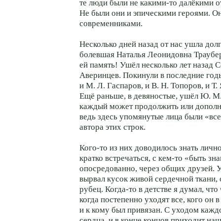
те люди были не какими-то далёкими о
Не были они и эпическими героями. 
современниками.
Несколько дней назад от нас ушла дол
болевшая Наталья Леонидовна Траубер
ей память! Ушёл несколько лет назад 
Аверинцев. Покинули в последние год
и М. Л. Гаспаров, и В. Н. Топоров, и Т. 
Ещё раньше, в девяностые, ушёл Ю. М
каждый может продолжить или дополни
ведь здесь упомянутые лица были «вс
автора этих строк.
Кого-то из них доводилось знать лично
кратко встречаться, с кем-то «быть з
опосредованно, через общих друзей. 
вырвал кусок живой сердечной ткани, 
рубец. Когда-то в детстве я думал, что
когда постепенно уходят все, кого он 
и к кому был привязан. С уходом кажд
сердца, и в конце концов приходит наш