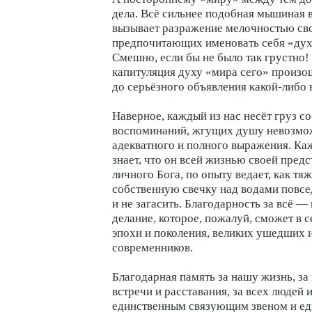
дела. Всё сильнее подобная мышиная 
вызывает разражение мелочностью сво
предпочитающих именовать себя «ду
Смешно, если бы не было так грустно!
капитуляция духу «мира сего» произо
до серьёзного объявления какой-либо в
Наверное, каждый из нас несёт груз с
воспоминаний, жгущих душу невозм
адекватного и полного выражения. Каж
знает, что он всей жизнью своей предс
личного Бога, по опыту ведает, как тя
собственную свечку над водами повс
и не загасить. Благодарность за всё —
делание, которое, пожалуй, сможет в с
эпохи и поколения, великих ушедших 
современников.
Благодарная память за нашу жизнь, за
встречи и расставания, за всех людей 
единственным связующим звеном и ед