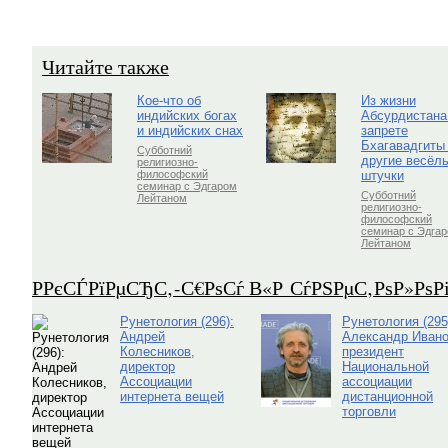
Читайте также
Кое-что об
Из жизни
индийских богах
Абсурдистана
и индийских снах
запрете
Бхагавадгиты
Субботний
другие весёл
религиозно-
штучки
философский
семинар с Эдгаром
Субботний
Лейтаном
религиозно-
философский
семинар с Эдга
Лейтаном
Р­РєСЃРїРµСЂС‚-С€РѕСѓ В«Р СѓРЅРµС‚РѕР»Рѕ
Рунетология (296):
Рунетология (295
Андрей
Александр Ивано
Колесников,
президент
директор
Национальной
Ассоциации
ассоциации
интернета вещей
дистанционной
торговли