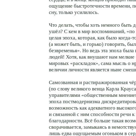
ощущение быстротечности времени, 
сну, только усилилось.
Что делать, чтобы хоть немного быть 
ушёл? С кем в мир воспоминаний, «по 
целая эпоха, которая, как было когда-т
(а может быть, и горько) говорить, бы
безвременья». Но ведь эта эпоха была 
людей! Хотя, как внушают нам мелкие
мировых «раскладок», сама мысль о н
величии личности является ныне смеш
Самозванная и растиражированная чё
(по слову великого венца Карла Крауса
управителями «общественным мнением
эпоха постмодернизма дискредитиров
возможность как адекватного высокого
и связанной с ним способности речи 
благодарности. Всё больше такая воз
сворачивается, замыкаясь в немотству
лишь едва ощущаемым огоньком в серд