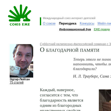
Международный союз интернет-деятелей
О союзе
Периодика
Конкурсы
Мейл-ли
Информационный бум
ЕЖЕ-правда
Субботний религиозно-философский семинар с 
О благодарной памяти
Теперь этого не пом
напомнить, чтобы л
благодарили?
Н. Л. Трауберг, Сама
Эдгар Лейтан
75 статей
Каждый, наверное,
согласится с тем, что
благодарность является
одним из благородных
нравственных свойств