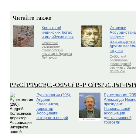
Читайте также
Кое-что об
Из жизни
индийских богах
Абсурдистана
и индийских снах
запрете
Бхагавадгиты
Субботний
другие весёл
религиозно-
штучки
философский
семинар с Эдгаром
Субботний
Лейтаном
религиозно-
философский
семинар с Эдга
Лейтаном
Р­РєСЃРїРµСЂС‚-С€РѕСѓ В«Р СѓРЅРµС‚РѕР»Рѕ
Рунетология (296):
Рунетология (295
Андрей
Александр Ивано
Колесников,
президент
директор
Национальной
Ассоциации
ассоциации
интернета вещей
дистанционной
торговли