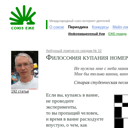
Международный союз интернет-деятелей
О союзе
Периодика
Конкурсы
Мейл-ли
Информационный бум
ЕЖЕ-правда
Арбузный ломтик по средам № 32
Философия купания номер
Не нужна мне с неба ман
Мне бы только ванна, ва
Старая студенческая песн
192 статьи
Если вы, купаясь в ванне,
не проводите
эксперименты,
то вы пропащий человек,
и время в ванне расходуете
впустую, о чем, как