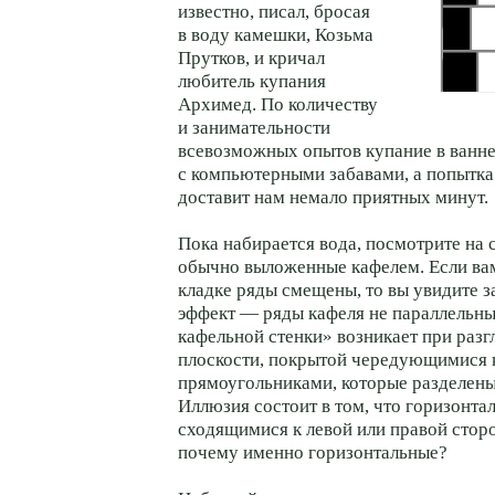
известно, писал, бросая
в воду камешки, Козьма
Прутков, и кричал
любитель купания
Архимед. По количеству
и занимательности
всевозможных опытов купание в ванне
с компьютерными забавами, а попытка
доставит нам немало приятных минут.
Пока набирается вода, посмотрите на с
обычно выложенные кафелем. Если вам
кладке ряды смещены, то вы увидите 
эффект — ряды кафеля не параллельн
кафельной стенки» возникает при раз
плоскости, покрытой чередующимися 
прямоугольниками, которые разделен
Иллюзия состоит в том, что горизонта
сходящимися к левой или правой стор
почему именно горизонтальные?