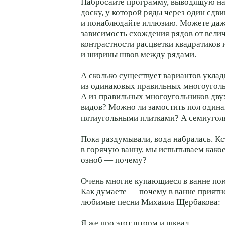
Набросайте программу, выводящую н
доску, у которой ряды через один сдв
и понаблюдайте иллюзию. Можете даж
зависимость схождения рядов от вели
контрастности расцветки квадратиков и
и ширины швов между рядами.
А сколько существует вариантов уклад
из одинаковых правильных многоугол
А из правильных многоугольников дву
видов? Можно ли замостить пол один
пятиугольными плитками? А семиуго
Пока раздумывали, вода набралась. Кс
в горячую ванну, мы испытываем како
озноб — почему?
Очень многие купающиеся в ванне пою
Как думаете — почему в ванне приятн
любимые песни Михаила Щербакова:
Я же про этот шторм и шквал