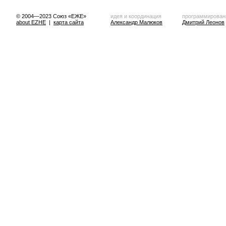
© 2004—2023 Союз «ЕЖЕ»
идея и координация
программирован
about EZHE
|
карта сайта
Александр Малюков
Дмитрий Леонов