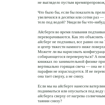
не выглядело пустым времяпрепровож
Что было бы, если бы показатель прел
увеличился в десятки или сотни раз —
тело под водой? Увидели бы что-нибуд
Айсберги во время плавания подтаива
переворачиваются. Как это объяснить 
айсберг не подтаивал, все равно он на 
и центр тяжести намного ниже поверх
Можете ли вы нарисовать конфигураци
собирающегося перевернуться? А помн
книжках по занимательной физике пр
вертикально горящая свеча — она не га
парафин не израсходуется. И не перев
она тает сверху, а не снизу.
Если мы на айсберге нанесем ватерлин
подниматься или опускаться под воду 
айсберга сверху от нагрева солнечны
таянии снизу?