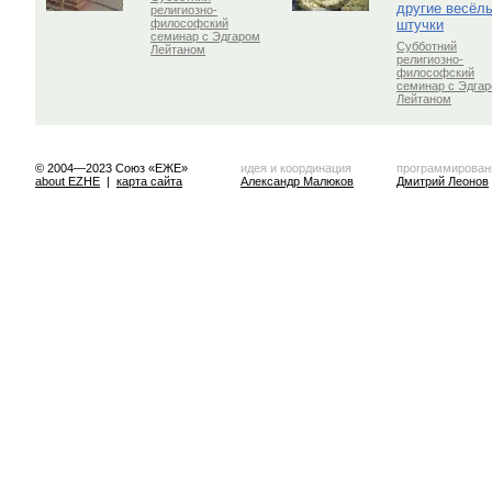
другие весёл
религиозно-
штучки
философский
семинар с Эдгаром
Субботний
Лейтаном
религиозно-
философский
семинар с Эдга
Лейтаном
© 2004—2023 Союз «ЕЖЕ»
идея и координация
программирован
about EZHE
|
карта сайта
Александр Малюков
Дмитрий Леонов