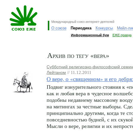
Международный союз интернет-деятелей
О союзе
Периодика
Конкурсы
Мейл-ли
Информационный бум
ЕЖЕ-правда
Архив по тегу «вера»
Субботний религиозно-философский семин
Лейтаном
// 11.12.2011
О вере, о «священном» и его дебря
Подвиг изнурительного стояния к «п
как и любая вера в чудесное волшебс
подобны недавнему массовому воод
на митингах за честные выборы. Сд
принципиально другими, когда те ст
повседневностью будней, с их скуко
Мысли о вере, религии и их непрос