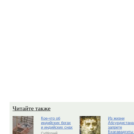
Читайте также
Кое-что об
Из жизни
индийских богах
Абсурдистана
и индийских снах
запрете
Бхагавадгиты
Субботний