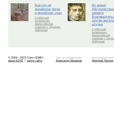
Кое-что об
Из жизни
индийских богах
Абсурдистана
и индийских снах
запрете
Бхагавадгиты
Субботний
другие весёл
религиозно-
штучки
философский
семинар с Эдгаром
Субботний
Лейтаном
религиозно-
философский
семинар с Эдга
Лейтаном
© 2004—2023 Союз «ЕЖЕ»
идея и координация
программирован
about EZHE
|
карта сайта
Александр Малюков
Дмитрий Леонов