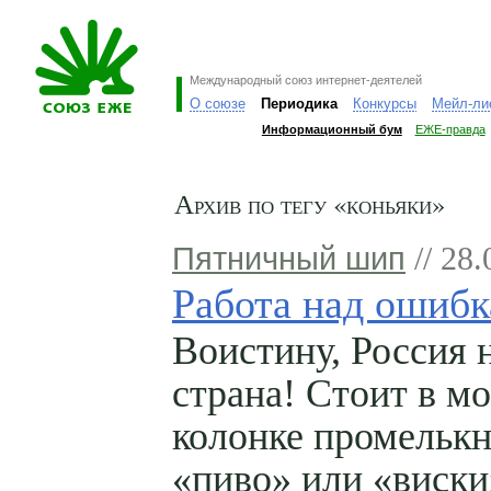
Международный союз интернет-деятелей
О союзе
Периодика
Конкурсы
Мейл-ли
Информационный бум
ЕЖЕ-правда
Архив по тегу «коньяки»
Пятничный шип
// 28.
Работа над ошиб
Воистину, Россия 
страна! Стоит в м
колонке промелькн
«пиво» или «виски