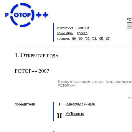
РО
о конкурсе
правила
номинации
пресса
хроники:
’99
,
’00
,
’02
,
’03
,
’05
,
’07
1. Открытие года
РОТОР++ 2007
В данную номинацию не может быть выдвинут инт
РОТОР'а++.
но
победители
Одноклассники.ru
I
II
MirTesen.ru