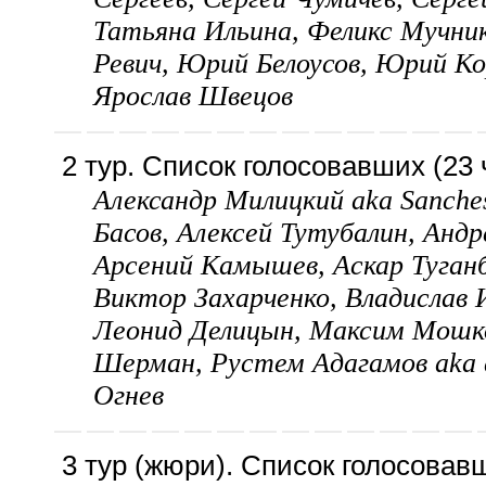
Татьяна Ильина, Феликс Мучник
Ревич, Юрий Белоусов, Юрий К
Ярослав Швецов
2 тур. Список голосовавших (23 
Александр Милицкий aka Sanches
Басов, Алексей Тутубалин, Анд
Арсений Камышев, Аскар Туганб
Виктор Захарченко, Владислав 
Леонид Делицын, Максим Мошко
Шерман, Рустем Адагамов aka d
Огнев
3 тур (жюри). Список голосовавш