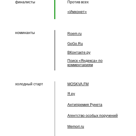
финалисты
Против всех
«Имхонет»
номинанты
Roem.ru
GoGo.Ru
ВКонтакте.ру
Поиск «Яндекса» по
комментариям
холодный старт
MOSKVA.FM
Я.ру
Антипремия Рунета
Агентство особых поручений
Memori.ru