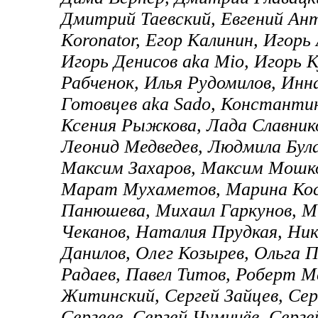
Дмитрий Таевский, Евгений Ант
Koronator, Егор Калинин, Игор
Игорь Денисов aka Mio, Игорь К
Рабченок, Илья Рудомилов, Инн
Готовцев aka Sado, Константи
Ксения Рыжкова, Лада Славнико
Леонид Медведев, Людмила Була
Максим Захаров, Максим Мошко
Марат Мухаметов, Марина Кос
Панюшева, Михаил Гаркунов, М
Чеканов, Наталия Прудкая, Ник
Данилов, Олег Козырев, Ольга 
Радаев, Павел Титов, Роберт Ме
Житинский, Сергей Зайцев, Сер
Сергеев, Сергей Чумичёв, Серге