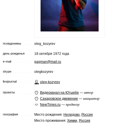
псевдонимы
oleg_kozyrev
день рожденья
18 октября 1972 года
e-mail
gagman@mail.ru
skype
olegkozyrev
livejournal
oleg-kozyrev
проекты
Видеоканал на Ютьюбе
—
автор
Сахаровское движение
—
инициатор
NewTimes.ru
—
продюсер
география
Место рождения:
Нелидово
,
Россия
Место проживания:
Химки
,
Россия