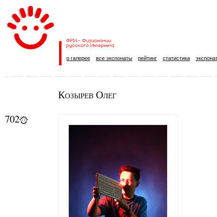
о галерее
все экспонаты
рейтинг
статистика
экспона
Козырев Олег
702