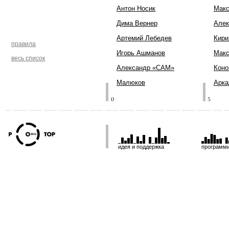
Антон Носик
Мак
Дима Вернер
Алек
Артемий Лебедев
Кири
правила
Игорь Ашманов
Макс
весь список
Александр «CAM»
Коно
Малюков
Арка
идея и поддержка
программ