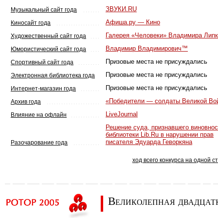
ЗВУКИ.RU
Музыкальный сайт года
Афиша.ру — Кино
Киносайт года
Галерея «Человеки» Владимира Липк
Художественный сайт года
Владимир Владимирович™
Юмористический сайт года
Призовые места не присуждались
Спортивный сайт года
Призовые места не присуждались
Электронная библиотека года
Призовые места не присуждались
Интернет-магазин года
«Победители — солдаты Великой Во
Архив года
LiveJournal
Влияние на офлайн
Решение суда, признавшего виновнос
библиотеки Lib.Ru в нарушении прав
писателя Эдуарда Геворкяна
Разочарование года
ход всего конкурса на одной с
Великолепная двадцат