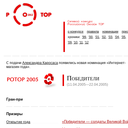
о конкурсе
правила
номинации
пре
хроники:
’99
,
’00
,
’01
,
’02
,
’03
,
’04
,
’05
,
’09
,
’10
,
’11
,
’12
С подачи
Александра Каросаса
появились новая номинация «Интернет-
магазин года».
Победители
(11.04.2005—22.04.2005)
Гран-при
Призеры
«Победители — солдаты Великой Во
Открытие года