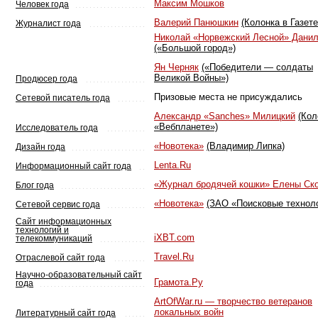
Максим Мошков
Человек года
Валерий Панюшкин
(Колонка в Газете
Журналист года
Николай «Норвежский Лесной» Дани
(«Большой город»)
Ян Черняк
(«Победители — солдаты
Великой Войны»)
Продюсер года
Призовые места не присуждались
Сетевой писатель года
Александр «Sanches» Милицкий
(Кол
«Вебпланете»)
Исследователь года
«Новотека»
(Владимир Липка)
Дизайн года
Lenta.Ru
Информационный сайт года
«Журнал бродячей кошки» Елены Ск
Блог года
«Новотека»
(ЗАО «Поисковые техноло
Сетевой сервис года
Сайт информационных
технологий и
iXBT.com
телекоммуникаций
Travel.Ru
Отраслевой сайт года
Научно-образовательный сайт
Грамота.Ру
года
ArtOfWar.ru — творчество ветеранов
локальных войн
Литературный сайт года