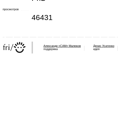
просмотров
46431
Александр «САМ» Малюков
Денис Усатенко
поддержка
идея