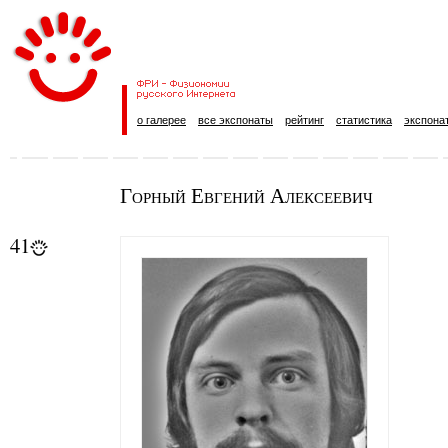
о галерее
все экспонаты
рейтинг
статистика
экспона
Горный Евгений Алексеевич
41