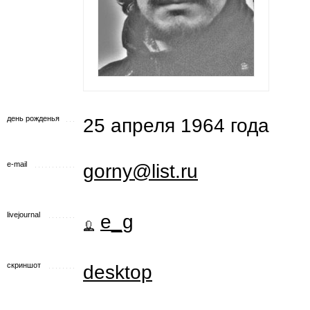
день рожденья
25 апреля 1964 года
e-mail
gorny@list.ru
livejournal
e_g
скриншот
desktop