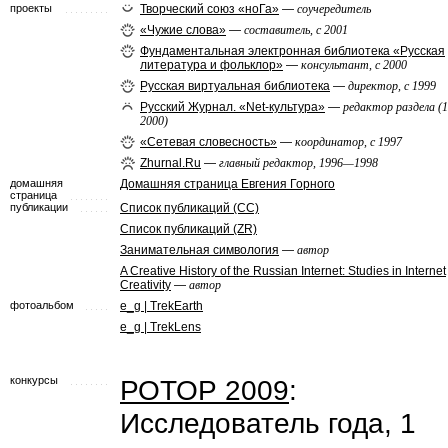
проекты
Творческий союз «ноГа»
—
соучередитель
«Чужие слова»
—
составитель, с 2001
Фундаментальная электронная библиотека «Русская
литература и фольклор»
—
консультант, с 2000
Русская виртуальная библиотека
—
директор, с 1999
Русский Журнал. «Net-культура»
—
редактор раздела (
2000)
«Сетевая словесность»
—
координатор, с 1997
Zhurnal.Ru
—
главный редактор, 1996—1998
домашняя
Домашняя страница Евгения Горного
страница
публикации
Список публикаций (СС)
Список публикаций (ZR)
Занимательная симвология
—
автор
A Creative History of the Russian Internet: Studies in Internet
Creativity
—
автор
фотоальбом
e_g | TrekEarth
e_g | TrekLens
конкурсы
РОТОР 2009
:
Исследователь года, 1